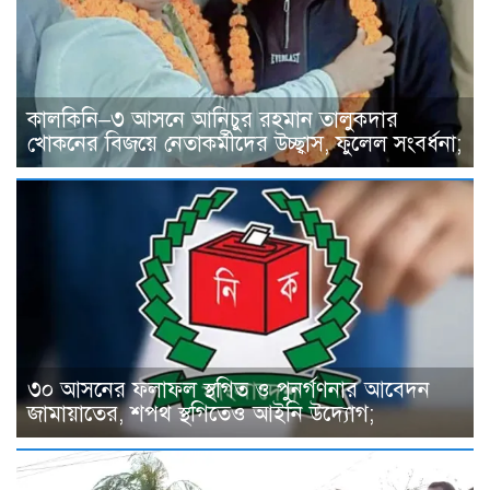
কালকিনি–৩ আসনে আনিচুর রহমান তালুকদার
খোকনের বিজয়ে নেতাকর্মীদের উচ্ছ্বাস, ফুলেল সংবর্ধনা;
৩০ আসনের ফলাফল স্থগিত ও পুনর্গণনার আবেদন
জামায়াতের, শপথ স্থগিতেও আইনি উদ্যোগ;