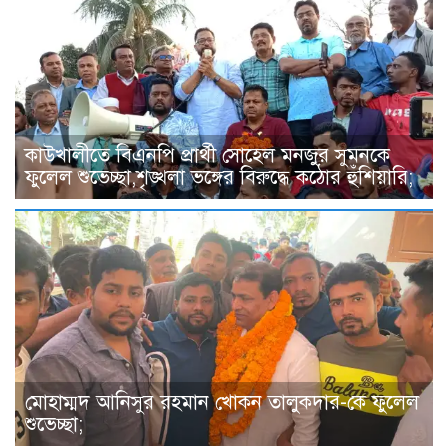
কাউখালীতে বিএনপি প্রার্থী সোহেল মনজুর সুমনকে
ফুলেল শুভেচ্ছা,শৃঙ্খলা ভঙ্গের বিরুদ্ধে কঠোর হুঁশিয়ারি;
মোহাম্মদ আনিসুর রহমান খোকন তালুকদার-কে ফুলেল
শুভেচ্ছা;