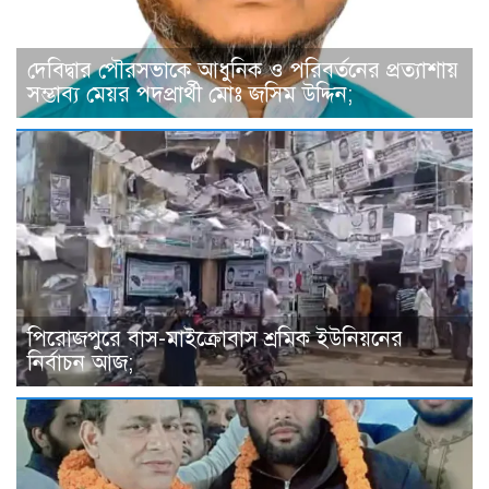
দেবিদ্বার পৌরসভাকে আধুনিক ও পরিবর্তনের প্রত্যাশায়
সম্ভাব্য মেয়র পদপ্রার্থী মোঃ জসিম উদ্দিন;
পিরোজপুরে বাস-মাইক্রোবাস শ্রমিক ইউনিয়নের
নির্বাচন আজ;