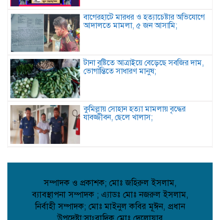
বাগেরহাটে মারধর ও হত্যাচেষ্টার অভিযোগে
আদালতে মামলা, ৫ জন আসামি;
টানা বৃষ্টিতে আত্রাইয়ে বেড়েছে সবজির দাম,
ভোগান্তিতে সাধারণ মানুষ;
কুমিল্লায় সোহান হত্যা মামলায় বৃদ্ধের
যাবজ্জীবন, ছেলে খালাস;
পিরোজপুরে মাদকবিরোধী অভিযানে গাঁজাসহ
আটক ১, ৪ মাসের কারাদণ্ড;
সম্পাদক ও প্রকাশক; মোঃ জহিরুল ইসলাম,
ব্যাবস্থাপনা সম্পাদক ; এ্যাডঃ মোঃ নজরুল ইসলাম,
কবিতা: আত্মমর্যাদা;
নির্বাহী সম্পাদক; মোঃ মাইনুল কবির মূঈন, প্রধান
উপদেষ্টা;সাংবাদিক মোঃ দেলোয়ার