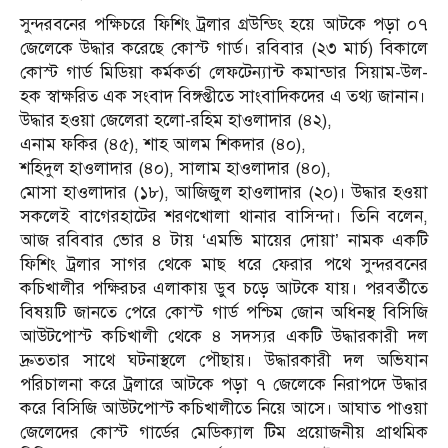
সুন্দরবনের পক্ষিচরে ফিশিং ট্রলার গ্রউন্ডিং হয়ে আটকে পড়া ০৭
জেলেকে উদ্ধার করেছে কোস্ট গার্ড। রবিবার (২৩ মার্চ) বিকালে
কোস্ট গার্ড মিডিয়া কর্মকর্তা লেফটেন্যান্ট কমান্ডার সিয়াম-উল-
হক স্বাক্ষরিত এক সংবাদ বিঙ্গপ্তীতে সাংবাদিকদের এ তথ্য জানান।
উদ্ধার হওয়া জেলেরা হলো-রহিম হাওলাদার (৪২),
এনাম ফকির (৪৫), শাহ আলম শিকদার (৪০),
শহিদুল হাওলাদার (৪০), সালাম হাওলাদার (৪০),
মোসা হাওলাদার (১৮), আজিজুল হাওলাদার (২০)। উদ্ধার হওয়া
সকলেই বাগেরহাটের শরণখোলা থানার বাসিন্দা। তিনি বলেন,
আজ রবিবার ভোর ৪ টায় ‘এমভি মায়ের দোয়া’ নামক একটি
ফিশিং ট্রলার সাগর থেকে মাছ ধরে ফেরার পথে সুন্দরবনের
কচিখালীর পক্ষিরচর এলাকায় ডুব চড়ে আটকে যায়। পরবর্তীতে
বিষয়টি জানতে পেরে কোস্ট গার্ড পশ্চিম জোন অধিনস্থ বিসিজি
আউটপোস্ট কচিখালী থেকে ৪ সদস্যর একটি উদ্ধারকারী দল
দ্রুততার সাথে ঘটনাস্থলে পৌছায়। উদ্ধারকারী দল অভিযান
পরিচালনা করে ট্রলারে আটকে পড়া ৭ জেলেকে নিরাপদে উদ্ধার
করে বিসিজি আউটপোস্ট কচিখালীতে নিয়ে আসে। আঘাত পাওয়া
জেলেদের কোস্ট গার্ডের মেডিক্যাল টিম প্রয়োজনীয় প্রাথমিক