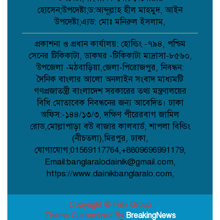
হোসেন;উপদেষ্টা;ড:আব্দূল্লাহ হীল মাহমুদ, আইন
উপদেষ্টা;এ্যড: মোঃ মনিরুল ইসলাম,
বৈরী আবহাওয়া উপেক্ষা করে মাদারগঞ্জে
বিএনপির আনন্দ ও বিজয় মিছিল;
প্রকাশনা ও প্রধান কার্যালয়: হোল্ডিং -৭৯৪, পশ্চিম
সেনের টিকিকাটা, ডাকঘর -টিকিকাটা মাদ্রাসা-৮৫৬০,
উপজেলা -মঠবাড়িয়া,জেলা-পিরোজপুর, নিবন্ধন:
আত্রাইয়ে বান্দাইখাড়া টেকনিক্যাল অ্যান্ড
দৈনিক বাংলার আলো অনলাইন সংবাদ মাধ্যমটি
বিএম কলেজে জুলাই গণঅভ্যুত্থান দিবস
পালিত;
গণপ্রজাতন্ত্রী বাংলাদেশ সরকারের তথ্য মন্ত্রণালয়ের
বিধি মোতাবেক নিবন্ধনের জন্য আবেদিত। ঢাকা
অফিস:-১৪৪/১৩/৩, দক্ষিণ পীরেরবাগ জামিল
পোরশায় শহিদ পরিবার ও জুলাই যোদ্ধাদের
সংবর্ধনা;
রোড,মোল্লাপাড়া বউ বাজার কালবার্ড, শাপলা বিল্ডিং
(নীচতলা),মিরপুর, ঢাকা,
যোগাযোগ;01569117764,+8809696991179,
Email:banglaralodainik@gmail.com,
আত্রাইয়ে জুলাই গণঅভ্যুত্থান দিবসে
স্মৃতিচারণ জুলাই যোদ্ধাদের সংবর্ধনা ও
https://www.dainikbanglaralo.com,
আলোচনা সভা অনুষ্ঠিত ;
Copyright © Frilix Group
Theme Customized By
BreakingNews