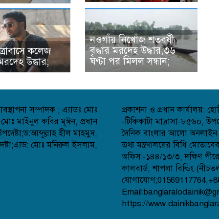
নওগাঁয় নিখোঁজ শতবর্ষী
বৃদ্ধার মরদেহ উদ্ধার,৩৬
ত্রাবাসে কলেজ
ঘণ্টা পর মিলল সন্ধান;
র মরদেহ উদ্ধার;
বস্থাপনা সম্পাদক ; এ্যাডঃ মোঃ
প্রকাশনা ও প্রধান কার্যালয়: 
 মোঃ মাইনুল কবির মূঈন, প্রধান
-টিকিকাটা মাদ্রাসা-৮৫৬০, উপজ
েষ্টা;ড:আব্দূল্লাহ হীল মাহমুদ,
দৈনিক বাংলার আলো অনলাইন সংব
্টা;এ্যড: মোঃ মনিরুল ইসলাম,
তথ্য মন্ত্রণালয়ের বিধি মোতাব
অফিস:-১৪৪/১৩/৩, দক্ষিণ পীর
কালবার্ড, শাপলা বিল্ডিং (নীচত
যোগাযোগ;01569117764,+8
Email:banglaralodainik@g
https://www.dainikbanglar