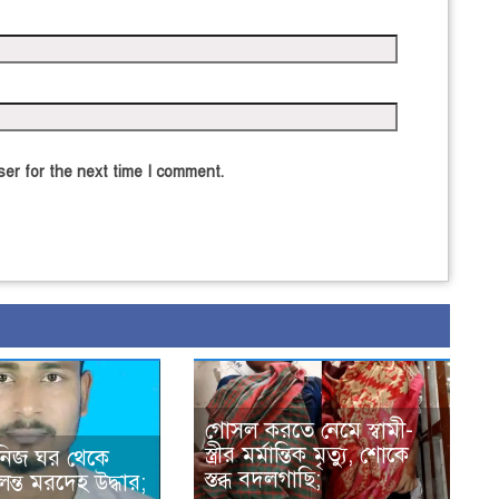
er for the next time I comment.
গোসল করতে নেমে স্বামী-
স্ত্রীর মর্মান্তিক মৃত্যু, শোকে
 নিজ ঘর থেকে
স্তব্ধ বদলগাছি;
লন্ত মরদেহ উদ্ধার;