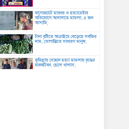
বাগেরহাটে মারধর ও হত্যাচেষ্টার
অভিযোগে আদালতে মামলা, ৫ জন
আসামি;
টানা বৃষ্টিতে আত্রাইয়ে বেড়েছে সবজির
দাম, ভোগান্তিতে সাধারণ মানুষ;
কুমিল্লায় সোহান হত্যা মামলায় বৃদ্ধের
যাবজ্জীবন, ছেলে খালাস;
পিরোজপুরে মাদকবিরোধী অভিযানে
গাঁজাসহ আটক ১, ৪ মাসের কারাদণ্ড;
কবিতা: আত্মমর্যাদা;