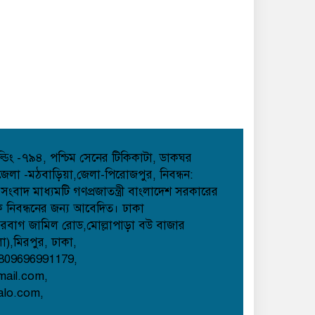
হোল্ডিং -৭৯৪, পশ্চিম সেনের টিকিকাটা, ডাকঘর
েলা -মঠবাড়িয়া,জেলা-পিরোজপুর, নিবন্ধন:
াদ মাধ্যমটি গণপ্রজাতন্ত্রী বাংলাদেশ সরকারের
েক নিবন্ধনের জন্য আবেদিত। ঢাকা
েরবাগ জামিল রোড,মোল্লাপাড়া বউ বাজার
লা),মিরপুর, ঢাকা,
809696991179,
mail.com,
alo.com,