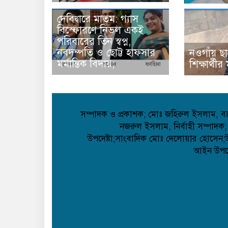
দেবিদ্বারে মাতম: গ্যাস
বিস্ফোরণে নিভল একই
পরিবারের তিন স্বপ্ন,
নবদম্পতি ও ছোট্ট হাফসার
নওগাঁয় ছা
মর্মান্তিক বিদায়;
শিক্ষার্থী
সম্পাদক ও প্রকাশক; মোঃ জহিরুল ইসলাম, ব্যা
নজরুল ইসলাম, নির্বাহী সম্পাদক;
উপদেষ্টা;সাংবাদিক মোঃ দেলোয়ার হোসেন;উপদ
আইন উপদেষ