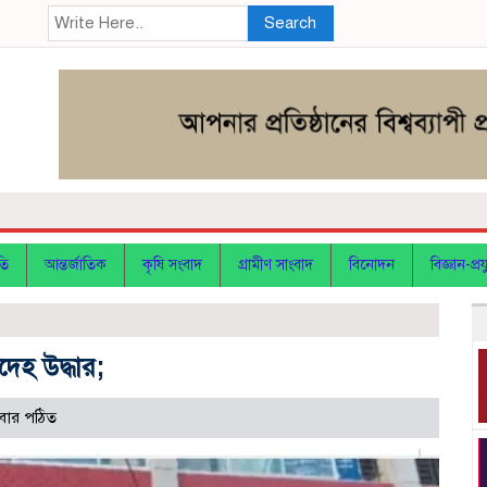
Search
তি
আন্তর্জাতিক
কৃষি সংবাদ
গ্রামীণ সাংবাদ
বিনোদন
বিজ্ঞান-প্রযু
েহ উদ্ধার;
বার পঠিত