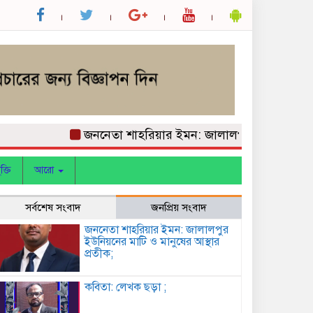
জননেতা শাহরিয়ার ইমন: জালালপুর ইউনিয়নের মাটি ও ম
ক্তি
আরো
সর্বশেষ সংবাদ
জনপ্রিয় সংবাদ
জননেতা শাহরিয়ার ইমন: জালালপুর
ইউনিয়নের মাটি ও মানুষের আস্থার
প্রতীক;
কবিতা: লেখক ছড়া ;