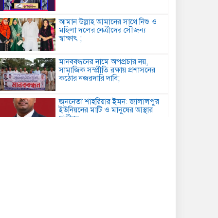
আমান উল্লাহ আমানের সাথে নিশু ও
মহিলা দলের নেত্রীদের সৌজন্য
স্বাক্ষাৎ ;
মানববন্ধনের নামে অপপ্রচার নয়,
সামাজিক সম্প্রীতি রক্ষায় প্রশাসনের
কঠোর নজরদারি দাবি;
জননেতা শাহরিয়ার ইমন: জালালপুর
ইউনিয়নের মাটি ও মানুষের আস্থার
প্রতীক;
কবিতা: লেখক ছড়া ;
বাগেরহাটে মারধর ও হত্যাচেষ্টার
অভিযোগে আদালতে মামলা, ৫ জন
আসামি;