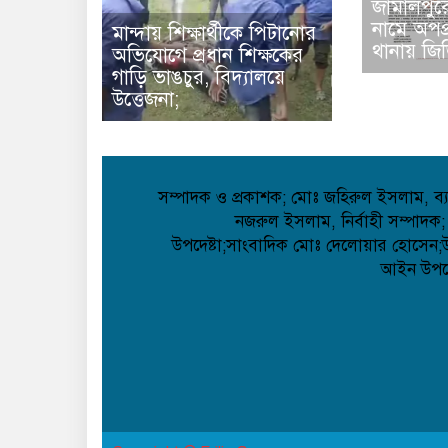
জামালপুর
নামে অপপ
মান্দায় শিক্ষার্থীকে পিটানোর
থানায় জিড
অভিযোগে প্রধান শিক্ষকের
গাড়ি ভাঙচুর, বিদ্যালয়ে
উত্তেজনা;
সম্পাদক ও প্রকাশক; মোঃ জহিরুল ইসলাম, ব্যা
নজরুল ইসলাম, নির্বাহী সম্পাদক;
উপদেষ্টা;সাংবাদিক মোঃ দেলোয়ার হোসেন;উপদ
আইন উপদেষ