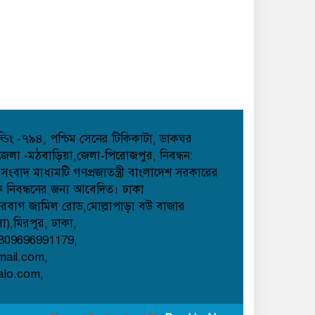
হোল্ডিং -৭৯৪, পশ্চিম সেনের টিকিকাটা, ডাকঘর
েলা -মঠবাড়িয়া,জেলা-পিরোজপুর, নিবন্ধন:
াদ মাধ্যমটি গণপ্রজাতন্ত্রী বাংলাদেশ সরকারের
েক নিবন্ধনের জন্য আবেদিত। ঢাকা
েরবাগ জামিল রোড,মোল্লাপাড়া বউ বাজার
লা),মিরপুর, ঢাকা,
809696991179,
mail.com,
alo.com,