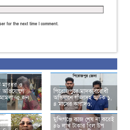
er for the next time I comment.
ে মারধর ও
টার অভিযোগে
পিরোজপুরে মাদকবিরোধী
মামলা, ৫ জন
অভিযানে গাঁজাসহ আটক ১,
৪ মাসের কারাদণ্ড;
মুন্সিগঞ্জে কাজ শেষ না করেই
৪৬ লাখ টাকার বিল উপ