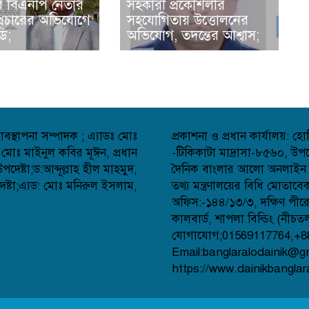
ে বিএনপি নেতার
সহকারী প্রকৌশলীর
্রচারের অভিযোগে
সহযোগিতায় উত্তোলনের
ি;
অভিযোগ, তদন্তের আশ্বাস;
বস্থাপনা সম্পাদক ; এ্যাডঃ মোঃ
প্রকাশনা ও প্রধান কার্যালয়: 
 মোঃ মাইনুল কবির মূঈন, প্রধান
-টিকিকাটা মাদ্রাসা-৮৫৬০, উপজ
েষ্টা;ড:আব্দূল্লাহ হীল মাহমুদ,
দৈনিক বাংলার আলো অনলাইন সংব
্টা;এ্যড: মোঃ মনিরুল ইসলাম,
তথ্য মন্ত্রণালয়ের বিধি মোতাব
অফিস:-১৪৪/১৩/৩, দক্ষিণ পীর
কালবার্ড, শাপলা বিল্ডিং (নীচত
যোগাযোগ;01569117764,+8
Email:banglaralodainik@g
https://www.dainikbanglar