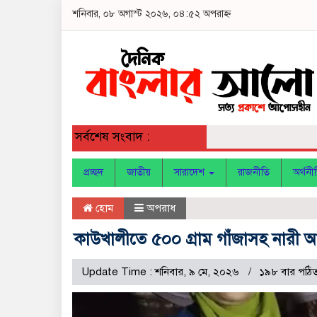
শনিবার, ০৮ অগাস্ট ২০২৬, ০৪:৫২ অপরাহ্ন
সর্বশেষ সংবাদ :
প্রচ্ছদ
জাতীয়
সারাদেশ
রাজনীতি
অর্থনী
হোম
অপরাধ
কাউখালীতে ৫০০ গ্রাম গাঁজাসহ নারী 
Update Time : শনিবার, ৯ মে, ২০২৬
১৯৮ বার পঠি