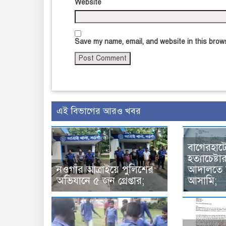
Website
Save my name, email, and website in this brows
এই বিভাগের আরও খবর
বাগেরহাট
হত্যাচেষ্
নওগাঁর আত্রাইয়ে পুলিশের
আদালতে 
অভিযানে ৫ জন গ্রেপ্তার;
আসামি;