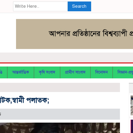
Search
তি
আন্তর্জাতিক
কৃষি সংবাদ
গ্রামীণ সাংবাদ
বিনোদন
বিজ্ঞান-প্রযু
আটক,স্বামী পলাতক;
ত