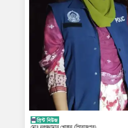
মোঃ নুরুজ্জামান খোকন (পিরোজপুর)