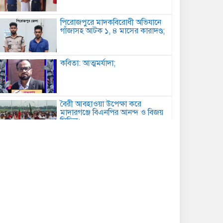
পিরোজপুরে মাদকবিরোধী অভিযানে
গাঁজাসহ আটক ১, ৪ মাসের কারাদণ্ড;
কবিতা: আত্মমর্যাদা;
বৈরী আবহাওয়া উপেক্ষা করে
মাদারগঞ্জে বিএনপির আনন্দ ও বিজয়
মিছিল;
আত্রাইয়ে বান্দাইখাড়া টেকনিক্যাল
অ্যান্ড বিএম কলেজে জুলাই
গণঅভ্যুত্থান দিবস পালিত;
পোরশায় শহিদ পরিবার ও জুলাই
যোদ্ধাদের সংবর্ধনা;