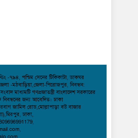
হোল্ডিং -৭৯৪, পশ্চিম সেনের টিকিকাটা, ডাকঘর
েলা -মঠবাড়িয়া,জেলা-পিরোজপুর, নিবন্ধন:
াদ মাধ্যমটি গণপ্রজাতন্ত্রী বাংলাদেশ সরকারের
েক নিবন্ধনের জন্য আবেদিত। ঢাকা
েরবাগ জামিল রোড,মোল্লাপাড়া বউ বাজার
লা),মিরপুর, ঢাকা,
809696991179,
mail.com,
alo.com,