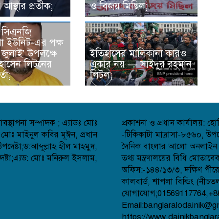
 আস্থার প্রতীক;
ও বিজয় মিছিল;
 সিএনজি
 ইউনিট-এর পক্ষ
জুলাই’ উপলক্ষে
ইতিহাসের মালিকানা কারও
হোসেন লিটনের
একার নয় — সাইদুর রহমান
্তা;
লিটল;
বস্থাপনা সম্পাদক ; এ্যাডঃ মোঃ
প্রকাশনা ও প্রধান কার্যালয়: 
 মোঃ মাইনুল কবির মূঈন, প্রধান
-টিকিকাটা মাদ্রাসা-৮৫৬০, উপজ
েষ্টা;ড:আব্দূল্লাহ হীল মাহমুদ,
দৈনিক বাংলার আলো অনলাইন সংব
্টা;এ্যড: মোঃ মনিরুল ইসলাম,
তথ্য মন্ত্রণালয়ের বিধি মোতাব
অফিস:-১৪৪/১৩/৩, দক্ষিণ পীর
কালবার্ড, শাপলা বিল্ডিং (নীচত
যোগাযোগ;01569117764,+8
Email:banglaralodainik@g
https://www.dainikbanglar