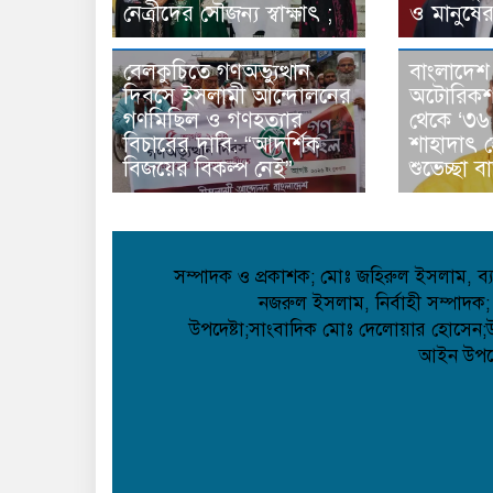
নেত্রীদের সৌজন্য স্বাক্ষাৎ ;
ও মানুষের
বেলকুচিতে গণঅভ্যুত্থান
বাংলাদেশ
দিবসে ইসলামী আন্দোলনের
অটোরিকশা
গণমিছিল ও গণহত্যার
থেকে ‘৩৬ 
বিচারের দাবি: “আদর্শিক
শাহাদাৎ 
বিজয়ের বিকল্প নেই”
শুভেচ্ছা বার
সম্পাদক ও প্রকাশক; মোঃ জহিরুল ইসলাম, ব্যা
নজরুল ইসলাম, নির্বাহী সম্পাদক;
উপদেষ্টা;সাংবাদিক মোঃ দেলোয়ার হোসেন;উপদ
আইন উপদেষ