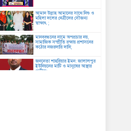
আমান উল্লাহ আমানের সাথে নিশু ও
মহিলা দলের নেত্রীদের সৌজন্য
স্বাক্ষাৎ ;
মানববন্ধনের নামে অপপ্রচার নয়,
সামাজিক সম্প্রীতি রক্ষায় প্রশাসনের
কঠোর নজরদারি দাবি;
জননেতা শাহরিয়ার ইমন: জালালপুর
ইউনিয়নের মাটি ও মানুষের আস্থার
প্রতীক;
কবিতা: লেখক ছড়া ;
বাগেরহাটে মারধর ও হত্যাচেষ্টার
অভিযোগে আদালতে মামলা, ৫ জন
আসামি;