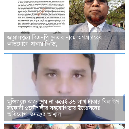
জামালপুরে বিএনপি নেতার নামে অপপ্রচারের
অভিযোগে থানায় জিডি;
মুন্সিগঞ্জে কাজ শেষ না করেই ৪৬ লাখ টাকার বিল উপ
সহকারী প্রকৌশলীর সহযোগিতায় উত্তোলনের
অভিযোগ, তদন্তের আশ্বাস;