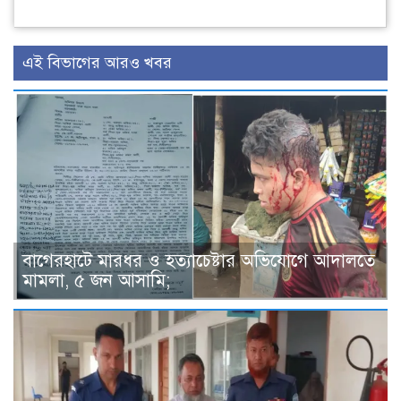
এই বিভাগের আরও খবর
বাগেরহাটে মারধর ও হত্যাচেষ্টার অভিযোগে আদালতে
মামলা, ৫ জন আসামি;