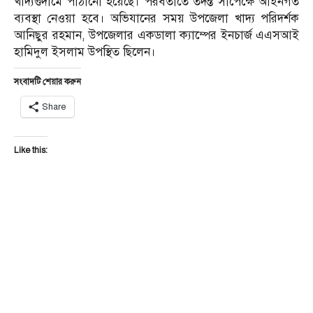
খাদ্যগুদামে পাঠানো হয়েছে। পরবর্তীতে তদন্ত সাপেক্ষে আইনগত
ব্যবস্থা নেওয়া হবে। অভিযানের সময় উপজেলা খাদ্য পরিদর্শক
আনিছুর রহমান, উপজেলার একডালা ক্যাম্পের ইনচার্জ এএসআই
হামিদুল ইসলাম উপস্থিত ছিলেন।
সংবাদটি শেয়ার করুন
Share
Like this: