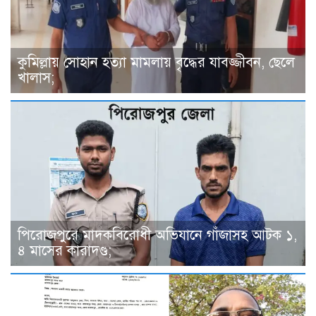
কুমিল্লায় সোহান হত্যা মামলায় বৃদ্ধের যাবজ্জীবন, ছেলে
খালাস;
পিরোজপুরে মাদকবিরোধী অভিযানে গাঁজাসহ আটক ১,
৪ মাসের কারাদণ্ড;