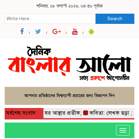
শনিবার, ০৮ অগাস্ট ২০২৬, ০৪:৩০ পূর্বাহ্ন
Search
র মাটি ও মানুষের আস্থার প্রতীক;
সর্বশেষ সংবাদ :
কবিতা: লেখক ছড়া ;
বা
Toggle
navigati