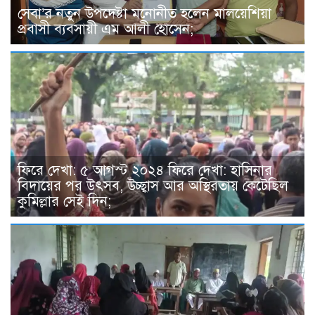
সেবা’র নতুন উপদেষ্টা মনোনীত হলেন মালয়েশিয়া
প্রবাসী ব্যবসায়ী এম আলী হোসেন;
ফিরে দেখা: ৫ আগস্ট ২০২৪ ফিরে দেখা: হাসিনার
বিদায়ের পর উৎসব, উচ্ছ্বাস আর অস্থিরতায় কেটেছিল
কুমিল্লার সেই দিন;