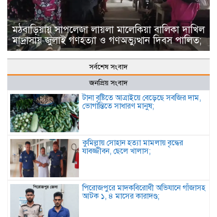
মঠবাড়িয়ায় সাপলেজা লায়লা মালেকিয়া বালিকা দাখিল
মাদ্রাসায় জুলাই গণহত্যা ও গণঅভ্যুত্থান দিবস পালিত;
সর্বশেষ সংবাদ
জনপ্রিয় সংবাদ
টানা বৃষ্টিতে আত্রাইয়ে বেড়েছে সবজির দাম,
ভোগান্তিতে সাধারণ মানুষ;
কুমিল্লায় সোহান হত্যা মামলায় বৃদ্ধের
যাবজ্জীবন, ছেলে খালাস;
পিরোজপুরে মাদকবিরোধী অভিযানে গাঁজাসহ
আটক ১, ৪ মাসের কারাদণ্ড;