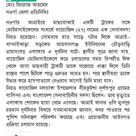
মোঃ ফিরোজ আহমেদ
নওগাঁ জেলা প্রতিনিধিঃ
নওগাঁর আত্রাইয়ে মাছবোঝাই একটি ট্রাকের সঙ্গে
মোটরসাইকেলের সংঘর্ষে বায়োজিদ (২৭) নামের এক সেনাসদস্য
নিহত হয়েছেন। সোমবার রাত সাড়ে ৭টার দিকে আত্রাই–
বান্দাইখাড়া সড়কের আহসানগঞ্জ ইউনিয়নের চৌড়বাড়ি
গ্রামসংলগ্ন এলাকায় এ দুর্ঘটনা ঘটে। স্থানীয় সূত্রে জানা যায়,
বায়োজিদ মোটরসাইকেলে করে চলাচলের সময় বিপরীত দিক
থেকে আসা মাছবাহী ট্রাকটি তাকে সজোরে ধাক্কা দিলে তিনি
রাস্তার পাশে ছিটকে পড়ে গুরুতর আহত হন। পরে স্থানীয়রা তাকে
উদ্ধার করে হাসপাতালে নেওয়ার আগেই তিনি মারা যান।
নিহত বায়োজিদ নলডাঙ্গা উপজেলার বীরকুটশা দূর্লভপুর গ্রামের
বাসিন্দা এবং বাংলাদেশ সেনাবাহিনীর সদস্য ছিলেন। তার মৃত্যুতে
এলাকায় শোকের ছায়া নেমে এসেছে। আত্রাই থানার ওসি মুনসুর
রহমান দুর্ঘটনার বিষয়ে গণমাধ্যমকে জানান, খবর পাওয়ার পর
পুলিশ ঘটনাস্থল পরিদর্শন করেছে এবং প্রয়োজনীয় আইনগত
প্রক্রিয়া চলমান রয়েছে।