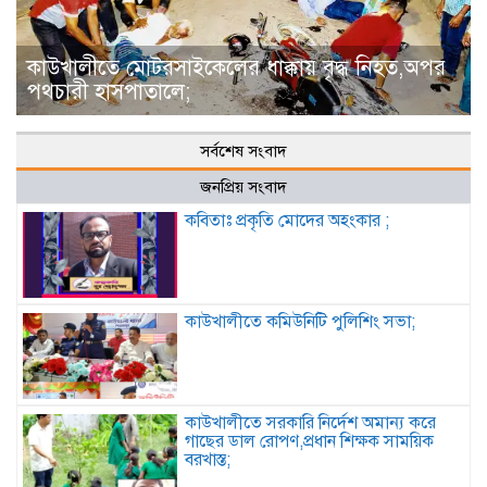
কাউখালীতে মোটরসাইকেলের ধাক্কায় বৃদ্ধ নিহত,অপর
পথচারী হাসপাতালে;
সর্বশেষ সংবাদ
জনপ্রিয় সংবাদ
কবিতাঃ প্রকৃতি মোদের অহংকার ;
কাউখালীতে কমিউনিটি পুলিশিং সভা;
কাউখালীতে সরকারি নির্দেশ অমান্য করে
গাছের ডাল রোপণ,প্রধান শিক্ষক সাময়িক
বরখাস্ত;