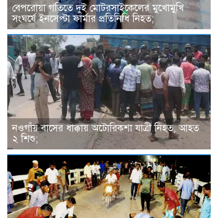
বেপরোয়া গতিতে দুই মোটরসাইকেলের মুখোমুখি
সংঘর্ষে ইনসেপ্টা ফার্মার প্রতিনিধি নিহত;
নওগাঁয় বাসের ধাক্কায় অটোরিকশা যাত্রী নিহত, আহত
২ শিশু;