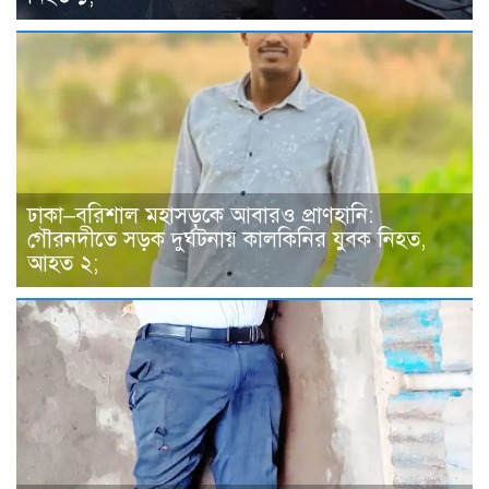
ঢাকা–বরিশাল মহাসড়কে আবারও প্রাণহানি:
গৌরনদীতে সড়ক দুর্ঘটনায় কালকিনির যুবক নিহত,
আহত ২;