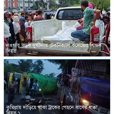
নওগাঁয় সড়ক দুর্ঘটনায় টেকনিক্যাল কলেজের শিক্ষক
নিহত;
কুমিল্লায় দাঁড়িয়ে থাকা ট্রাকের পেছনে বাসের ধাক্কা,
নিহত ১;