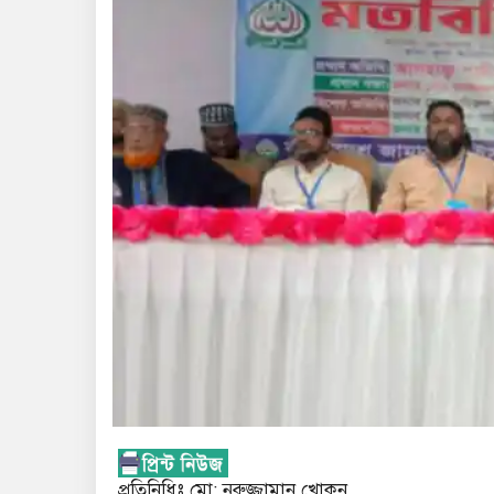
প্রতিনিধিঃ মো: নুরুজ্জামান খোকন