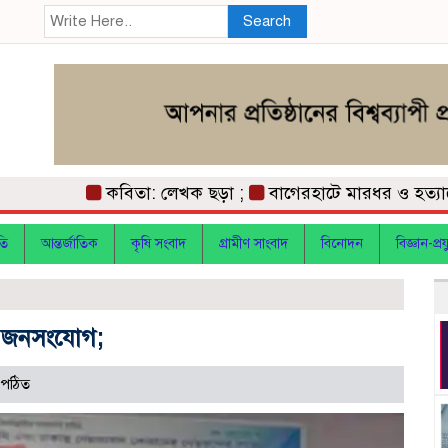
Search
কবিতা: লেখক ছড়া ;
বাগেরহাটে মারধর ও হত্যাচেষ
তি
আন্তর্জাতিক
কৃষি সংবাদ
গ্রামীণ সাংবাদ
বিনোদন
বিজ্ঞান-প্রযু
র জনসংযোগ;
 পঠিত