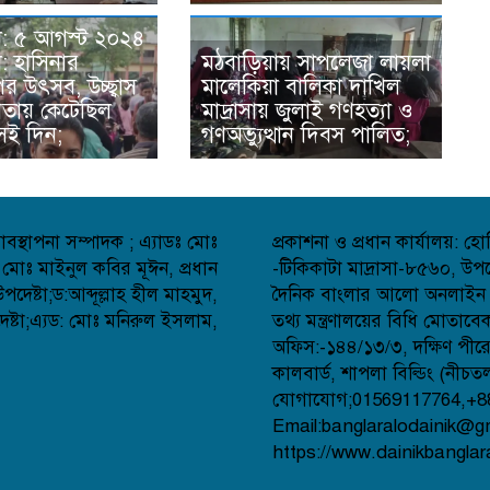
া: ৫ আগস্ট ২০২৪
: হাসিনার
মঠবাড়িয়ায় সাপলেজা লায়লা
র উৎসব, উচ্ছ্বাস
মালেকিয়া বালিকা দাখিল
রতায় কেটেছিল
মাদ্রাসায় জুলাই গণহত্যা ও
সেই দিন;
গণঅভ্যুত্থান দিবস পালিত;
বস্থাপনা সম্পাদক ; এ্যাডঃ মোঃ
প্রকাশনা ও প্রধান কার্যালয়: 
 মোঃ মাইনুল কবির মূঈন, প্রধান
-টিকিকাটা মাদ্রাসা-৮৫৬০, উপজ
েষ্টা;ড:আব্দূল্লাহ হীল মাহমুদ,
দৈনিক বাংলার আলো অনলাইন সংব
্টা;এ্যড: মোঃ মনিরুল ইসলাম,
তথ্য মন্ত্রণালয়ের বিধি মোতাব
অফিস:-১৪৪/১৩/৩, দক্ষিণ পীর
কালবার্ড, শাপলা বিল্ডিং (নীচত
যোগাযোগ;01569117764,+8
Email:banglaralodainik@g
https://www.dainikbanglar