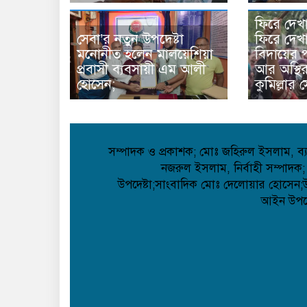
ফিরে দেখ
সেবা’র নতুন উপদেষ্টা
ফিরে দেখা
মনোনীত হলেন মালয়েশিয়া
বিদায়ের প
প্রবাসী ব্যবসায়ী এম আলী
আর অস্থি
হোসেন;
কুমিল্লার 
সম্পাদক ও প্রকাশক; মোঃ জহিরুল ইসলাম, ব্যা
নজরুল ইসলাম, নির্বাহী সম্পাদক;
উপদেষ্টা;সাংবাদিক মোঃ দেলোয়ার হোসেন;উপদ
আইন উপদেষ