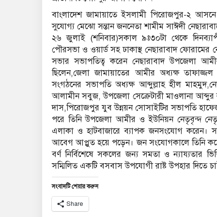
বাংলাদেশ জামায়াতে ইসলামী পিরোজপুর-২ আসনে ম
সুযোগ্য মেঝো সন্তান জননেতা শামীম সাঈদী নেছারা
২৬ জুলাই (শনিবার)সকাল ৯ঃ৩০টা থেকে দিনব্য
পৌরসভা ও ওয়ার্ড সহ ঢাকাস্থ নেছারাবাদ ফোরামের ন
সভার সভাপতিত্ব করেন নেছারাবাদ উপজেলা আ
ছিলেন,জেলা জামায়াতের আমীর অধ্যক্ষ তাফাজ্জল
সংগঠনের সভাপতি অধ্যক্ষ আব্দুল্লাহ হীল মাহমুদ
আলামীন সবুজ, উপজেলা সেক্রেটারী মাওলানা আব্দুর
দাস,পিরোজপুর যুব উন্নয়ন সোসাইটির সভাপতি হাফে
পরে তিনি উপজেলা আমীর ও ইউনিয়ন নেতৃবৃন্দ নেতৃত্
এলাকা ও হাটবাজারে ব্যাপক জনসংযোগ করেন। সনা
আবেগ আপ্লুত হয়ে পড়েন। জন সংযোগকালে তিনি কয়েকট
বর্ণ নির্বিশেষে সকলের জন্য সমতা ও ন্যায্যতার ভিত্
সম্মিলিত একটি বসবাস উপযোগী রাষ্ট উপহার দিতে চ
সংবাদটি শেয়ার করুন
Share