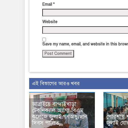
Email
*
Website
Save my name, email, and website in this brows
এই বিভাগের আরও খবর
আত্রাইয়ে বান্দাইখাড়া
টেকনিক্যাল অ্যান্ড বিএম
কলেজে জুলাই গণঅভ্যুত্থান
পোরশায় 
দিবস পালিত;
জুলাই যোদ্