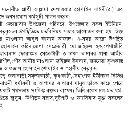
নোনীত প্রার্থী আল্লামা দেলাওয়ার হোসাইন সাঈদী(র.) এর
বাদে জনসংযোগ কর্মসূচী পালন করেন।
াপী নেছারাবাদ উপজেলা পরিষদে, উপজেলার সকল ইউনিয়ন,
েতৃবৃন্দের উপস্থিতিতে মতবিনিময় সভার আয়োজন করা হয়। উক্ত
মীর মাওলানা আবুল কালাম আজাদ। এ-সময় আরো উপস্থিত
 হোসাইন ফরিদ,জেলা সেক্রেটারী মো.জহিরুল হক,পেশাজীবি
,নেছারাবাদ ফোরামের সেক্রেটারী ও ঢাকা আদাবর থানা আমীর
 রশীদ,পৌর আমীর মাওলানা জহিরুল ইসলাম, জননেতা কৃষ্ণকান্ত
জ আফজাল হোসাইন শোয়াইব ও স্হানীয় নেতৃবৃন্দ।
বে জলাবাড়ী,সমূদয়কাঠী, কৃষ্ণকাঠী,সেহাংগল ইউনিয়ন বিভিন্ন
তনী ধর্মাবল্বী ও আপামর সাধারণ মানুষ তাঁকে কাছে পেয়ে
ি পথসভায় সংক্ষিপ্ত বক্তব্য রাখেন। তিনি বলেন দল-মত,ধর্ম-
তিতে জুলুম, নিপীড়ন,সন্ত্রাস,লুটপাট ও ফ্যাসিবাদ মূক্ত সকলের
াই।