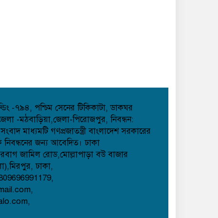
হোল্ডিং -৭৯৪, পশ্চিম সেনের টিকিকাটা, ডাকঘর
েলা -মঠবাড়িয়া,জেলা-পিরোজপুর, নিবন্ধন:
াদ মাধ্যমটি গণপ্রজাতন্ত্রী বাংলাদেশ সরকারের
েক নিবন্ধনের জন্য আবেদিত। ঢাকা
েরবাগ জামিল রোড,মোল্লাপাড়া বউ বাজার
লা),মিরপুর, ঢাকা,
809696991179,
mail.com,
alo.com,