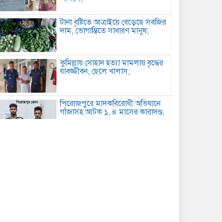
টানা বৃষ্টিতে আত্রাইয়ে বেড়েছে সবজির
দাম, ভোগান্তিতে সাধারণ মানুষ;
কুমিল্লায় সোহান হত্যা মামলায় বৃদ্ধের
যাবজ্জীবন, ছেলে খালাস;
পিরোজপুরে মাদকবিরোধী অভিযানে
গাঁজাসহ আটক ১, ৪ মাসের কারাদণ্ড;
কবিতা: আত্মমর্যাদা;
বৈরী আবহাওয়া উপেক্ষা করে
মাদারগঞ্জে বিএনপির আনন্দ ও বিজয়
মিছিল;