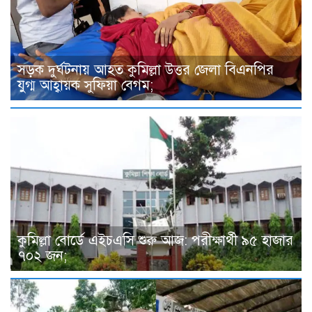
সড়ক দুর্ঘটনায় আহত কুমিল্লা উত্তর জেলা বিএনপির
যুগ্ম আহ্বায়ক সুফিয়া বেগম;
কুমিল্লা বোর্ডে এইচএসি শুরু আজ: পরীক্ষার্থী ৯৫ হাজার
৭০২ জন;