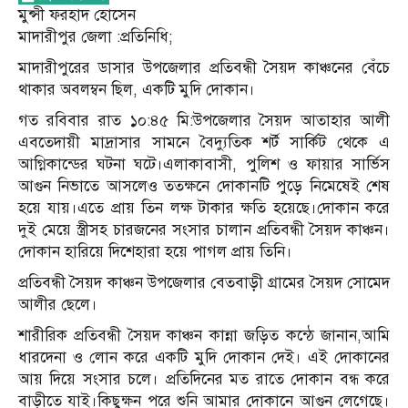
মুন্সী ফরহাদ হোসেন
মাদারীপুর জেলা :প্রতিনিধি;
মাদারীপুরের ডাসার উপজেলার প্রতিবন্ধী সৈয়দ কাঞ্চনের বেঁচে
থাকার অবলম্বন ছিল, একটি মুদি দোকান।
গত রবিবার রাত ১০:৪৫ মি:উপজেলার সৈয়দ আতাহার আলী
এবতেদায়ী মাদ্রাসার সামনে বৈদ্যুতিক শর্ট সার্কিট থেকে এ
আগ্নিকান্ডের ঘটনা ঘটে।এলাকাবাসী, পুলিশ ও ফায়ার সার্ভিস
আগুন নিভাতে আসলেও ততক্ষনে দোকানটি পুড়ে নিমেষেই শেষ
হয়ে যায়।এতে প্রায় তিন লক্ষ টাকার ক্ষতি হয়েছে।দোকান করে
দুই মেয়ে স্ত্রীসহ চারজনের সংসার চালান প্রতিবন্ধী সৈয়দ কাঞ্চন।
দোকান হারিয়ে দিশেহারা হয়ে পাগল প্রায় তিনি।
প্রতিবন্ধী সৈয়দ কাঞ্চন উপজেলার বেতবাড়ী গ্রামের সৈয়দ সোমেদ
আলীর ছেলে।
শারীরিক প্রতিবন্ধী সৈয়দ কাঞ্চন কান্না জড়িত কন্ঠে জানান,আমি
ধারদেনা ও লোন করে একটি মুদি দোকান দেই। এই দোকানের
আয় দিয়ে সংসার চলে। প্রতিদিনের মত রাতে দোকান বন্ধ করে
বাড়ীতে যাই।কিছুক্ষন পরে শুনি আমার দোকানে আগুন লেগেছে।