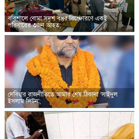
বরিশালে বোমা সদৃশ বস্তুর বিস্ফোরণে একই
পরিবারের ৩জন আহত;
দেবিদ্বার রাজনীতিতে আমার শেষ ঠিকানা ‘সাইদুল
ইসলাম লিটন’;