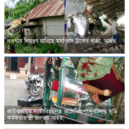
নওগাঁয় নিয়ন্ত্রণ হারিয়ে মসজিদে ট্রাকের ধাক্কা, আহত
২;
কাউখালীতে ব্যাটারিচালিত অটোরিকশা দুর্ঘটনায় ভূমি
কর্মকর্তার স্ত্রী গুরুতর আহত;