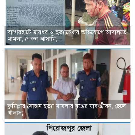
বাগেরহাটে মারধর ও হত্যাচেষ্টার অভিযোগে আদালতে
মামলা, ৫ জন আসামি;
কুমিল্লায় সোহান হত্যা মামলায় বৃদ্ধের যাবজ্জীবন, ছেলে
খালাস;