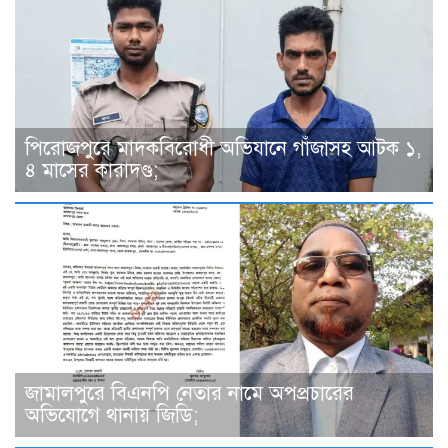
পিরোজপুরে মাদকবিরোধী অভিযানে গাঁজাসহ আটক ১,
৪ মাসের কারাদণ্ড;
জামালপুরে বিএনপি নেতার নামে অপপ্রচারের
অভিযোগে থানায় জিডি;