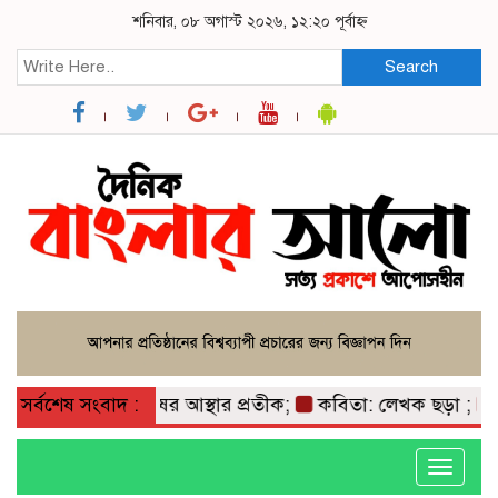
শনিবার, ০৮ অগাস্ট ২০২৬, ১২:২০ পূর্বাহ্ন
Search
 মাটি ও মানুষের আস্থার প্রতীক;
সর্বশেষ সংবাদ :
কবিতা: লেখক ছড়া ;
বাগ
Toggle
navigati