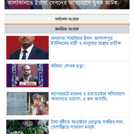
কালকিনিতে ইয়াবা সেবনের অভিযোগে যুবক আটক;
সর্বশেষ সংবাদ
জনপ্রিয় সংবাদ
জননেতা শাহরিয়ার ইমন: জালালপুর
ইউনিয়নের মাটি ও মানুষের আস্থার প্রতীক;
কবিতা: লেখক ছড়া ;
বাগেরহাটে মারধর ও হত্যাচেষ্টার অভিযোগে
আদালতে মামলা, ৫ জন আসামি;
টানা বৃষ্টিতে আত্রাইয়ে বেড়েছে সবজির দাম,
ভোগান্তিতে সাধারণ মানুষ;