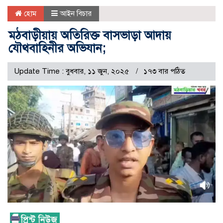
হোম
আইন বিচার
মঠবাড়ীয়ায় অতিরিক্ত বাসভাড়া আদায়
যৌথবাহিনীর অভিযান;
Update Time : বুধবার, ১১ জুন, ২০২৫
১৭৩ বার পঠিত