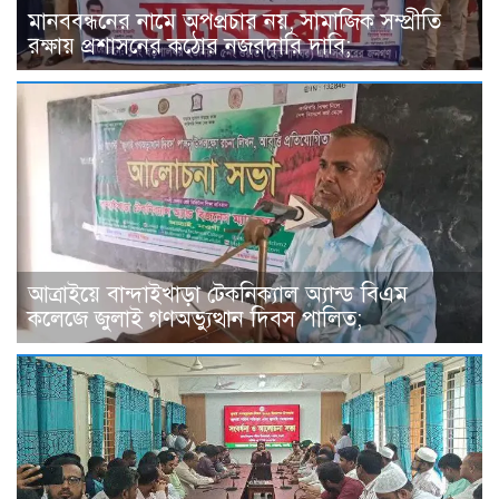
মানববন্ধনের নামে অপপ্রচার নয়, সামাজিক সম্প্রীতি
রক্ষায় প্রশাসনের কঠোর নজরদারি দাবি;
আত্রাইয়ে বান্দাইখাড়া টেকনিক্যাল অ্যান্ড বিএম
কলেজে জুলাই গণঅভ্যুত্থান দিবস পালিত;