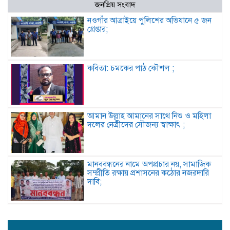
জনপ্রিয় সংবাদ
নওগাঁর আত্রাইয়ে পুলিশের অভিযানে ৫ জন
গ্রেপ্তার;
কবিতা: চমকের পাঠ কৌশল ;
আমান উল্লাহ আমানের সাথে নিশু ও মহিলা
দলের নেত্রীদের সৌজন্য স্বাক্ষাৎ ;
মানববন্ধনের নামে অপপ্রচার নয়, সামাজিক
সম্প্রীতি রক্ষায় প্রশাসনের কঠোর নজরদারি
দাবি;
জননেতা শাহরিয়ার ইমন: জালালপুর
ইউনিয়নের মাটি ও মানুষের আস্থার প্রতীক;