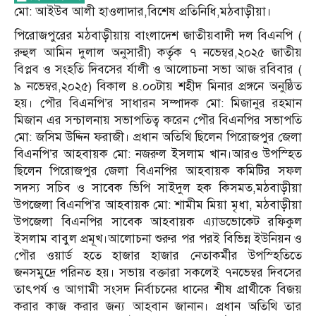
মো: আইউব আলী হাওলাদার,বিশেষ প্রতিনিধি,মঠবাড়ীয়া।
পিরোজপুরের মঠবাড়ীয়ায় বাংলাদেশ জাতীয়বাদী দল বিএনপি (
রুহুল আমিন দুলাল অনুসারী) কর্তৃক ৭ নভেম্বর,২০২৫ জাতীয়
বিপ্লব ও সংহতি দিবসের র্যালী ও আলোচনা সভা আজ রবিবার (
৯ নভেম্বর,২০২৫) বিকাল ৪.০০টায় শহীদ মিনার প্রঙ্গনে অনুষ্ঠিত
হয়। পৌর বিএনপি’র সাধারন সম্পাদক মো: মিজানুর রহমান
মিজান এর সন্চালনায় সভাপতিত্ব করেন পৌর বিএনপির সভাপতি
মো: জসিম উদ্দিন ফরাজী। প্রধান অতিথি ছিলেন পিরোজপুর জেলা
বিএনপি’র আহবায়ক মো: নজরুল ইসলাম খান।আরও উপস্হিত
ছিলেন পিরোজপুর জেলা বিএনপির আহবায়ক কমিটির সফল
সদস্য সচিব ও সাবেক ভিপি সাইদুল হক কিসমত,মঠবাড়ীয়া
উপজেলা বিএনপি’র আহবায়ক মো: শামীম মিয়া মৃধা, মঠবাড়ীয়া
উপজেলা বিএনপির সাবেক আহবায়ক এ্যাডভোকেট রফিকুল
ইসলাম বাবুল প্রমূখ।আলোচনা শুরুর পর পরই বিভিন্ন ইউনিয়ন ও
পৌর ওয়ার্ড হতে হাজার হাজার নেতাকর্মীর উপস্হিতিতে
জনসমুদ্রে পরিনত হয়। সভায় বক্তারা সকলেই ৭নভেম্বর দিবসের
তাৎপর্য ও আগামী সংসদ নির্বাচনের ধানের শীষ প্রার্থীকে বিজয়
করার কাজ করার জন্য আহবান জানান। প্রধান অতিথি তার