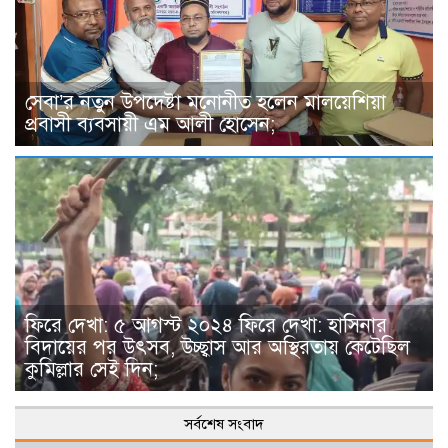
সেবা’র নতুন উপদেষ্টা মনোনীত হলেন মালয়েশিয়া
প্রবাসী ব্যবসায়ী এম আলী হোসেন;
ফিরে দেখা: ৫ আগস্ট ২০২৪ ফিরে দেখা: হাসিনার
বিদায়ের পর উৎসব, উচ্ছ্বাস আর অস্থিরতায় কেটেছিল
কুমিল্লার সেই দিন;
সর্বশেষ সংবাদ