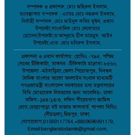
সম্পাদক ও প্রকাশক; মোঃ জহিরুল ইসলাম,
ব্যাবস্থাপনা সম্পাদক ; এ্যাডঃ মোঃ নজরুল ইসলাম,
কবিতা: লেখক ছড়া ;
নির্বাহী সম্পাদক; মোঃ মাইনুল কবির মূঈন, প্রধান
উপদেষ্টা;সাংবাদিক মোঃ দেলোয়ার
হোসেন;উপদেষ্টা;ড:আব্দূল্লাহ হীল মাহমুদ, আইন
উপদেষ্টা;এ্যড: মোঃ মনিরুল ইসলাম,
বাগেরহাটে মারধর ও হত্যাচেষ্টার অভিযোগে
আদালতে মামলা, ৫ জন আসামি;
প্রকাশনা ও প্রধান কার্যালয়: হোল্ডিং -৭৯৪, পশ্চিম
সেনের টিকিকাটা, ডাকঘর -টিকিকাটা মাদ্রাসা-৮৫৬০,
উপজেলা -মঠবাড়িয়া,জেলা-পিরোজপুর, নিবন্ধন:
টানা বৃষ্টিতে আত্রাইয়ে বেড়েছে সবজির দাম,
দৈনিক বাংলার আলো অনলাইন সংবাদ মাধ্যমটি
ভোগান্তিতে সাধারণ মানুষ;
গণপ্রজাতন্ত্রী বাংলাদেশ সরকারের তথ্য মন্ত্রণালয়ের
বিধি মোতাবেক নিবন্ধনের জন্য আবেদিত। ঢাকা
অফিস:-১৪৪/১৩/৩, দক্ষিণ পীরেরবাগ জামিল
কুমিল্লায় সোহান হত্যা মামলায় বৃদ্ধের
যাবজ্জীবন, ছেলে খালাস;
রোড,মোল্লাপাড়া বউ বাজার কালবার্ড, শাপলা বিল্ডিং
(নীচতলা),মিরপুর, ঢাকা,
যোগাযোগ;01569117764,+8809696991179,
Email:banglaralodainik@gmail.com,
পিরোজপুরে মাদকবিরোধী অভিযানে গাঁজাসহ
আটক ১, ৪ মাসের কারাদণ্ড;