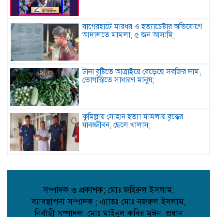
বাগেরহাটে মারধর ও হত্যাচেষ্টার অভিযোগে
আদালতে মামলা, ৫ জন আসামি;
টানা বৃষ্টিতে আত্রাইয়ে বেড়েছে সবজির দাম,
ভোগান্তিতে সাধারণ মানুষ;
কুমিল্লায় সোহান হত্যা মামলায় বৃদ্ধের
যাবজ্জীবন, ছেলে খালাস;
পিরোজপুরে মাদকবিরোধী অভিযানে গাঁজাসহ
আটক ১, ৪ মাসের কারাদণ্ড;
সম্পাদক ও প্রকাশক; মোঃ জহিরুল ইসলাম,
ব্যাবস্থাপনা সম্পাদক ; এ্যাডঃ মোঃ নজরুল ইসলাম,
কবিতা: আত্মমর্যাদা;
নির্বাহী সম্পাদক; মোঃ মাইনুল কবির মূঈন, প্রধান