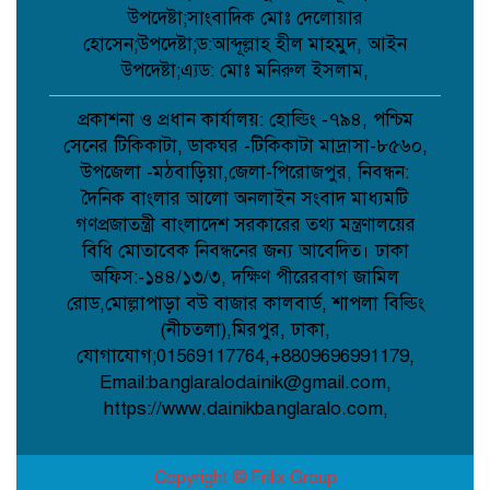
উপদেষ্টা;সাংবাদিক মোঃ দেলোয়ার
হোসেন;উপদেষ্টা;ড:আব্দূল্লাহ হীল মাহমুদ, আইন
উপদেষ্টা;এ্যড: মোঃ মনিরুল ইসলাম,
বৈরী আবহাওয়া উপেক্ষা করে মাদারগঞ্জে
বিএনপির আনন্দ ও বিজয় মিছিল;
প্রকাশনা ও প্রধান কার্যালয়: হোল্ডিং -৭৯৪, পশ্চিম
সেনের টিকিকাটা, ডাকঘর -টিকিকাটা মাদ্রাসা-৮৫৬০,
উপজেলা -মঠবাড়িয়া,জেলা-পিরোজপুর, নিবন্ধন:
আত্রাইয়ে বান্দাইখাড়া টেকনিক্যাল অ্যান্ড
দৈনিক বাংলার আলো অনলাইন সংবাদ মাধ্যমটি
বিএম কলেজে জুলাই গণঅভ্যুত্থান দিবস
পালিত;
গণপ্রজাতন্ত্রী বাংলাদেশ সরকারের তথ্য মন্ত্রণালয়ের
বিধি মোতাবেক নিবন্ধনের জন্য আবেদিত। ঢাকা
অফিস:-১৪৪/১৩/৩, দক্ষিণ পীরেরবাগ জামিল
পোরশায় শহিদ পরিবার ও জুলাই যোদ্ধাদের
সংবর্ধনা;
রোড,মোল্লাপাড়া বউ বাজার কালবার্ড, শাপলা বিল্ডিং
(নীচতলা),মিরপুর, ঢাকা,
যোগাযোগ;01569117764,+8809696991179,
Email:banglaralodainik@gmail.com,
আত্রাইয়ে জুলাই গণঅভ্যুত্থান দিবসে
স্মৃতিচারণ জুলাই যোদ্ধাদের সংবর্ধনা ও
https://www.dainikbanglaralo.com,
আলোচনা সভা অনুষ্ঠিত ;
Copyright © Frilix Group