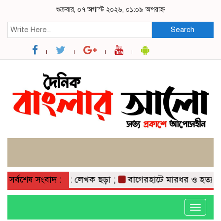
শুক্রবার, ০৭ অগাস্ট ২০২৬, ০১:০৯ অপরাহ্ন
Search
সর্বশেষ সংবাদ :
কবিতা: লেখক ছড়া ;
বাগেরহাটে মারধর ও হত্যাচেষ্ট
Toggle
navigati