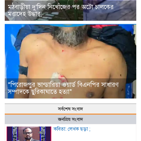
মঠবাড়ীয়া দু’দিন নিখোঁজের পর অটো চালকের
মরাদেহ উদ্ধার;
*পিরোজপুর ভান্ডারিয়া ওয়ার্ড বিএনপির সাধারণ
সম্পাদকে ছুরিকাঘাতে হত্যা*
সর্বশেষ সংবাদ
জনপ্রিয় সংবাদ
কবিতা: লেখক ছড়া ;