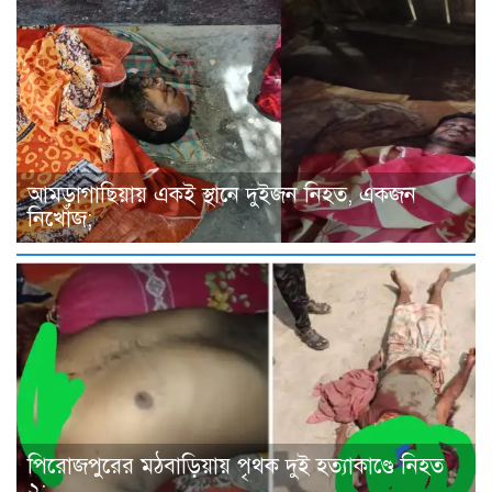
আমড়াগাছিয়ায় একই স্থানে দুইজন নিহত, একজন
নিখোঁজ;
পিরোজপুরের মঠবাড়িয়ায় পৃথক দুই হত্যাকাণ্ডে নিহত
২;