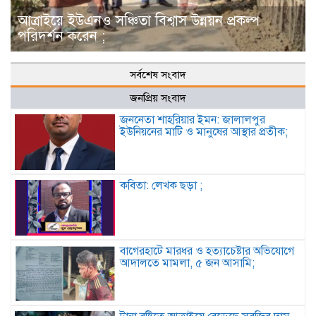
আত্রাইয়ে ইউএনও সঞ্চিতা বিশ্বাস উন্নয়ন প্রকল্প
পরিদর্শন করেন ;
সর্বশেষ সংবাদ
জনপ্রিয় সংবাদ
জননেতা শাহরিয়ার ইমন: জালালপুর
ইউনিয়নের মাটি ও মানুষের আস্থার প্রতীক;
কবিতা: লেখক ছড়া ;
বাগেরহাটে মারধর ও হত্যাচেষ্টার অভিযোগে
আদালতে মামলা, ৫ জন আসামি;