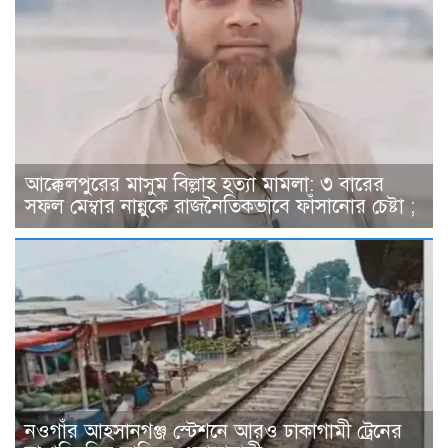
আক্কেলপুরের মাসুম বিল্লাহ হত্যা মামলা: ৩ বারের
সফল মেম্বার নান্নুকে রাজনৈতিকভাবে ফাঁসানোর চেষ্টা ;
নওগাঁর আহসানগঞ্জ স্টেশনে আরও ঢাকাগামী ট্রেনের