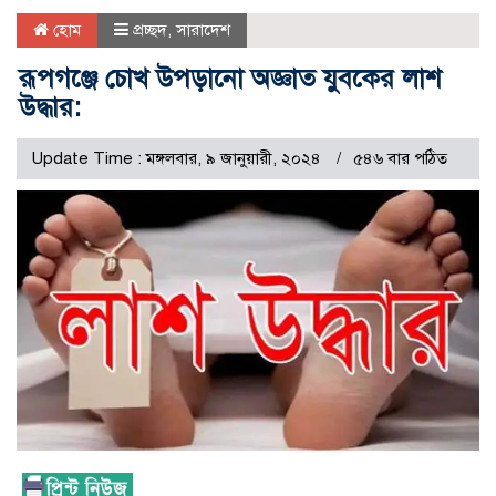
হোম
প্রচ্ছদ
,
সারাদেশ
রূপগঞ্জে চোখ উপড়ানো অজ্ঞাত যুবকের লাশ
উদ্ধার:
Update Time : মঙ্গলবার, ৯ জানুয়ারী, ২০২৪
৫৪৬ বার পঠিত