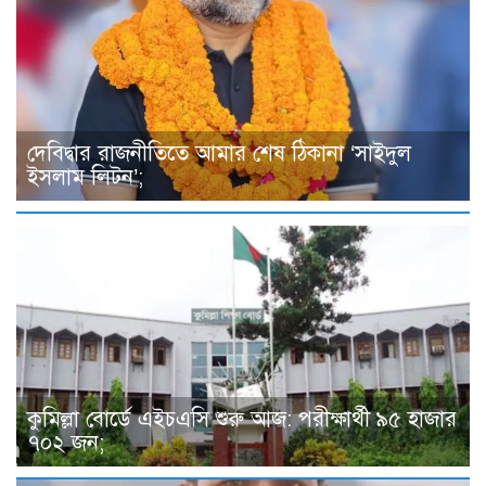
দেবিদ্বার রাজনীতিতে আমার শেষ ঠিকানা ‘সাইদুল
ইসলাম লিটন’;
কুমিল্লা বোর্ডে এইচএসি শুরু আজ: পরীক্ষার্থী ৯৫ হাজার
৭০২ জন;