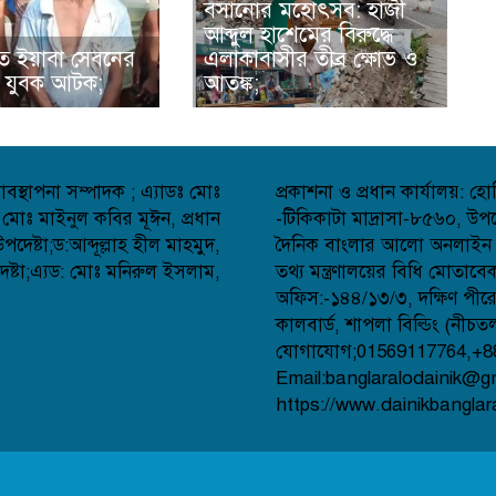
বসানোর মহোৎসব: হাজী
আব্দুল হাশেমের বিরুদ্ধে
ে ইয়াবা সেবনের
এলাকাবাসীর তীব্র ক্ষোভ ও
 যুবক আটক;
আতঙ্ক;
বস্থাপনা সম্পাদক ; এ্যাডঃ মোঃ
প্রকাশনা ও প্রধান কার্যালয়: 
 মোঃ মাইনুল কবির মূঈন, প্রধান
-টিকিকাটা মাদ্রাসা-৮৫৬০, উপজ
েষ্টা;ড:আব্দূল্লাহ হীল মাহমুদ,
দৈনিক বাংলার আলো অনলাইন সংব
্টা;এ্যড: মোঃ মনিরুল ইসলাম,
তথ্য মন্ত্রণালয়ের বিধি মোতাব
অফিস:-১৪৪/১৩/৩, দক্ষিণ পীর
কালবার্ড, শাপলা বিল্ডিং (নীচত
যোগাযোগ;01569117764,+8
Email:banglaralodainik@g
https://www.dainikbanglar