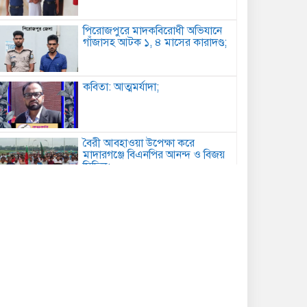
পিরোজপুরে মাদকবিরোধী অভিযানে
গাঁজাসহ আটক ১, ৪ মাসের কারাদণ্ড;
কবিতা: আত্মমর্যাদা;
বৈরী আবহাওয়া উপেক্ষা করে
মাদারগঞ্জে বিএনপির আনন্দ ও বিজয়
মিছিল;
আত্রাইয়ে বান্দাইখাড়া টেকনিক্যাল
অ্যান্ড বিএম কলেজে জুলাই
গণঅভ্যুত্থান দিবস পালিত;
পোরশায় শহিদ পরিবার ও জুলাই
যোদ্ধাদের সংবর্ধনা;