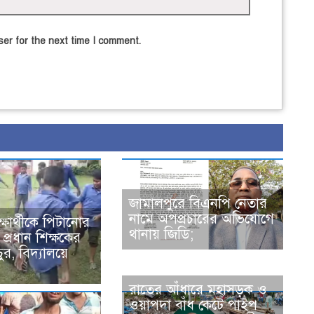
er for the next time I comment.
জামালপুরে বিএনপি নেতার
নামে অপপ্রচারের অভিযোগে
ক্ষার্থীকে পিটানোর
থানায় জিডি;
্রধান শিক্ষকের
ুর, বিদ্যালয়ে
রাতের আঁধারে মহাসড়ক ও
ওয়াপদা বাঁধ কেটে পাইপ