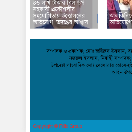
৪৬ লাখ টাকার বিল উপ
সহকারী প্রকৌশলীর
সহযোগিতায় উত্তোলনের
কালকিনিত
অভিযোগ, তদন্তের আশ্বাস;
অভিযোগে
সম্পাদক ও প্রকাশক; মোঃ জহিরুল ইসলাম, ব্যা
নজরুল ইসলাম, নির্বাহী সম্পাদক;
উপদেষ্টা;সাংবাদিক মোঃ দেলোয়ার হোসেন;উপদ
আইন উপদেষ
Copyright © Frilix Group