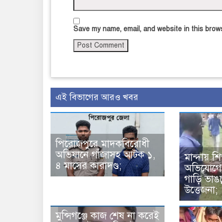
Save my name, email, and website in this brows
এই বিভাগের আরও খবর
পিরোজপুরে মাদকবিরোধী
অভিযানে গাঁজাসহ আটক ১,
মান্দায় শি
৪ মাসের কারাদণ্ড;
অভিযোগে প
গাড়ি ভাঙচ
উত্তেজনা;
মুন্সিগঞ্জে কাজ শেষ না করেই