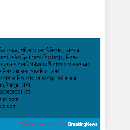
হোল্ডিং -৭৯৪, পশ্চিম সেনের টিকিকাটা, ডাকঘর
েলা -মঠবাড়িয়া,জেলা-পিরোজপুর, নিবন্ধন:
াদ মাধ্যমটি গণপ্রজাতন্ত্রী বাংলাদেশ সরকারের
েক নিবন্ধনের জন্য আবেদিত। ঢাকা
েরবাগ জামিল রোড,মোল্লাপাড়া বউ বাজার
লা),মিরপুর, ঢাকা,
809696991179,
mail.com,
alo.com,
Theme Customized By
BreakingNews