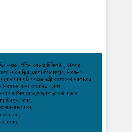
হোল্ডিং -৭৯৪, পশ্চিম সেনের টিকিকাটা, ডাকঘর
েলা -মঠবাড়িয়া,জেলা-পিরোজপুর, নিবন্ধন:
াদ মাধ্যমটি গণপ্রজাতন্ত্রী বাংলাদেশ সরকারের
েক নিবন্ধনের জন্য আবেদিত। ঢাকা
েরবাগ জামিল রোড,মোল্লাপাড়া বউ বাজার
লা),মিরপুর, ঢাকা,
809696991179,
mail.com,
alo.com,