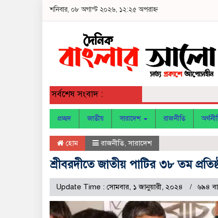
শনিবার, ০৮ অগাস্ট ২০২৬, ১২:২৫ অপরাহ্ন
সর্বশেষ সংবাদ :
প্রচ্ছদ
জাতীয়
সারাদেশ
রাজনীতি
অর্থনী
হোম
রাজনীতি
,
সারাদেশ
শ্রীবরদীতে জাতীয় পাটির ৩৮ তম প্রতিষ্ঠ
Update Time : সোমবার, ১ জানুয়ারী, ২০২৪
৬৯৪ বা