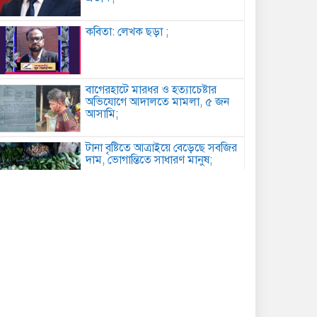
কবিতা: লেখক ছড়া ;
বাগেরহাটে মারধর ও হত্যাচেষ্টার
অভিযোগে আদালতে মামলা, ৫ জন
আসামি;
টানা বৃষ্টিতে আত্রাইয়ে বেড়েছে সবজির
দাম, ভোগান্তিতে সাধারণ মানুষ;
কুমিল্লায় সোহান হত্যা মামলায় বৃদ্ধের
যাবজ্জীবন, ছেলে খালাস;
পিরোজপুরে মাদকবিরোধী অভিযানে
গাঁজাসহ আটক ১, ৪ মাসের কারাদণ্ড;