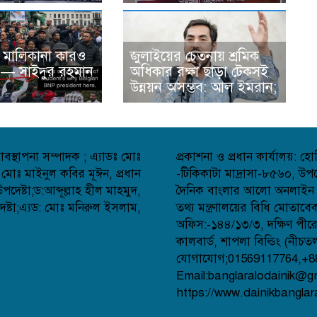
 মালিকানা কারও
জুলাইয়ের চেতনায় শ্রমিক
 — সাইদুর রহমান
অধিকার রক্ষা ছাড়া টেকসই
উন্নয়ন অসম্ভব: আল ইমরান;
বস্থাপনা সম্পাদক ; এ্যাডঃ মোঃ
প্রকাশনা ও প্রধান কার্যালয়: 
 মোঃ মাইনুল কবির মূঈন, প্রধান
-টিকিকাটা মাদ্রাসা-৮৫৬০, উপজ
েষ্টা;ড:আব্দূল্লাহ হীল মাহমুদ,
দৈনিক বাংলার আলো অনলাইন সংব
্টা;এ্যড: মোঃ মনিরুল ইসলাম,
তথ্য মন্ত্রণালয়ের বিধি মোতাব
অফিস:-১৪৪/১৩/৩, দক্ষিণ পীর
কালবার্ড, শাপলা বিল্ডিং (নীচত
যোগাযোগ;01569117764,+8
Email:banglaralodainik@g
https://www.dainikbanglar