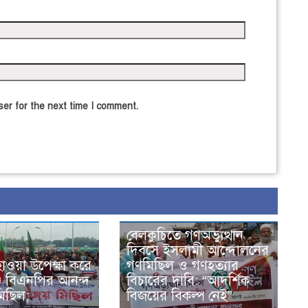
er for the next time I comment.
বেলকুচিতে গণঅভ্যুত্থান
দিবসে ইসলামী আন্দোলনের
াওয়া উপেক্ষা করে
গণমিছিল ও গণহত্যার
জে বিএনপির আনন্দ
বিচারের দাবি: “আদর্শিক
িছিল;
বিজয়ের বিকল্প নেই”