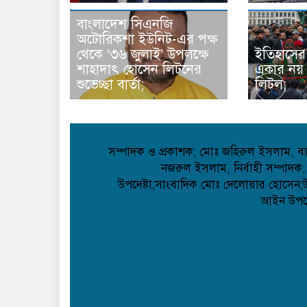
বাংলাদেশ সিএনজি
অটোরিকশা ইউনিট-এর পক্ষ
থেকে ‘৩৬ জুলাই’ উপলক্ষে
ইতিহাসের
শাহাদাৎ হোসেন লিটনের
একার নয়
শুভেচ্ছা বার্তা;
লিটল;
সম্পাদক ও প্রকাশক; মোঃ জহিরুল ইসলাম, ব্যা
নজরুল ইসলাম, নির্বাহী সম্পাদক;
উপদেষ্টা;সাংবাদিক মোঃ দেলোয়ার হোসেন;উপদ
আইন উপদেষ