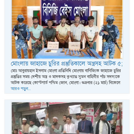
মোংলায় জাহাজে চুরির প্রস্তুতিকালে অস্ত্রসহ আটক ৫;
মোঃ আবুরায়হান ইসলাম মোংলা প্রতিনিধি মোংলায় বাণিজ্যিক জাহাজে চুরির
প্রস্তুতির সময় দেশীয় অস্ত্র ও মাদকসহ কুখ্যাত সুমন বাহিনীর পাঁচ সদস্যকে
আটক করেছে কোস্টগার্ড পশ্চিম জোন, মোংলা। শুক্রবার (২১ মার্চ) বিকেলে
আরও পড়ুন...