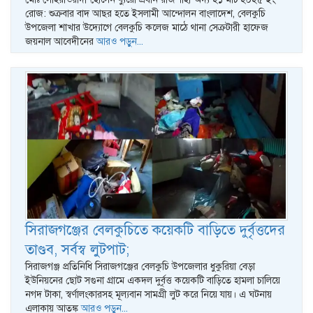
রোজ: শুক্রবার বাদ আছর হতে ইসলামী আন্দোলন বাংলাদেশ, বেলকুচি
উপজেলা শাখার উদ্যোগে বেলকুচি কলেজ মাঠে থানা সেক্রটারী হাফেজ
জয়নাল আবেদীনের
আরও পড়ুন...
সিরাজগঞ্জের বেলকুচিতে কয়েকটি বাড়িতে দুর্বৃত্তদের
তাণ্ডব, সর্বস্ব লুটপাট;
সিরাজগঞ্জ প্রতিনিধি সিরাজগঞ্জের বেলকুচি উপজেলার ধুকুরিয়া বেড়া
ইউনিয়নের ছোট সগুনা গ্রামে একদল দুর্বৃত্ত কয়েকটি বাড়িতে হামলা চালিয়ে
নগদ টাকা, স্বর্ণালংকারসহ মূল্যবান সামগ্রী লুট করে নিয়ে যায়। এ ঘটনায়
এলাকায় আতঙ্ক
আরও পড়ুন...