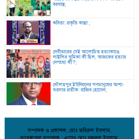
বরখাস্ত;
কবিতা: প্রকৃতি কান্না ;
দেবীদ্বারের সেই আলোচিত হত্যাকাণ্ডে
লাইলির ভূমিকা কী ছিল, আজকের হত্যার
নেপথ্যে কী?;
দৌলতপুর ইউনিয়নের গণমানুষের আশা-
ভরসার প্রতীক: রাজিব হোসেন;
দেবিদ্বারে ভাড়াটিয়ার হাতে বাড়ির মালিক খুন,
পলিথিনে মোড়ানো লাশের ৯ প্যাকেট উদ্ধার,
আটক ১;
সম্পাদক ও প্রকাশক; মোঃ জহিরুল ইসলাম,
ব্যাবস্থাপনা সম্পাদক ; এ্যাডঃ মোঃ নজরুল ইসলাম,