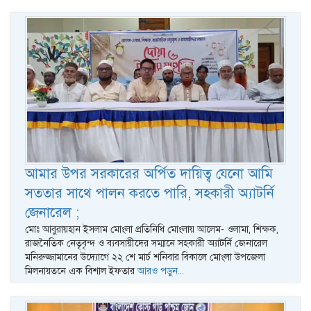
আমার উপর সরকারের অর্পিত দায়িত্ব যেনো আমি
সততার সাথে পালন করতে পারি, সহকারী অ্যাটর্নি
জেনারেল ;
মোঃ আবুরায়হান ইসলাম মোংলা প্রতিনিধি মোংলায় আলেম- ওলামা, শিক্ষক,
রাজনৈতিক নেতৃবৃন্দ ও ব্যবসায়ীদের সম্মানে সহকারী অ্যাটর্নি জেনারেল
মনিরুজ্জামানের উদ্যোগে ২২ শে মার্চ শনিবার বিকালে মোংলা উপজেলা
মিলনায়তনে এক বিশাল ইফতার
আরও পড়ুন...