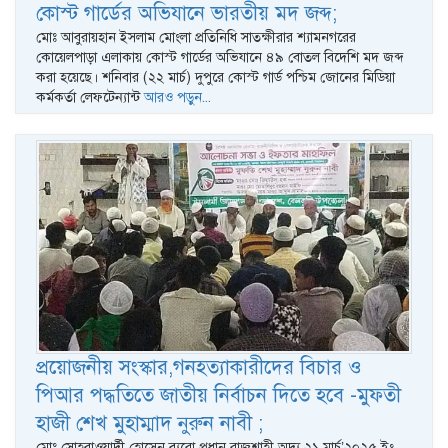
কোস্ট গার্ডের অভিযানে ভারতীয় মদ জব্দ;
মোঃ আবুরায়হান ইসলাম মোংলা প্রতিনিধি সাতক্ষীরার শ্যামনগরের
কোয়েলপাড়া এলাকায় কোস্ট গার্ডের অভিযানে ৪৯ বোতল বিদেশি মদ জব্দ
করা হয়েছে। শনিবার (২২ মার্চ) দুপুরে কোস্ট গার্ড পশ্চিম জোনের মিডিয়া
কর্মকর্তা লেফটেন্যান্ট
আরও পড়ুন...
প্রয়োজনীয় সংস্কার,গনহত্যাকারীদের বিচার ও
পিআর পদ্ধতিতে জাতীয় নির্বাচন দিতে হবে -মুফতী
হাজী শেখ মুহাম্মাদ নুরুন নাবী ;
মোঃ সোহরাওয়ার্দী হোসেন ব্যুরো প্রধান রাজশাহী অদ্য ২১ মার্চ’২০২৫ ইং