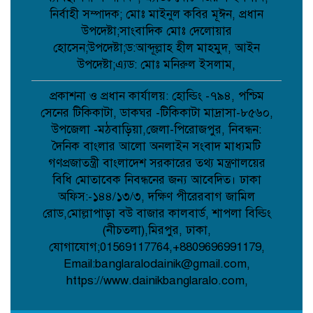
নওগাঁর আত্রাইয়ে পুলিশের অভিযানে ৫ জন
নির্বাহী সম্পাদক; মোঃ মাইনুল কবির মূঈন, প্রধান
গ্রেপ্তার;
উপদেষ্টা;সাংবাদিক মোঃ দেলোয়ার
হোসেন;উপদেষ্টা;ড:আব্দূল্লাহ হীল মাহমুদ, আইন
উপদেষ্টা;এ্যড: মোঃ মনিরুল ইসলাম,
কবিতা: চমকের পাঠ কৌশল ;
প্রকাশনা ও প্রধান কার্যালয়: হোল্ডিং -৭৯৪, পশ্চিম
সেনের টিকিকাটা, ডাকঘর -টিকিকাটা মাদ্রাসা-৮৫৬০,
উপজেলা -মঠবাড়িয়া,জেলা-পিরোজপুর, নিবন্ধন:
আমান উল্লাহ আমানের সাথে নিশু ও মহিলা
দৈনিক বাংলার আলো অনলাইন সংবাদ মাধ্যমটি
দলের নেত্রীদের সৌজন্য স্বাক্ষাৎ ;
গণপ্রজাতন্ত্রী বাংলাদেশ সরকারের তথ্য মন্ত্রণালয়ের
বিধি মোতাবেক নিবন্ধনের জন্য আবেদিত। ঢাকা
অফিস:-১৪৪/১৩/৩, দক্ষিণ পীরেরবাগ জামিল
মানববন্ধনের নামে অপপ্রচার নয়, সামাজিক
রোড,মোল্লাপাড়া বউ বাজার কালবার্ড, শাপলা বিল্ডিং
সম্প্রীতি রক্ষায় প্রশাসনের কঠোর নজরদারি
দাবি;
(নীচতলা),মিরপুর, ঢাকা,
যোগাযোগ;01569117764,+8809696991179,
Email:banglaralodainik@gmail.com,
জননেতা শাহরিয়ার ইমন: জালালপুর
https://www.dainikbanglaralo.com,
ইউনিয়নের মাটি ও মানুষের আস্থার প্রতীক;