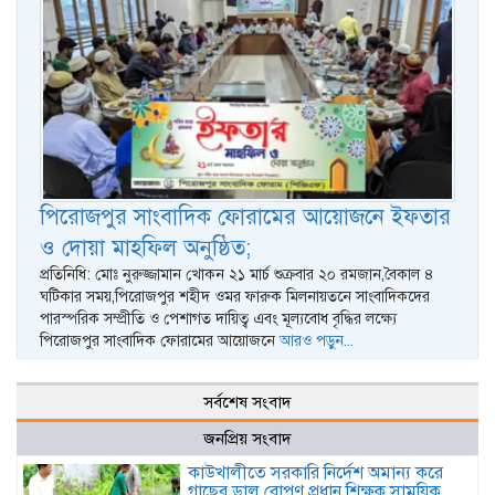
পিরোজপুর সাংবাদিক ফোরামের আয়োজনে ইফতার
ও দোয়া মাহফিল অনুষ্ঠিত;
প্রতিনিধি: মোঃ নুরুজ্জামান খোকন ২১ মার্চ শুক্রবার ২০ রমজান,বৈকাল ৪
ঘটিকার সময়,পিরোজপুর শহীদ ওমর ফারুক মিলনায়তনে সাংবাদিকদের
পারস্পরিক সম্প্রীতি ও পেশাগত দায়িত্ব এবং মূল্যবোধ বৃদ্ধির লক্ষ্যে
পিরোজপুর সাংবাদিক ফোরামের আয়োজনে
আরও পড়ুন...
সর্বশেষ সংবাদ
জনপ্রিয় সংবাদ
কাউখালীতে সরকারি নির্দেশ অমান্য করে
গাছের ডাল রোপণ,প্রধান শিক্ষক সাময়িক