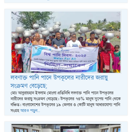
লবণাক্ত পানি পানে উপকূলের নারীদের জরায়ু
সংক্রমণ বেড়েছে;
মোঃ আবুরায়হান ইসলাম মোংলা প্রতিনিধি লবণাক্ত পানি পানে উপকূলের
নারীদের জরায়ু সংক্রমণ বেড়েছে। উপকূলের ৭৩% মানুষ সুপেয় পানি থেকে
বঞ্চিত। বাংলাদেশের উপকূলের ১৯ জেলার ৩ কোটি মানুষ আধারযোগ্য পানি
সংগ্রহ
আরও পড়ুন...