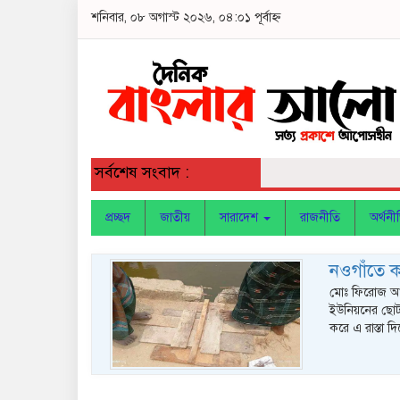
শনিবার, ০৮ অগাস্ট ২০২৬, ০৪:০১ পূর্বাহ্ন
সর্বশেষ সংবাদ :
প্রচ্ছদ
জাতীয়
সারাদেশ
রাজনীতি
অর্থনী
নওগাঁতে কা
মোঃ ফিরোজ আহম
ইউনিয়নের ছোট ড
করে এ রাস্তা দ