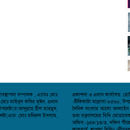
বস্থাপনা সম্পাদক ; এ্যাডঃ মোঃ
প্রকাশনা ও প্রধান কার্যালয়: 
 মোঃ মাইনুল কবির মূঈন, প্রধান
-টিকিকাটা মাদ্রাসা-৮৫৬০, উপজ
েষ্টা;ড:আব্দূল্লাহ হীল মাহমুদ,
দৈনিক বাংলার আলো অনলাইন সংব
্টা;এ্যড: মোঃ মনিরুল ইসলাম,
তথ্য মন্ত্রণালয়ের বিধি মোতাব
অফিস:-১৪৪/১৩/৩, দক্ষিণ পীর
কালবার্ড, শাপলা বিল্ডিং (নীচত