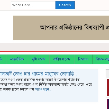
Search
তি
আন্তর্জাতিক
কৃষি সংবাদ
গ্রামীণ সাংবাদ
বিনোদন
বিজ্ঞান-প্রযু
লভার্ট ভেঙে চার গ্রামের মানুষের ভোগান্তি ;
েদ নওগাঁ জেলা প্রতিনিধিঃ নওগাঁর আত্রাই উপজেলার শাহাগোলা
াঙা বাজার সংলগ্ন রাস্তার ওপর নির্মিত কালভার্টের ঢালাই ভেঙে গেছে। এতে
িয়ে জনসাধারণের চলাচল প্রায়
আরও পড়ুন...