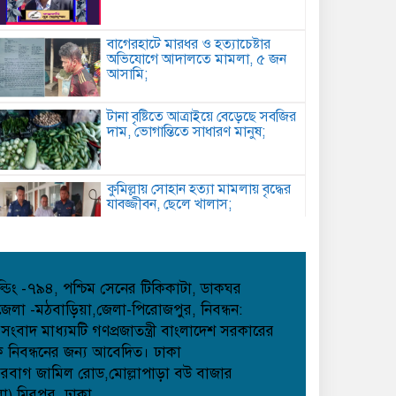
বাগেরহাটে মারধর ও হত্যাচেষ্টার
অভিযোগে আদালতে মামলা, ৫ জন
আসামি;
টানা বৃষ্টিতে আত্রাইয়ে বেড়েছে সবজির
দাম, ভোগান্তিতে সাধারণ মানুষ;
কুমিল্লায় সোহান হত্যা মামলায় বৃদ্ধের
যাবজ্জীবন, ছেলে খালাস;
পিরোজপুরে মাদকবিরোধী অভিযানে
গাঁজাসহ আটক ১, ৪ মাসের কারাদণ্ড;
হোল্ডিং -৭৯৪, পশ্চিম সেনের টিকিকাটা, ডাকঘর
েলা -মঠবাড়িয়া,জেলা-পিরোজপুর, নিবন্ধন:
াদ মাধ্যমটি গণপ্রজাতন্ত্রী বাংলাদেশ সরকারের
কবিতা: আত্মমর্যাদা;
েক নিবন্ধনের জন্য আবেদিত। ঢাকা
েরবাগ জামিল রোড,মোল্লাপাড়া বউ বাজার
লা),মিরপুর, ঢাকা,