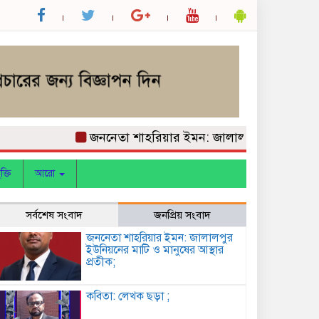
জননেতা শাহরিয়ার ইমন: জালালপুর ইউনিয়নের মাট
ক্তি
আরো
সর্বশেষ সংবাদ
জনপ্রিয় সংবাদ
জননেতা শাহরিয়ার ইমন: জালালপুর
ইউনিয়নের মাটি ও মানুষের আস্থার
প্রতীক;
কবিতা: লেখক ছড়া ;