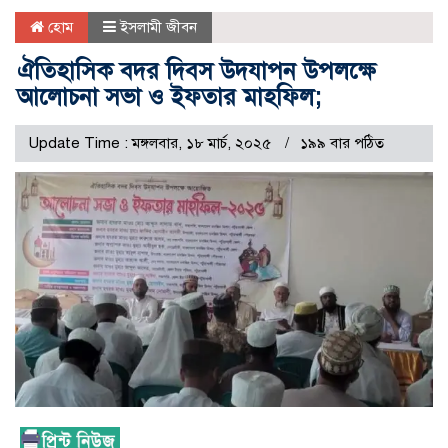
হোম
ইসলামী জীবন
ঐতিহাসিক বদর দিবস উদযাপন উপলক্ষে
আলোচনা সভা ও ইফতার মাহফিল;
Update Time : মঙ্গলবার, ১৮ মার্চ, ২০২৫
১৯৯ বার পঠিত