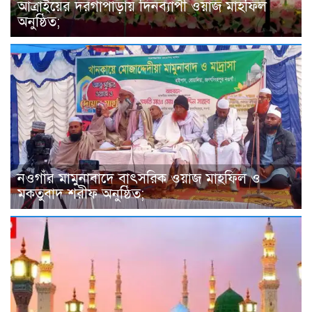
আত্রাইয়ের দরগাপাড়ায় দিনব্যাপী ওয়াজ মাহফিল
অনুষ্ঠিত;
নওগাঁর মামুনাবাদে বাৎসরিক ওয়াজ মাহফিল ও
মকতুবাদ শরীফ অনুষ্ঠিত;