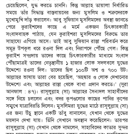
চেয়েছিলেন, যুদ্ধ করতে চাননি। কিন্তু আল্লাহ তায়ালা নির্ধারিত
সময়ে তাঁর সিদ্ধান্ত বাস্তবায়নের জন্য মুসলিম ও শত্রুদেরকে
মুখোমুখি দাঁড় করালেন। আবু সুফিয়ান মুসলিমদের অবস্থা জানতে
পেরে কুরাইশদের কাছে এ মর্মে একজন চিৎকারকারী
সংবাদবাহক পাঠায়, যেন কুরাইশরা মুসলিমদের বিরুদ্ধে তার
সাহায্যে এগিয়ে আসে। তাই আবু সুফিয়ান রাস্তা পরিবর্তন করে
সমূদ্র উপকূল ধরে রওনা দিল এবং নিরাপদে পৌঁছে গেল। কিন্তু
কুরাইশ সম্প্রদায় তাদের কাছে চিৎকারকারীর মাধ্যমে সংবাদ
পৌঁছামাত্রই তাদের নেতৃস্থানীয় ১ হাজার লোক সদলবলে যুদ্ধের
উদ্দেশ্যে রওনা দিল। তাদের ছিল ১০০টি অশ্ব ও ৭০০ উট।
আল্লাহর ভাষায় তারা বের হয়েছিল, ‘অহঙ্কার ও লোক দেখানোর
উদ্দেশ্যে এবং আল্লাহর রাস্তা থেকে বাধা প্রদান করতে।’ (সুরা
আনফাল : ৪৭)। রাসূলুল্লাহ (সা) আল্লাহর সৈন্যদল সাহাবীদের
সঙ্গে নিয়ে চললেন এবং বদর কূপগুলোর কাছের পানির কূপের
সম্মুখে যাত্রাবিরতি দিলেন। মুসলিমরা যুদ্ধের মাঠে রাসূলুল্লাহ (সা)
এর জন্য উঁচু স্থানে একটি তাঁবু বানালেন, যেখান থেকে যুদ্ধের
ময়দান দেখা যায়। তিঁনি সেখানে অবস্থান করেছিলেন। তারপর
রাসূলুল্লাহ (সা) সেখান থেকে নামলেন, সাহাবিদের কাতার সুন্দর