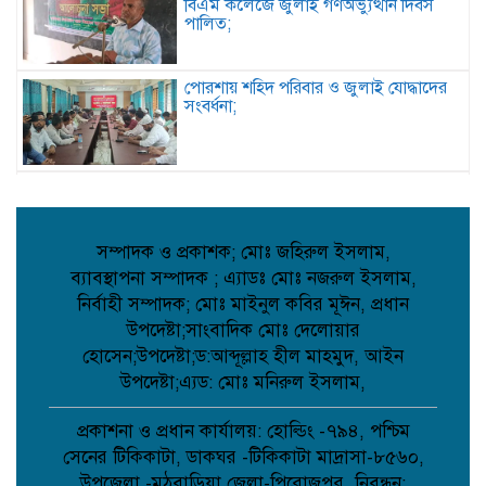
বিএম কলেজে জুলাই গণঅভ্যুত্থান দিবস
পালিত;
পোরশায় শহিদ পরিবার ও জুলাই যোদ্ধাদের
সংবর্ধনা;
আত্রাইয়ে জুলাই গণঅভ্যুত্থান দিবসে
স্মৃতিচারণ জুলাই যোদ্ধাদের সংবর্ধনা ও
আলোচনা সভা অনুষ্ঠিত ;
সম্পাদক ও প্রকাশক; মোঃ জহিরুল ইসলাম,
ব্যাবস্থাপনা সম্পাদক ; এ্যাডঃ মোঃ নজরুল ইসলাম,
ডাসারে কাঠের ফার্নিচারে কাজ করতে গিয়ে
নির্বাহী সম্পাদক; মোঃ মাইনুল কবির মূঈন, প্রধান
বিস্ফোরণে শিশুর মৃত্যু;
উপদেষ্টা;সাংবাদিক মোঃ দেলোয়ার
হোসেন;উপদেষ্টা;ড:আব্দূল্লাহ হীল মাহমুদ, আইন
উপদেষ্টা;এ্যড: মোঃ মনিরুল ইসলাম,
সেবা’র নতুন উপদেষ্টা মনোনীত হলেন
মালয়েশিয়া প্রবাসী ব্যবসায়ী এম আলী
হোসেন;
প্রকাশনা ও প্রধান কার্যালয়: হোল্ডিং -৭৯৪, পশ্চিম
সেনের টিকিকাটা, ডাকঘর -টিকিকাটা মাদ্রাসা-৮৫৬০,
উপজেলা -মঠবাড়িয়া,জেলা-পিরোজপুর, নিবন্ধন: