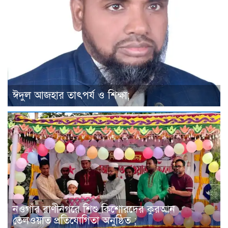
ঈদুল আজহার তাৎপর্য ও শিক্ষা;
নওগাঁর রাণীনগরে শিশু কিশোরদের কুরআন
তেলওয়াত প্রতিযোগিতা অনুষ্ঠিত ;