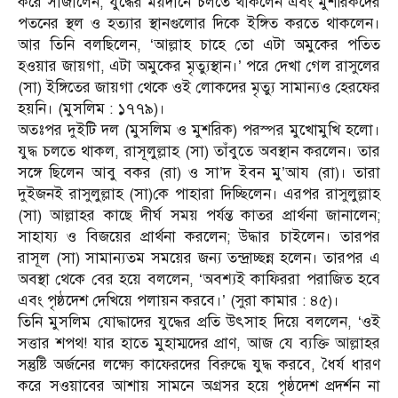
করে সাজালেন, যুদ্ধের ময়দানে চলতে থাকলেন এবং মুশরিকদের
পতনের স্থল ও হত্যার স্থানগুলোর দিকে ইঙ্গিত করতে থাকলেন।
আর তিনি বলছিলেন, ‘আল্লাহ চাহে তো এটা অমুকের পতিত
হওয়ার জায়গা, এটা অমুকের মৃত্যুস্থান।’ পরে দেখা গেল রাসুলের
(সা) ইঙ্গিতের জায়গা থেকে ওই লোকদের মৃত্যু সামান্যও হেরফের
হয়নি। (মুসলিম : ১৭৭৯)।
অতঃপর দুইটি দল (মুসলিম ও মুশরিক) পরস্পর মুখোমুখি হলো।
যুদ্ধ চলতে থাকল, রাসূলুল্লাহ (সা) তাঁবুতে অবস্থান করলেন। তার
সঙ্গে ছিলেন আবু বকর (রা) ও সা’দ ইবন মু’আয (রা)। তারা
দুইজনই রাসুলুল্লাহ (সা)কে পাহারা দিচ্ছিলেন। এরপর রাসুলুল্লাহ
(সা) আল্লাহর কাছে দীর্ঘ সময় পর্যন্ত কাতর প্রার্থনা জানালেন;
সাহায্য ও বিজয়ের প্রার্থনা করলেন; উদ্ধার চাইলেন। তারপর
রাসূল (সা) সামান্যতম সময়ের জন্য তন্দ্রাচ্ছন্ন হলেন। তারপর এ
অবস্থা থেকে বের হয়ে বললেন, ‘অবশ্যই কাফিররা পরাজিত হবে
এবং পৃষ্ঠদেশ দেখিয়ে পলায়ন করবে।’ (সুরা কামার : ৪৫)।
তিনি মুসলিম যোদ্ধাদের যুদ্ধের প্রতি উৎসাহ দিয়ে বললেন, ‘ওই
সত্তার শপথ! যার হাতে মুহাম্মদের প্রাণ, আজ যে ব্যক্তি আল্লাহর
সন্তুষ্টি অর্জনের লক্ষ্যে কাফেরদের বিরুদ্ধে যুদ্ধ করবে, ধৈর্য ধারণ
করে সওয়াবের আশায় সামনে অগ্রসর হয়ে পৃষ্ঠদেশ প্রদর্শন না