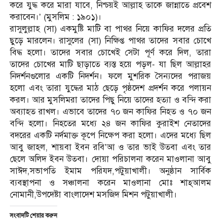
করে যুদ্ধ করে মারা যাবে, নিশ্চয়ই আল্লাহ তাকে জান্নাতে প্রবেশ
করাবেন।’ (মুসলিম : ১৯০১)।
রাসুলুল্লাহ (সা) একমুষ্টি মাটি বা পাথর নিয়ে কাফির দলের প্রতি
ছুড়ে মারলেন। রাসুলের (সা) নিক্ষিপ্ত পাথর তাদের সবার চোখে
বিদ্ধ হলো। তাদের সবার চোখেই সেটা পূর্ণ করে দিল, তারা
তাদের চোখের মাটি ছাড়াতে ব্যস্ত হয়ে পড়ল- যা ছিল আল্লাহর
নিদর্শনগুলোর একটি নিদর্শন। ফলে মুশরিক সৈন্যদের পরাজয়
হলো এবং তারা যুদ্ধের মাঠ ছেড়ে পৃষ্ঠদেশ প্রদর্শন করে পলায়ন
করল। আর মুসলিমরা তাদের পিছু নিয়ে তাদের হত্যা ও বন্দি করা
অব্যাহত রাখল। এভাবে তাদের ৭০ জন কাফির নিহত ও ৭০ জন
বন্দি হলো। নিহতের মধ্যে ২৪ জন কাফির কুরাইশ নেতাদের
বদরের একটি নর্দমাক্ত কূপে নিক্ষেপ করা হলো। এদের মধ্যে ছিল
আবু জাহল, শায়বা ইবন রবি’আ ও তার ভাই উতবা এবং তার
ছেলে অলিদ ইবন উতবা। দোয়া পরিচালনা করেন মাওলানা আবু
সাঈদ,সভাপতি ইমাম পরিযদ,পটুয়াখালী। অনুষ্ঠান সার্বিক
ব্যবস্থাপনা ও সঞ্চালনা করেন মাওলানা মোঃ শাহ্আলম
নোমানী,উপদেষ্টা বাংলাদেশ মসজিদ মিশন পটুয়াখালী।
সংবাদটি শেয়ার করুন