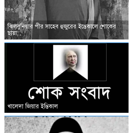
ঝিলবুনিয়ার পীর সাহেব হুজুরের ইন্তেকালে শোকের
ছায়া;
খালেদা জিয়ার ইন্তিকাল