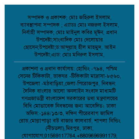
দৌলতপুর ইউনিয়নের গণমানুষের আশা-
ভরসার প্রতীক: রাজিব হোসেন;
সম্পাদক ও প্রকাশক; মোঃ জহিরুল ইসলাম,
ব্যাবস্থাপনা সম্পাদক ; এ্যাডঃ মোঃ নজরুল ইসলাম,
নির্বাহী সম্পাদক; মোঃ মাইনুল কবির মূঈন, প্রধান
দেবিদ্বারে ভাড়াটিয়ার হাতে বাড়ির মালিক খুন,
পলিথিনে মোড়ানো লাশের ৯ প্যাকেট উদ্ধার,
উপদেষ্টা;সাংবাদিক মোঃ দেলোয়ার
আটক ১;
হোসেন;উপদেষ্টা;ড:আব্দূল্লাহ হীল মাহমুদ, আইন
উপদেষ্টা;এ্যড: মোঃ মনিরুল ইসলাম,
নওগাঁর আত্রাইয়ে পুলিশের অভিযানে ৫ জন
গ্রেপ্তার;
প্রকাশনা ও প্রধান কার্যালয়: হোল্ডিং -৭৯৪, পশ্চিম
সেনের টিকিকাটা, ডাকঘর -টিকিকাটা মাদ্রাসা-৮৫৬০,
উপজেলা -মঠবাড়িয়া,জেলা-পিরোজপুর, নিবন্ধন:
দৈনিক বাংলার আলো অনলাইন সংবাদ মাধ্যমটি
কবিতা: চমকের পাঠ কৌশল ;
গণপ্রজাতন্ত্রী বাংলাদেশ সরকারের তথ্য মন্ত্রণালয়ের
বিধি মোতাবেক নিবন্ধনের জন্য আবেদিত। ঢাকা
অফিস:-১৪৪/১৩/৩, দক্ষিণ পীরেরবাগ জামিল
আমান উল্লাহ আমানের সাথে নিশু ও মহিলা
রোড,মোল্লাপাড়া বউ বাজার কালবার্ড, শাপলা বিল্ডিং
দলের নেত্রীদের সৌজন্য স্বাক্ষাৎ ;
(নীচতলা),মিরপুর, ঢাকা,
যোগাযোগ;01569117764,+8809696991179,