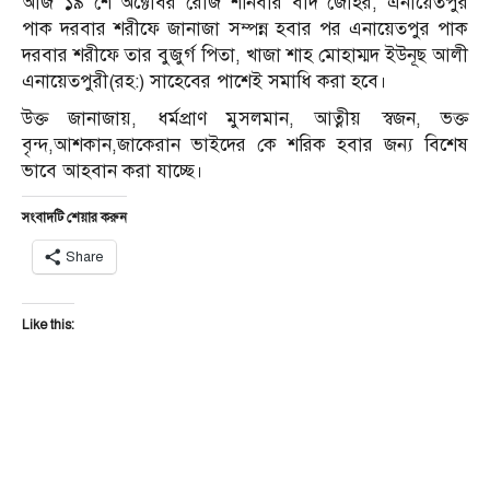
আজ ১৯ শে অক্টোবর রোজ শনিবার বাদ জোহর, এনায়েতপুর
পাক দরবার শরীফে জানাজা সম্পন্ন হবার পর এনায়েতপুর পাক
দরবার শরীফে তার বুজুর্গ পিতা, খাজা শাহ মোহাম্মদ ইউনূছ আলী
এনায়েতপুরী(রহ:) সাহেবের পাশেই সমাধি করা হবে।
উক্ত জানাজায়, ধর্মপ্রাণ মুসলমান, আত্নীয় স্বজন, ভক্ত
বৃন্দ,আশকান,জাকেরান ভাইদের কে শরিক হবার জন্য বিশেষ
ভাবে আহবান করা যাচ্ছে।
সংবাদটি শেয়ার করুন
Share
Like this: