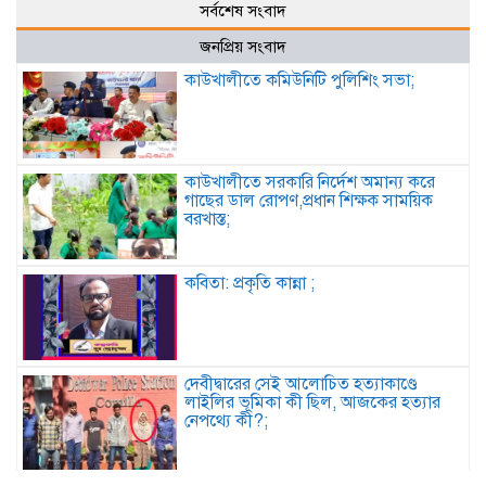
সর্বশেষ সংবাদ
জনপ্রিয় সংবাদ
কাউখালীতে কমিউনিটি পুলিশিং সভা;
কাউখালীতে সরকারি নির্দেশ অমান্য করে
গাছের ডাল রোপণ,প্রধান শিক্ষক সাময়িক
বরখাস্ত;
কবিতা: প্রকৃতি কান্না ;
দেবীদ্বারের সেই আলোচিত হত্যাকাণ্ডে
লাইলির ভূমিকা কী ছিল, আজকের হত্যার
নেপথ্যে কী?;