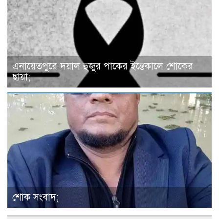
এনায়েতপুরে দয়াল হুজুর পাকের ইন্তেকালে শোকের
ছায়া;
শোক সংবাদ;