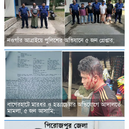
নওগাঁর আত্রাইয়ে পুলিশের অভিযানে ৫ জন গ্রেপ্তার;
বাগেরহাটে মারধর ও হত্যাচেষ্টার অভিযোগে আদালতে
মামলা, ৫ জন আসামি;