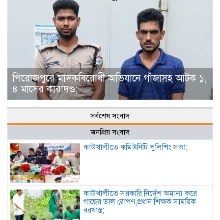
পিরোজপুরে মাদকবিরোধী অভিযানে গাঁজাসহ আটক ১,
৪ মাসের কারাদণ্ড;
সর্বশেষ সংবাদ
জনপ্রিয় সংবাদ
কাউখালীতে কমিউনিটি পুলিশিং সভা;
কাউখালীতে সরকারি নির্দেশ অমান্য করে
গাছের ডাল রোপণ,প্রধান শিক্ষক সাময়িক
বরখাস্ত;