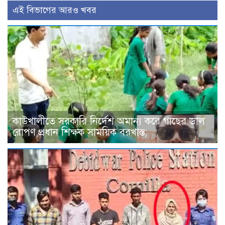
এই বিভাগের আরও খবর
কাউখালীতে সরকারি নির্দেশ অমান্য করে গাছের ডাল
রোপণ,প্রধান শিক্ষক সাময়িক বরখাস্ত;