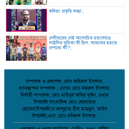
কবিতা: প্রকৃতি কান্না ;
দেবীদ্বারের সেই আলোচিত হত্যাকাণ্ডে
লাইলির ভূমিকা কী ছিল, আজকের হত্যার
নেপথ্যে কী?;
দৌলতপুর ইউনিয়নের গণমানুষের আশা-
ভরসার প্রতীক: রাজিব হোসেন;
সম্পাদক ও প্রকাশক; মোঃ জহিরুল ইসলাম,
ব্যাবস্থাপনা সম্পাদক ; এ্যাডঃ মোঃ নজরুল ইসলাম,
নির্বাহী সম্পাদক; মোঃ মাইনুল কবির মূঈন, প্রধান
দেবিদ্বারে ভাড়াটিয়ার হাতে বাড়ির মালিক খুন,
পলিথিনে মোড়ানো লাশের ৯ প্যাকেট উদ্ধার,
উপদেষ্টা;সাংবাদিক মোঃ দেলোয়ার
আটক ১;
হোসেন;উপদেষ্টা;ড:আব্দূল্লাহ হীল মাহমুদ, আইন
উপদেষ্টা;এ্যড: মোঃ মনিরুল ইসলাম,
নওগাঁর আত্রাইয়ে পুলিশের অভিযানে ৫ জন
গ্রেপ্তার;
প্রকাশনা ও প্রধান কার্যালয়: হোল্ডিং -৭৯৪, পশ্চিম