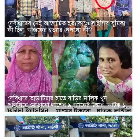
দেবীদ্বারের সেই আলোচিত হত্যাকাণ্ডে লাইলির ভূমিকা
কী ছিল, আজকের হত্যার নেপথ্যে কী?;
দেবিদ্বারে ভাড়াটিয়ার হাতে বাড়ির মালিক খুন,
পলিথিনে মোড়ানো লাশের ৯ প্যাকেট উদ্ধার, আটক ১;