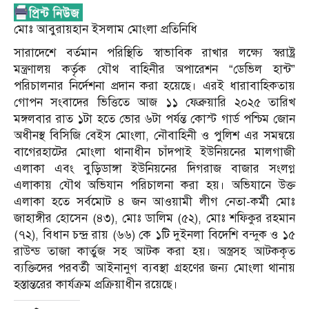
মোঃ আবুরায়হান ইসলাম মোংলা প্রতিনিধি
সারাদেশে বর্তমান পরিস্থিতি স্বাভাবিক রাখার লক্ষ্যে স্বরাষ্ট্র
মন্ত্রণালয় কর্তৃক যৌথ বাহিনীর অপারেশন “ডেভিল হান্ট”
পরিচালনার নির্দেশনা প্রদান করা হয়েছে। এরই ধারাবাহিকতায়
গোপন সংবাদের ভিত্তিতে আজ ১১ ফেব্রুয়ারি ২০২৫ তারিখ
মঙ্গলবার রাত ১টা হতে ভোর ৬টা পর্যন্ত কোস্ট গার্ড পশ্চিম জোন
অধীনস্থ বিসিজি বেইস মোংলা, নৌবাহিনী ও পুলিশ এর সমন্বয়ে
বাগেরহাটের মোংলা থানাধীন চাঁদপাই ইউনিয়নের মালগাজী
এলাকা এবং বুড়িডাঙ্গা ইউনিয়নের দিগরাজ বাজার সংলগ্ন
এলাকায় যৌথ অভিযান পরিচালনা করা হয়। অভিযানে উক্ত
এলাকা হতে সর্বমোট ৪ জন আওয়ামী লীগ নেতা-কর্মী মোঃ
জাহাঙ্গীর হোসেন (৪৩), মোঃ ডালিম (৫২), মোঃ শফিকুর রহমান
(৭২), বিধান চন্দ্র রায় (৬৬) কে ১টি দুইনলা বিদেশি বন্দুক ও ১৫
রাউন্ড তাজা কার্তুজ সহ আটক করা হয়। অস্ত্রসহ আটককৃত
ব্যক্তিদের পরবর্তী আইনানুগ ব্যবস্থা গ্রহণের জন্য মোংলা থানায়
হস্তান্তরের কার্যক্রম প্রক্রিয়াধীন রয়েছে।