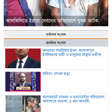
কালকিনিতে ইয়াবা সেবনের অভিযোগে যুবক আটক;
সর্বশেষ সংবাদ
জনপ্রিয় সংবাদ
জননেতা শাহরিয়ার ইমন: জালালপুর
ইউনিয়নের মাটি ও মানুষের আস্থার প্রতীক;
কবিতা: লেখক ছড়া ;
বাগেরহাটে মারধর ও হত্যাচেষ্টার অভিযোগে
আদালতে মামলা, ৫ জন আসামি;