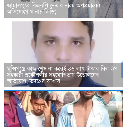
জামালপুরে বিএনপি নেতার নামে অপপ্রচারের
অভিযোগে থানায় জিডি;
মুন্সিগঞ্জে কাজ শেষ না করেই ৪৬ লাখ টাকার বিল উপ
সহকারী প্রকৌশলীর সহযোগিতায় উত্তোলনের
অভিযোগ, তদন্তের আশ্বাস;