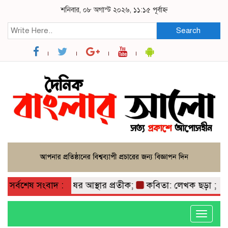
শনিবার, ০৮ অগাস্ট ২০২৬, ১১:১৫ পূর্বাহ্ন
Search
 মাটি ও মানুষের আস্থার প্রতীক;
সর্বশেষ সংবাদ :
কবিতা: লেখক ছড়া ;
বাগ
Toggle
navigati