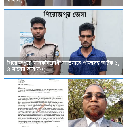
খালাস;
পিরোজপুরে মাদকবিরোধী অভিযানে গাঁজাসহ আটক ১,
৪ মাসের কারাদণ্ড;