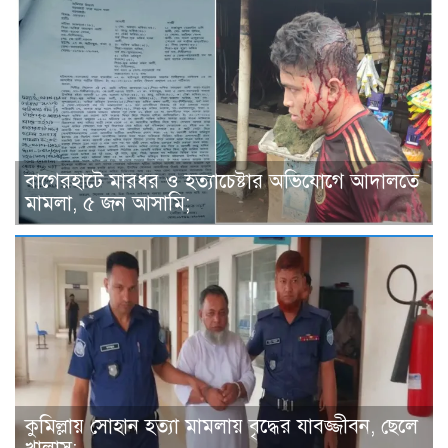
বাগেরহাটে মারধর ও হত্যাচেষ্টার অভিযোগে আদালতে
মামলা, ৫ জন আসামি;
কুমিল্লায় সোহান হত্যা মামলায় বৃদ্ধের যাবজ্জীবন, ছেলে