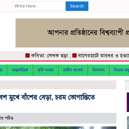
Search
কবিতা: লেখক ছড়া ;
বাগেরহাটে মারধর ও হত্যাচেষ্
তি
আন্তর্জাতিক
কৃষি সংবাদ
গ্রামীণ সাংবাদ
বিনোদন
বিজ্ঞান-প্রযু
েশ মুখে বাঁশের বেড়া, চরম ভোগান্তিতে
ার পঠিত