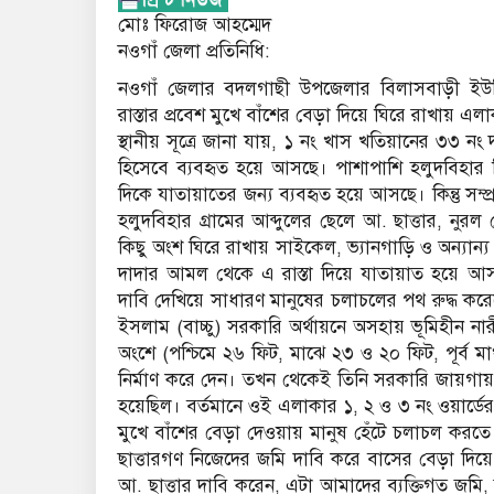
মোঃ ফিরোজ আহম্মেদ
নওগাঁ জেলা প্রতিনিধি:
নওগাঁ জেলার বদলগাছী উপজেলার বিলাসবাড়ী ইউন
রাস্তার প্রবেশ মুখে বাঁশের বেড়া দিয়ে ঘিরে রাখায় এ
স্থানীয় সূত্রে জানা যায়, ১ নং খাস খতিয়ানের ৩৩ নং 
হিসেবে ব্যবহৃত হয়ে আসছে। পাশাপাশি হলুদবিহার দি
দিকে যাতায়াতের জন্য ব্যবহৃত হয়ে আসছে। কিন্তু সম্
হলুদবিহার গ্রামের আব্দুলের ছেলে আ. ছাত্তার, নুর
কিছু অংশ ঘিরে রাখায় সাইকেল, ভ্যানগাড়ি ও অন্যান
দাদার আমল থেকে এ রাস্তা দিয়ে যাতায়াত হয়ে আসছি
দাবি দেখিয়ে সাধারণ মানুষের চলাচলের পথ রুদ্ধ কর
ইসলাম (বাচ্চু) সরকারি অর্থায়নে অসহায় ভূমিহীন নার
অংশে (পশ্চিমে ২৬ ফিট, মাঝে ২৩ ও ২০ ফিট, পূর্ব মা
নির্মাণ করে দেন। তখন থেকেই তিনি সরকারি জায়গায় 
হয়েছিল। বর্তমানে ওই এলাকার ১, ২ ও ৩ নং ওয়ার্ডের 
মুখে বাঁশের বেড়া দেওয়ায় মানুষ হেঁটে চলাচল করতে
ছাত্তারগণ নিজেদের জমি দাবি করে বাসের বেড়া দিয়ে
আ. ছাত্তার দাবি করেন, এটা আমাদের ব্যক্তিগত জমি,