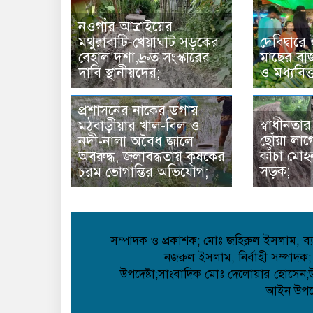
নওগাঁর আত্রাইয়ের
মথুরাবাটি-খেয়াঘাট সড়কের
দেবিদ্বারে
বেহাল দশা,দ্রুত সংস্কারের
মাছের বাজ
দাবি স্থানীয়দের;
ও মধ্যবিত
প্রশাসনের নাকের ডগায়
স্বাধীনতা
মঠবাড়ীয়ার খাল-বিল ও
ছোঁয়া লা
নদী-নালা অবৈধ জালে
কাঁচা মো
অবরুদ্ধ, জলাবদ্ধতায় কৃষকের
সড়ক;
চরম ভোগান্তির অভিযোগ;
সম্পাদক ও প্রকাশক; মোঃ জহিরুল ইসলাম, ব্যা
নজরুল ইসলাম, নির্বাহী সম্পাদক;
উপদেষ্টা;সাংবাদিক মোঃ দেলোয়ার হোসেন;উপদ
আইন উপদেষ