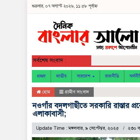
শুক্রবার, ০৭ অগাস্ট ২০২৬, ১১:৫৮ পূর্বাহ্ন
সর্বশেষ সংবাদ :
প্রচ্ছদ
জাতীয়
সারাদেশ
রাজনীতি
অর্থনী
হোম
গ্রামীণ সাংবাদ
নওগাঁর বদলগাছীতে সরকারি রাস্তার প্রব
এলাকাবাসী;
Update Time : মঙ্গলবার, ৯ সেপ্টেম্বর, ২০২৫
২৩০ ব