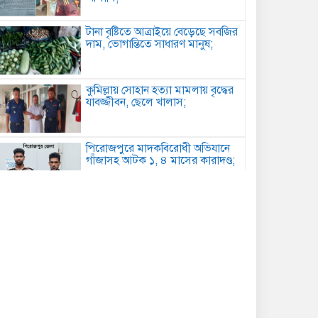
টানা বৃষ্টিতে আত্রাইয়ে বেড়েছে সবজির
দাম, ভোগান্তিতে সাধারণ মানুষ;
কুমিল্লায় সোহান হত্যা মামলায় বৃদ্ধের
যাবজ্জীবন, ছেলে খালাস;
পিরোজপুরে মাদকবিরোধী অভিযানে
গাঁজাসহ আটক ১, ৪ মাসের কারাদণ্ড;
কবিতা: আত্মমর্যাদা;
বৈরী আবহাওয়া উপেক্ষা করে
মাদারগঞ্জে বিএনপির আনন্দ ও বিজয়
মিছিল;