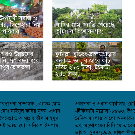
 ঊর্ধ্বমুখী সবজি ও
ার, দিশেহারা নিম্ন
পাখির গ্রাম’ খ্যাতি পেয়েছে
্ত পরিবার;
কুমিল্লার কিশোরনগর;
র পরও উন্নয়নের
কুমিল্লা: বুড়িচং-ব্রাহ্মণপাড়ায়
গেনি, ৭০ বছর ধরে
বন্যা আতঙ্ক, বাজারে কাঁচা
হনপুর-তালতলা
মরিচ ২৮০ টাকা, টমেটো
২৪০ টাকা;
বস্থাপনা সম্পাদক ; এ্যাডঃ মোঃ
প্রকাশনা ও প্রধান কার্যালয়: 
 মোঃ মাইনুল কবির মূঈন, প্রধান
-টিকিকাটা মাদ্রাসা-৮৫৬০, উপজ
েষ্টা;ড:আব্দূল্লাহ হীল মাহমুদ,
দৈনিক বাংলার আলো অনলাইন সংব
্টা;এ্যড: মোঃ মনিরুল ইসলাম,
তথ্য মন্ত্রণালয়ের বিধি মোতাব
অফিস:-১৪৪/১৩/৩, দক্ষিণ পীর