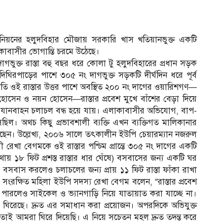
িয়নের হলুদবিহার মৌজায় সরকারি খাস খতিয়ানভুক্ত একটি
লাকাবাসীর ভোগান্তি চরমে উঠেছে।
দাগভুক্ত রাস্তা বহু বছর ধরে কোলা টু হলুদবিহারের প্রধান সড়ক
ঘিরপাড়ের পাশে ৩০৫ নং দাগভুক্ত সড়কটি দীর্ঘদিন ধরে পূর্ব
প্রতি ওই রাস্তার উত্তর পাশে অবস্থিত ২০০ নং দাগের ওয়ারিশগণ—
ল হোসেন ও নয়ন হোসেন—রাস্তার প্রবেশ মুখে বাঁশের বেড়া দিয়ে
্য যানবাহন চলাচল বন্ধ হয়ে যায়। এলাকাবাসীর অভিযোগ, বাপ-
ল। অথচ কিছু প্রভাবশালী ব্যক্তি এখন ব্যক্তিগত মালিকানার
েছেন। উল্লেখ্য, ২০০৬ সালে তৎকালীন ইউপি চেয়ারম্যান নজরুল
ী রেখা বেগমকে ওই রাস্তার পশ্চিম প্রান্তে ৩০৫ নং দাগের একটি
থায় ১৮ ফিট প্রশস্ত রাস্তার ধার ঘেঁষে) বসবাসের জন্য একটি ঘর
বসবাস করলেও চলাচলের জন্য প্রায় ১১ ফিট রাস্তা ফাঁকা রাখা
সংরক্ষিত মহিলা ইউপি সদস্য রেখা বেগম বলেন, “রাস্তার প্রবেশ
 পারলেও সাইকেল ও ভ্যানগাড়ি নিয়ে যাতায়াত করা যাচ্ছে না।
 ঘিরেছে। দ্রুত এর সমাধান করা প্রয়োজন। অপরদিকে অভিযুক্ত
 তাই আমরা ঘিরে দিয়েছি। এ নিয়ে সচেতন মহল দ্রুত তদন্ত করে