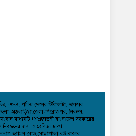
হোল্ডিং -৭৯৪, পশ্চিম সেনের টিকিকাটা, ডাকঘর
েলা -মঠবাড়িয়া,জেলা-পিরোজপুর, নিবন্ধন:
াদ মাধ্যমটি গণপ্রজাতন্ত্রী বাংলাদেশ সরকারের
েক নিবন্ধনের জন্য আবেদিত। ঢাকা
েরবাগ জামিল রোড,মোল্লাপাড়া বউ বাজার