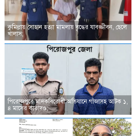
কুমিল্লায় সোহান হত্যা মামলায় বৃদ্ধের যাবজ্জীবন, ছেলে
খালাস;
পিরোজপুরে মাদকবিরোধী অভিযানে গাঁজাসহ আটক ১,
৪ মাসের কারাদণ্ড;