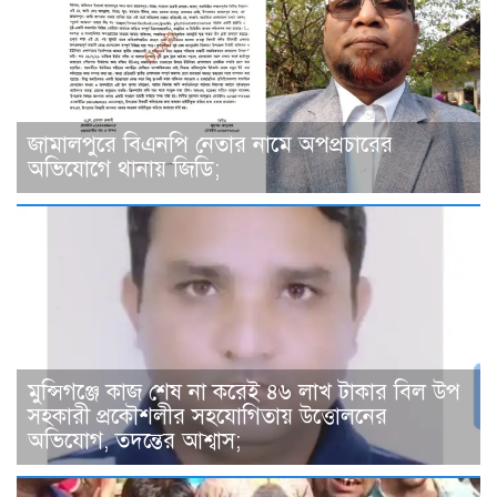
জামালপুরে বিএনপি নেতার নামে অপপ্রচারের
অভিযোগে থানায় জিডি;
মুন্সিগঞ্জে কাজ শেষ না করেই ৪৬ লাখ টাকার বিল উপ
সহকারী প্রকৌশলীর সহযোগিতায় উত্তোলনের
অভিযোগ, তদন্তের আশ্বাস;