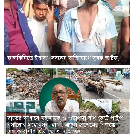
কালকিনিতে ইয়াবা সেবনের অভিযোগে যুবক আটক;
রাতের আঁধারে মহাসড়ক ও ওয়াপদা বাঁধ কেটে পাইপ
বসানোর মহোৎসব: হাজী আব্দুল হাশেমের বিরুদ্ধে
এলাকাবাসীর তীব্র ক্ষোভ ও আতঙ্ক;