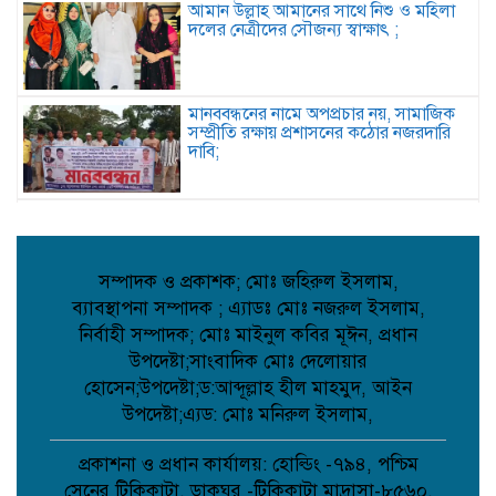
আমান উল্লাহ আমানের সাথে নিশু ও মহিলা
দলের নেত্রীদের সৌজন্য স্বাক্ষাৎ ;
মানববন্ধনের নামে অপপ্রচার নয়, সামাজিক
সম্প্রীতি রক্ষায় প্রশাসনের কঠোর নজরদারি
দাবি;
জননেতা শাহরিয়ার ইমন: জালালপুর
ইউনিয়নের মাটি ও মানুষের আস্থার প্রতীক;
সম্পাদক ও প্রকাশক; মোঃ জহিরুল ইসলাম,
ব্যাবস্থাপনা সম্পাদক ; এ্যাডঃ মোঃ নজরুল ইসলাম,
কবিতা: লেখক ছড়া ;
নির্বাহী সম্পাদক; মোঃ মাইনুল কবির মূঈন, প্রধান
উপদেষ্টা;সাংবাদিক মোঃ দেলোয়ার
হোসেন;উপদেষ্টা;ড:আব্দূল্লাহ হীল মাহমুদ, আইন
উপদেষ্টা;এ্যড: মোঃ মনিরুল ইসলাম,
বাগেরহাটে মারধর ও হত্যাচেষ্টার অভিযোগে
আদালতে মামলা, ৫ জন আসামি;
প্রকাশনা ও প্রধান কার্যালয়: হোল্ডিং -৭৯৪, পশ্চিম
সেনের টিকিকাটা, ডাকঘর -টিকিকাটা মাদ্রাসা-৮৫৬০,