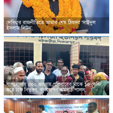
দেবিদ্বার রাজনীতিতে আমার শেষ ঠিকানা ‘সাইদুল
ইসলাম লিটন’;
সাপলেজায় ৫০০ অসহায় পরিবারের মাঝে ১০ কেজি
করে চাল বিতরণ, বৃক্ষরোপণ কর্মসূচি পালন;