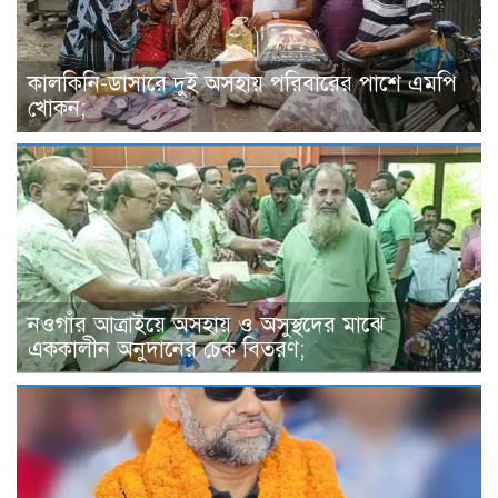
কালকিনি-ডাসারে দুই অসহায় পরিবারের পাশে এমপি
খোকন;
নওগাঁর আত্রাইয়ে অসহায় ও অসুস্থদের মাঝে
এককালীন অনুদানের চেক বিতরণ;