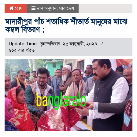
হোম
দান অনুদান
,
সারাদেশ
মাদারীপুর পাঁচ শতাধিক শীতার্ত মানুষের মাঝে
কম্বল বিতরণ ;
Update Time : বৃহস্পতিবার, ২৫ জানুয়ারী, ২০২৪
৬০২ বার পঠিত