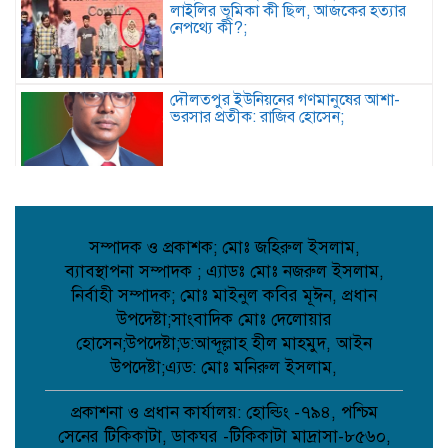
লাইলির ভূমিকা কী ছিল, আজকের হত্যার
নেপথ্যে কী?;
দৌলতপুর ইউনিয়নের গণমানুষের আশা-
ভরসার প্রতীক: রাজিব হোসেন;
দেবিদ্বারে ভাড়াটিয়ার হাতে বাড়ির মালিক খুন,
পলিথিনে মোড়ানো লাশের ৯ প্যাকেট উদ্ধার,
আটক ১;
সম্পাদক ও প্রকাশক; মোঃ জহিরুল ইসলাম,
ব্যাবস্থাপনা সম্পাদক ; এ্যাডঃ মোঃ নজরুল ইসলাম,
নওগাঁর আত্রাইয়ে পুলিশের অভিযানে ৫ জন
নির্বাহী সম্পাদক; মোঃ মাইনুল কবির মূঈন, প্রধান
গ্রেপ্তার;
উপদেষ্টা;সাংবাদিক মোঃ দেলোয়ার
হোসেন;উপদেষ্টা;ড:আব্দূল্লাহ হীল মাহমুদ, আইন
উপদেষ্টা;এ্যড: মোঃ মনিরুল ইসলাম,
কবিতা: চমকের পাঠ কৌশল ;
প্রকাশনা ও প্রধান কার্যালয়: হোল্ডিং -৭৯৪, পশ্চিম
সেনের টিকিকাটা, ডাকঘর -টিকিকাটা মাদ্রাসা-৮৫৬০,