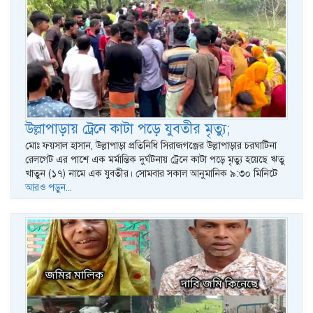
উল্লাপাড়ায় ট্রেনে কাটা পড়ে যুবতীর মৃত্যু;
মোঃ ফয়সাল হাসান, উল্লাপাড়া প্রতিনিধি‌ সিরাজগঞ্জের উল্লাপাড়ার চরঘাটিনা
রেলগেট এর পাশে এক মর্মান্তিক দুর্ঘটনায় ট্রেনে কাটা পড়ে মৃত্যু হয়েছে ঋতু
খাতুন (১৭) নামে এক যুবতীর। সোমবার সকাল আনুমানিক ৯:৩০ মিনিটে
আরও পড়ুন...