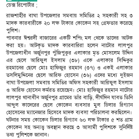
ডেক্স রি‌পোর্টার ;
রাজশাহীর বাঘা উপজেলার সমবায় সমিতির ২ সহকারী সহ ৩
মাদক কারবারীকে ২০ লক্ষ টাকার কোকেন সহ গ্রেফতার করেছে
পুলিশ।
পাবনার ঈশ্বরদী বাজারের একটি শপিং মল থেকে তাদের আটক
করা হয়। আটকৃত মাদক কারবারিরা হলেন নাটোর লালপুর
উপজেলাধীন অর্জুনপুর পুঁজিপুকুর এলাকার মৃত মোসলেম উদ্দিন
এর ছেলে আরিফুল ইসলাম (৩৮) একে এলাকার সিদ্দিকুর
রহমানের ছেলে মোঃ হাফিজুর রহমান (৩৭) ও একই এলাকার
তসলিমুদ্দিনের ছেলে আরিফ হোসেন (৩৬) এদের মধ্যে দুইজন
বাঘা উপজেলা সমবায় সমিতির অফিস সহকারী আরিফুল ইসলাম
ও আরিফ হোসেন কর্মরত রয়েছেন। মোঃ হাফিজুর রহমান নাটোর
লালপুর থানাধীন অর্জুনপুর গ্রামের তাঁর বাড়ি, দীর্ঘদিন যাবত তিনি
আব্দুল কাদেরের ছেলে কোকেন ব্যবসার মুল ডিলার রিগ্যান
হোসেনের ম্যানেজার হিসেবে মাদক ব্যবসা পরিচালনা করছিলেন।
ঘটনার সময় কোকেন ডিলার রিগ্যান ৬০ লক্ষ টাকার ৫ শত গ্রাম
কোকেন সহ অন্যত্ত্ব অবস্থান করছে ৩ আসামী পুলিশকে সুনির্দিষ্ট
তথ্য পুলিশকে জানান।