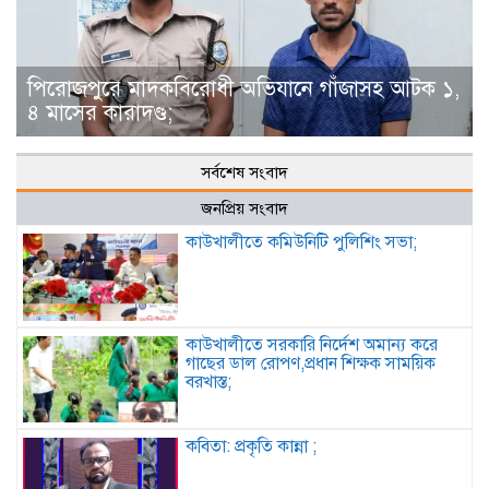
পিরোজপুরে মাদকবিরোধী অভিযানে গাঁজাসহ আটক ১,
৪ মাসের কারাদণ্ড;
সর্বশেষ সংবাদ
জনপ্রিয় সংবাদ
কাউখালীতে কমিউনিটি পুলিশিং সভা;
কাউখালীতে সরকারি নির্দেশ অমান্য করে
গাছের ডাল রোপণ,প্রধান শিক্ষক সাময়িক
বরখাস্ত;
কবিতা: প্রকৃতি কান্না ;