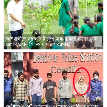
কাউখালীতে সরকারি নির্দেশ অমান্য করে গাছের ডাল
রোপণ,প্রধান শিক্ষক সাময়িক বরখাস্ত;
দেবীদ্বারের সেই আলোচিত হত্যাকাণ্ডে লাইলির ভূমিকা