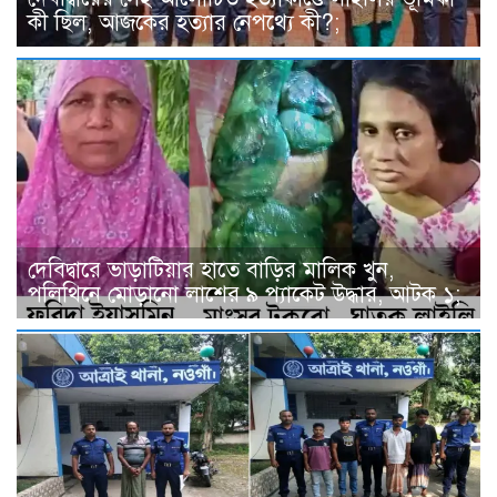
কী ছিল, আজকের হত্যার নেপথ্যে কী?;
দেবিদ্বারে ভাড়াটিয়ার হাতে বাড়ির মালিক খুন,
পলিথিনে মোড়ানো লাশের ৯ প্যাকেট উদ্ধার, আটক ১;