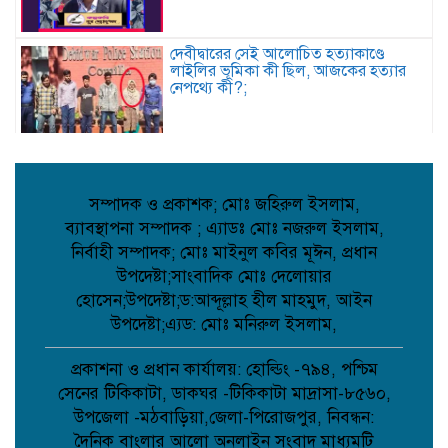
দেবীদ্বারের সেই আলোচিত হত্যাকাণ্ডে
লাইলির ভূমিকা কী ছিল, আজকের হত্যার
নেপথ্যে কী?;
দৌলতপুর ইউনিয়নের গণমানুষের আশা-
ভরসার প্রতীক: রাজিব হোসেন;
সম্পাদক ও প্রকাশক; মোঃ জহিরুল ইসলাম,
ব্যাবস্থাপনা সম্পাদক ; এ্যাডঃ মোঃ নজরুল ইসলাম,
নির্বাহী সম্পাদক; মোঃ মাইনুল কবির মূঈন, প্রধান
দেবিদ্বারে ভাড়াটিয়ার হাতে বাড়ির মালিক খুন,
পলিথিনে মোড়ানো লাশের ৯ প্যাকেট উদ্ধার,
উপদেষ্টা;সাংবাদিক মোঃ দেলোয়ার
আটক ১;
হোসেন;উপদেষ্টা;ড:আব্দূল্লাহ হীল মাহমুদ, আইন
উপদেষ্টা;এ্যড: মোঃ মনিরুল ইসলাম,
নওগাঁর আত্রাইয়ে পুলিশের অভিযানে ৫ জন
গ্রেপ্তার;
প্রকাশনা ও প্রধান কার্যালয়: হোল্ডিং -৭৯৪, পশ্চিম
সেনের টিকিকাটা, ডাকঘর -টিকিকাটা মাদ্রাসা-৮৫৬০,
উপজেলা -মঠবাড়িয়া,জেলা-পিরোজপুর, নিবন্ধন:
দৈনিক বাংলার আলো অনলাইন সংবাদ মাধ্যমটি
কবিতা: চমকের পাঠ কৌশল ;