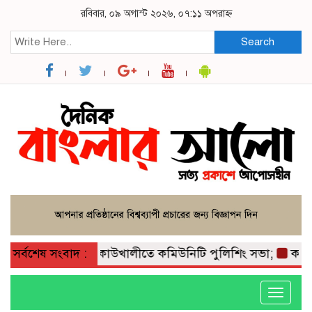
রবিবার, ০৯ অগাস্ট ২০২৬, ০৭:১১ অপরাহ্ন
Search
সর্বশেষ সংবাদ :
কাউখালীতে কমিউনিটি পুলিশিং সভা;
কাউখালীত
Toggle
navigati