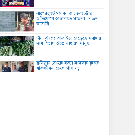
বাগেরহাটে মারধর ও হত্যাচেষ্টার
অভিযোগে আদালতে মামলা, ৫ জন
আসামি;
টানা বৃষ্টিতে আত্রাইয়ে বেড়েছে সবজির
দাম, ভোগান্তিতে সাধারণ মানুষ;
কুমিল্লায় সোহান হত্যা মামলায় বৃদ্ধের
যাবজ্জীবন, ছেলে খালাস;
পিরোজপুরে মাদকবিরোধী অভিযানে
গাঁজাসহ আটক ১, ৪ মাসের কারাদণ্ড;
কবিতা: আত্মমর্যাদা;