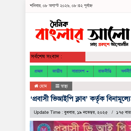
শনিবার, ০৮ অগাস্ট ২০২৬, ০৮:৩২ পূর্বাহ্ন
সর্বশেষ সংবাদ :
প্রচ্ছদ
জাতীয়
সারাদেশ
রাজনীতি
অর্থনী
হোম
স্বাস্থ্য
‘প্রবাসী ভিআইপি ক্লাব’ কর্তৃক বিনামূ
Update Time : বুধবার, ১৯ নভেম্বর, ২০২৫
১৭৫ বার