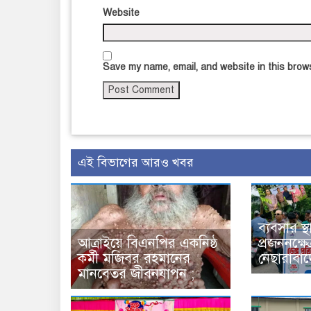
Website
Save my name, email, and website in this brows
এই বিভাগের আরও খবর
ব্যবসার স
আত্রাইয়ে বিএনপির একনিষ্ঠ
প্রজননক্ষেত
কর্মী মজিবর রহমানের
নেছারাবা
মানবেতর জীবনযাপন ;