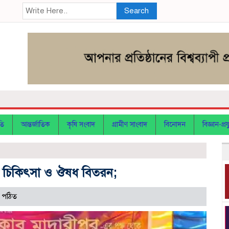
Search
তি
আন্তর্জাতিক
কৃষি সংবাদ
গ্রামীণ সাংবাদ
বিনোদন
বিজ্ঞান-প্রযু
ল্যে চিকিৎসা ও ঔষধ বিতরন;
 পঠিত