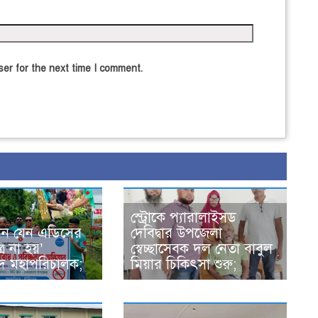
er for the next time I comment.
স্ট্রোকে প্যারালাইসড
্থান যেন এডিসের
দেবিদ্বার উপজেলা
্র না হয়’
স্বেচ্ছাসেবক দল নেতা বাবুল
দে মহাপরিচালক;
মিয়ার চিকিৎসা শুরু;