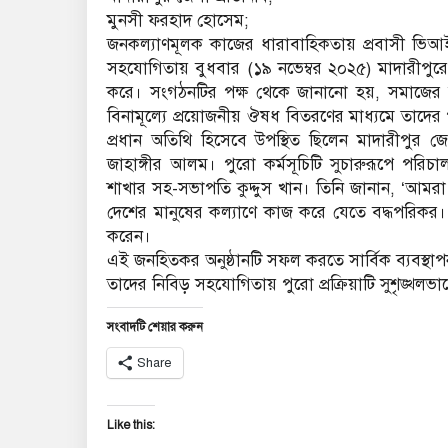
​মুনসী ফরহাদ হোসেম;
জনকল্যাণমূলক কাজের ধারাবাহিকতায় প্রবাসী ভিআইপি 
সহযোগিতায় বুধবার (১৯ নভেম্বর ২০২৫) মাদারীপুর
করে। সংগঠনটির পক্ষ থেকে জানানো হয়, সমাজের অসহা
বিনামূল্যে প্রয়োজনীয় ঔষধ বিতরণের মাধ্যমে তাদের প
প্রধান অতিথি হিসেবে উপস্থিত ছিলেন মাদারীপুর জ
জাহাঙ্গীর আলম। পুরো কর্মসূচিটি সুচারুরূপে পরি
শাখার সহ-সভাপতি কুদ্দুস খান। তিনি জানান, ‘আমরা 
দেশের মানুষের কল্যাণে কাজ করে যেতে বদ্ধপরিকর। 
করেন।
​এই জনহিতকর অনুষ্ঠানটি সফল করতে সার্বিক ব্যবস্থাপনা
তাদের নিবিড় সহযোগিতায় পুরো প্রক্রিয়াটি সুশৃঙ্খলভাব
সংবাদটি শেয়ার করুন
Share
Like this: