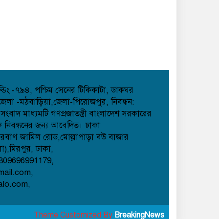
হোল্ডিং -৭৯৪, পশ্চিম সেনের টিকিকাটা, ডাকঘর
েলা -মঠবাড়িয়া,জেলা-পিরোজপুর, নিবন্ধন:
াদ মাধ্যমটি গণপ্রজাতন্ত্রী বাংলাদেশ সরকারের
েক নিবন্ধনের জন্য আবেদিত। ঢাকা
েরবাগ জামিল রোড,মোল্লাপাড়া বউ বাজার
লা),মিরপুর, ঢাকা,
809696991179,
mail.com,
alo.com,
Theme Customized By
BreakingNews