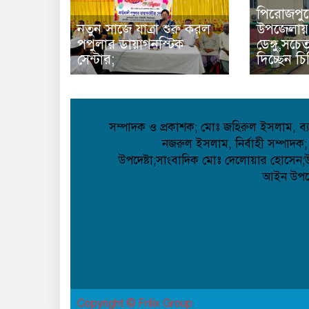
পিরোজপুর
নতুন সাজে যাত্রা শুরু করল
উপজেলায়
পপুলার ডায়াগনস্টিক
ডেঙ্গু,সচ
সেন্টার;
দিচ্ছেন চ
সম্পাদক ও প্রকাশক; মোঃ জহিরুল ইসলাম, ব্যা
নজরুল ইসলাম, নির্বাহী সম্পাদক;
উপদেষ্টা;সাংবাদিক মোঃ দেলোয়ার হোসেন;উপদ
আইন উপদেষ
Copyright © Frilix Group