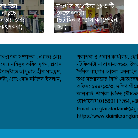
ের তিন
নওগাঁর আত্রাইয়ে ১৯৩ টি
 বাড়ছে
কেন্দ্রে জাতীয়
েতনতায় জোর
ভিটামিন”এ”প্লাস ক্যাম্পেইন
িকিৎসকরা;
শুরু;
বস্থাপনা সম্পাদক ; এ্যাডঃ মোঃ
প্রকাশনা ও প্রধান কার্যালয়: 
 মোঃ মাইনুল কবির মূঈন, প্রধান
-টিকিকাটা মাদ্রাসা-৮৫৬০, উপজ
েষ্টা;ড:আব্দূল্লাহ হীল মাহমুদ,
দৈনিক বাংলার আলো অনলাইন সংব
্টা;এ্যড: মোঃ মনিরুল ইসলাম,
তথ্য মন্ত্রণালয়ের বিধি মোতাব
অফিস:-১৪৪/১৩/৩, দক্ষিণ পীর
কালবার্ড, শাপলা বিল্ডিং (নীচত
যোগাযোগ;01569117764,+8
Email:banglaralodainik@g
https://www.dainikbanglar