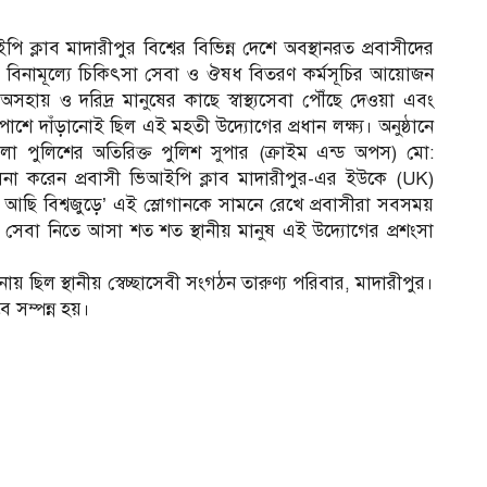
ক্লাব মাদারীপুর বিশ্বের বিভিন্ন দেশে অবস্থানরত প্রবাসীদের
ে বিনামূল্যে চিকিৎসা সেবা ও ঔষধ বিতরণ কর্মসূচির আয়োজন
য় ও দরিদ্র মানুষের কাছে স্বাস্থ্যসেবা পৌঁছে দেওয়া এবং
াশে দাঁড়ানোই ছিল এই মহতী উদ্যোগের প্রধান লক্ষ্য। অনুষ্ঠানে
েলা পুলিশের অতিরিক্ত পুলিশ সুপার (ক্রাইম এন্ড অপস) মো:
চালনা করেন প্রবাসী ভিআইপি ক্লাব মাদারীপুর-এর ইউকে (UK)
আছি বিশ্বজুড়ে’ এই স্লোগানকে সামনে রেখে প্রবাসীরা সবসময়
সেবা নিতে আসা শত শত স্থানীয় মানুষ এই উদ্যোগের প্রশংসা
য় ছিল স্থানীয় স্বেচ্ছাসেবী সংগঠন তারুণ্য পরিবার, মাদারীপুর।
ে সম্পন্ন হয়।