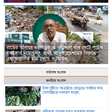
রাতের আঁধারে মহাসড়ক ও ওয়াপদা বাঁধ কেটে পাইপ
বসানোর মহোৎসব: হাজী আব্দুল হাশেমের বিরুদ্ধে
এলাকাবাসীর তীব্র ক্ষোভ ও আতঙ্ক;
সর্বশেষ সংবাদ
জনপ্রিয় সংবাদ
টানা বৃষ্টিতে আত্রাইয়ে বেড়েছে সবজির দাম,
ভোগান্তিতে সাধারণ মানুষ;
কুমিল্লায় সোহান হত্যা মামলায় বৃদ্ধের