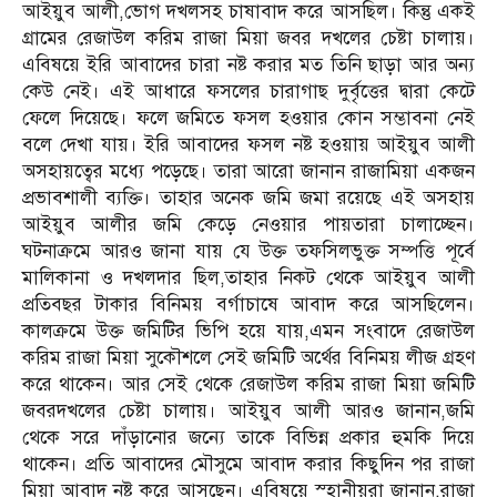
আইয়ুব আলী,ভোগ দখলসহ চাষাবাদ করে আসছিল। কিন্তু একই
গ্রামের রেজাউল করিম রাজা মিয়া জবর দখলের চেষ্টা চালায়।
এবিষয়ে ইরি আবাদের চারা নষ্ট করার মত তিনি ছাড়া আর অন্য
কেউ নেই। এই আধারে ফসলের চারাগাছ দুর্বৃত্তের দ্বারা কেটে
ফেলে দিয়েছে। ফলে জমিতে ফসল হওয়ার কোন সম্ভাবনা নেই
বলে দেখা যায়। ইরি আবাদের ফসল নষ্ট হওয়ায় আইয়ুব আলী
অসহায়ত্বের মধ্যে পড়েছে। তারা আরো জানান রাজামিয়া একজন
প্রভাবশালী ব্যক্তি। তাহার অনেক জমি জমা রয়েছে এই অসহায়
আইয়ুব আলীর জমি কেড়ে নেওয়ার পায়তারা চালাচ্ছেন।
ঘটনাক্রমে আরও জানা যায় যে উক্ত তফসিলভুক্ত সম্পত্তি পূর্বে
মালিকানা ও দখলদার ছিল,তাহার নিকট থেকে আইয়ুব আলী
প্রতিবছর টাকার বিনিময় বর্গাচাষে আবাদ করে আসছিলেন।
কালক্রমে উক্ত জমিটির ভিপি হয়ে যায়,এমন সংবাদে রেজাউল
করিম রাজা মিয়া সুকৌশলে সেই জমিটি অর্থের বিনিময় লীজ গ্রহণ
করে থাকেন। আর সেই থেকে রেজাউল করিম রাজা মিয়া জমিটি
জবরদখলের চেষ্টা চালায়। আইয়ুব আলী আরও জানান,জমি
থেকে সরে দাঁড়ানোর জন্যে তাকে বিভিন্ন প্রকার হুমকি দিয়ে
থাকেন। প্রতি আবাদের মৌসুমে আবাদ করার কিছুদিন পর রাজা
মিয়া আবাদ নষ্ট করে আসছেন। এবিষয়ে স্হানীয়রা জানান,রাজা