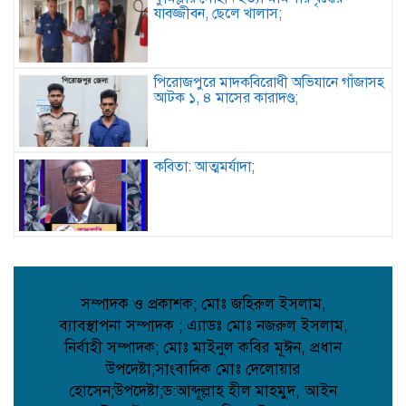
যাবজ্জীবন, ছেলে খালাস;
পিরোজপুরে মাদকবিরোধী অভিযানে গাঁজাসহ
আটক ১, ৪ মাসের কারাদণ্ড;
কবিতা: আত্মমর্যাদা;
বৈরী আবহাওয়া উপেক্ষা করে মাদারগঞ্জে
বিএনপির আনন্দ ও বিজয় মিছিল;
সম্পাদক ও প্রকাশক; মোঃ জহিরুল ইসলাম,
ব্যাবস্থাপনা সম্পাদক ; এ্যাডঃ মোঃ নজরুল ইসলাম,
আত্রাইয়ে বান্দাইখাড়া টেকনিক্যাল অ্যান্ড
নির্বাহী সম্পাদক; মোঃ মাইনুল কবির মূঈন, প্রধান
বিএম কলেজে জুলাই গণঅভ্যুত্থান দিবস
পালিত;
উপদেষ্টা;সাংবাদিক মোঃ দেলোয়ার
হোসেন;উপদেষ্টা;ড:আব্দূল্লাহ হীল মাহমুদ, আইন