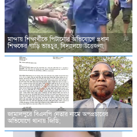
মান্দায় শিক্ষার্থীকে পিটানোর অভিযোগে প্রধান
শিক্ষকের গাড়ি ভাঙচুর, বিদ্যালয়ে উত্তেজনা;
জামালপুরে বিএনপি নেতার নামে অপপ্রচারের
অভিযোগে থানায় জিডি;