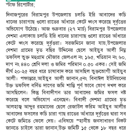
স্টাফ রি‌পোর্টার;
দিনাজপুরের বিরামপুর উপজেলায় চলতি ইরি আবাদের কচি
ধানের চারাগাছ গুলো রাতের আঁধারে কেটে ধ্বংস করেছে দূর্বৃত্তের
অভিযোগ উঠেছে। আজ শুক্রবার (২৭ মার্চ) বিরামপুর উপজেলার
দেশমা এলাকায় চলতি ইরি ধানের চারাগাছ গুলো রাতের আঁধারে
কেটে ধ্বংস করেছে দূর্বৃত্তরা। সরজমিনে জানা যায়,উপজেলার
দেশমা গ্রামের মৃত বছির উদ্দিনের ছেলে আইয়ুব আলী নিম্ন
তফসিল ভুক্ত মহুগ্রাম মৌজার জেলএল নং ১৬৫, খতিয়ান নং ৬০,
দাগ নং ৪৪০ শ্রেণি দলা ও জমির পরিমান ০.৫০ একর। সেই জমি
দীর্ঘ ২০-২৫ বছর ধরে চাষাবাদ করে আসছিল ভুক্তভোগী আইয়ুব
আলী। পক্ষান্তরে,আইয়ুব আলী জানান,৫নং বিনাঈল ইউনিয়নের
উক্ত তফসিল বর্নিত দাগের জমি শান্তি পূর্ণ ভাবে ভোগ দখল করে
আসছিলেন। কিন্তু বিবাদীগন তার আবাদের জমির ফসল নষ্ট
করেছে বলে অভিযোগ এনেছেন। বিবাদী দেশমা গ্রামের মৃত
আলহাজ্ব আব্দুর রহমানের ছেলে রেজাউল করিম আইয়ুব আলীর
আবাদের ফসলের কচি চারা গাছ রাতের আঁধারে দূর্বৃত্তের দ্বারা সব
কেটে জমিতে ফেলে দেয়। এবিষয়ে স্হানীয় জনসাধারণ নিকট
জানতে চাইলে তারা জানান,উক্ত জমিটি ১৫ থেকে ১৮ বছর ধরে