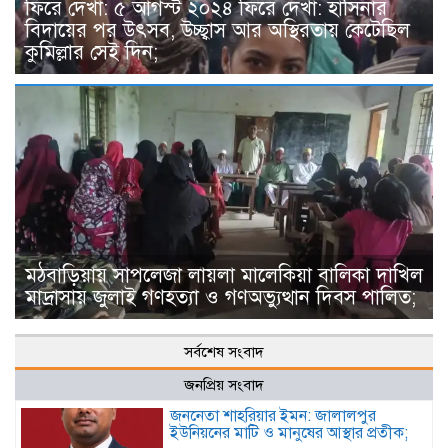
ফিরে দেখা: ৫ আগস্ট ২০২৪ ফিরে দেখা: হাসিনার
বিদায়ের পর উৎসব, উচ্ছ্বাস আর অস্থিরতায় কেটেছিল
কুমিল্লার সেই দিন;
মঠবাড়িয়ায় সাপলেজা লায়লা মালেকিয়া বালিকা দাখিল
মাদ্রাসায় জুলাই গণহত্যা ও গণঅভ্যুত্থান দিবস পালিত;
সর্বশেষ সংবাদ
জনপ্রিয় সংবাদ
জননেতা শাহরিয়ার ইমন: জালালপুর
ইউনিয়নের মাটি ও মানুষের আস্থার প্রতীক;