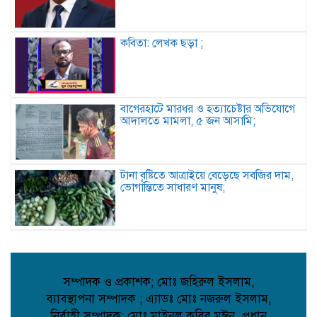
কবিতা: লেখক ছড়া ;
বাগেরহাটে মারধর ও হত্যাচেষ্টার অভিযোগে
আদালতে মামলা, ৫ জন আসামি;
টানা বৃষ্টিতে আত্রাইয়ে বেড়েছে সবজির দাম,
ভোগান্তিতে সাধারণ মানুষ;
কুমিল্লায় সোহান হত্যা মামলায় বৃদ্ধের
যাবজ্জীবন, ছেলে খালাস;
সম্পাদক ও প্রকাশক; মোঃ জহিরুল ইসলাম,
ব্যাবস্থাপনা সম্পাদক ; এ্যাডঃ মোঃ নজরুল ইসলাম,
পিরোজপুরে মাদকবিরোধী অভিযানে গাঁজাসহ
নির্বাহী সম্পাদক; মোঃ মাইনুল কবির মূঈন, প্রধান