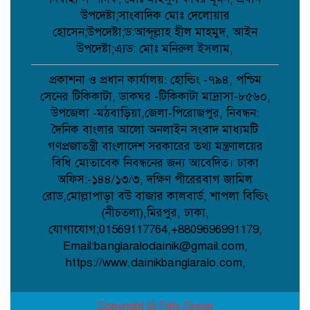
আটক ১, ৪ মাসের কারাদণ্ড;
উপদেষ্টা;সাংবাদিক মোঃ দেলোয়ার
হোসেন;উপদেষ্টা;ড:আব্দূল্লাহ হীল মাহমুদ, আইন
উপদেষ্টা;এ্যড: মোঃ মনিরুল ইসলাম,
কবিতা: আত্মমর্যাদা;
প্রকাশনা ও প্রধান কার্যালয়: হোল্ডিং -৭৯৪, পশ্চিম
সেনের টিকিকাটা, ডাকঘর -টিকিকাটা মাদ্রাসা-৮৫৬০,
উপজেলা -মঠবাড়িয়া,জেলা-পিরোজপুর, নিবন্ধন:
বৈরী আবহাওয়া উপেক্ষা করে মাদারগঞ্জে
দৈনিক বাংলার আলো অনলাইন সংবাদ মাধ্যমটি
বিএনপির আনন্দ ও বিজয় মিছিল;
গণপ্রজাতন্ত্রী বাংলাদেশ সরকারের তথ্য মন্ত্রণালয়ের
বিধি মোতাবেক নিবন্ধনের জন্য আবেদিত। ঢাকা
অফিস:-১৪৪/১৩/৩, দক্ষিণ পীরেরবাগ জামিল
আত্রাইয়ে বান্দাইখাড়া টেকনিক্যাল অ্যান্ড
বিএম কলেজে জুলাই গণঅভ্যুত্থান দিবস
রোড,মোল্লাপাড়া বউ বাজার কালবার্ড, শাপলা বিল্ডিং
পালিত;
(নীচতলা),মিরপুর, ঢাকা,
যোগাযোগ;01569117764,+8809696991179,
Email:banglaralodainik@gmail.com,
পোরশায় শহিদ পরিবার ও জুলাই যোদ্ধাদের
সংবর্ধনা;
https://www.dainikbanglaralo.com,
Copyright © Frilix Group