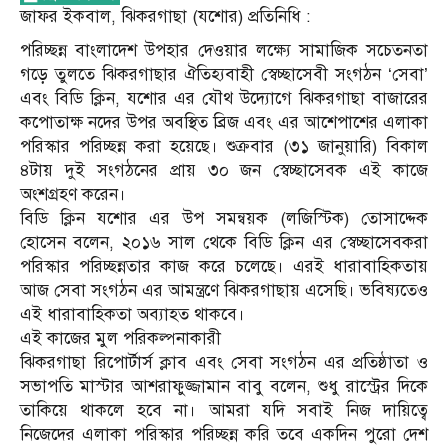
জাফর ইকবাল, ঝিকরগাছা (যশোর) প্রতিনিধি :
পরিচ্ছন্ন বাংলাদেশ উপহার দেওয়ার লক্ষ্যে সামাজিক সচেতনতা
গড়ে তুলতে ঝিকরগাছার ঐতিহ্যবাহী স্বেচ্ছাসেবী সংগঠন ‘সেবা’
এবং বিডি ক্লিন, যশোর এর যৌথ উদ্যোগে ঝিকরগাছা বাজারের
কপোতাক্ষ নদের উপর অবস্থিত ব্রিজ এবং এর আশেপাশের এলাকা
পরিস্কার পরিচ্ছন্ন করা হয়েছে। শুক্রবার (৩১ জানুয়ারি) বিকাল
৪টায় দুই সংগঠনের প্রায় ৩০ জন স্বেচ্ছাসেবক এই কাজে
অংশগ্রহণ করেন।
বিডি ক্লিন যশোর এর উপ সমন্বয়ক (লজিস্টিক) তোসাদ্দেক
হোসেন বলেন, ২০১৬ সাল থেকে বিডি ক্লিন এর স্বেচ্ছাসেবকরা
পরিস্কার পরিচ্ছন্নতার কাজ করে চলেছে। এরই ধারাবাহিকতায়
আজ সেবা সংগঠন এর আমন্ত্রণে ঝিকরগাছায় এসেছি। ভবিষ্যতেও
এই ধারাবাহিকতা অব্যাহত থাকবে।
এই কাজের মুল পরিকল্পনাকারী
ঝিকরগাছা রিপোর্টার্স ক্লাব এবং সেবা সংগঠন এর প্রতিষ্ঠাতা ও
সভাপতি মাস্টার আশরাফুজ্জামান বাবু বলেন, শুধু রাস্ট্রের দিকে
তাকিয়ে থাকলে হবে না। আমরা যদি সবাই নিজ দায়িত্বে
নিজেদের এলাকা পরিস্কার পরিচ্ছন্ন করি তবে একদিন পুরো দেশ