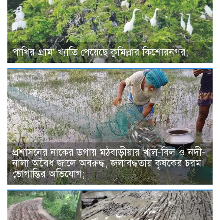
পাখির গ্রাম’ খ্যাতি পেয়েছে কুমিল্লার কিশোরনগর;
প্রশাসনের নাকের ডগায় মঠবাড়ীয়ার খাল-বিল ও নদী-
নালা অবৈধ জালে অবরুদ্ধ, জলাবদ্ধতায় কৃষকের চরম
ভোগান্তির অভিযোগ;