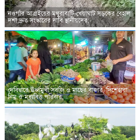
নওগাঁর আত্রাইয়ের মথুরাবাটি-খেয়াঘাট সড়কের বেহাল
দশা,দ্রুত সংস্কারের দাবি স্থানীয়দের;
দেবিদ্বারে ঊর্ধ্বমুখী সবজি ও মাছের বাজার, দিশেহারা
নিম্ন ও মধ্যবিত্ত পরিবার;