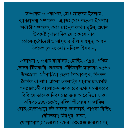
সম্প্রীতি রক্ষায় প্রশাসনের কঠোর নজরদারি
দাবি;
সম্পাদক ও প্রকাশক; মোঃ জহিরুল ইসলাম,
ব্যাবস্থাপনা সম্পাদক ; এ্যাডঃ মোঃ নজরুল ইসলাম,
জননেতা শাহরিয়ার ইমন: জালালপুর
নির্বাহী সম্পাদক; মোঃ মাইনুল কবির মূঈন, প্রধান
ইউনিয়নের মাটি ও মানুষের আস্থার প্রতীক;
উপদেষ্টা;সাংবাদিক মোঃ দেলোয়ার
হোসেন;উপদেষ্টা;ড:আব্দূল্লাহ হীল মাহমুদ, আইন
উপদেষ্টা;এ্যড: মোঃ মনিরুল ইসলাম,
কবিতা: লেখক ছড়া ;
প্রকাশনা ও প্রধান কার্যালয়: হোল্ডিং -৭৯৪, পশ্চিম
সেনের টিকিকাটা, ডাকঘর -টিকিকাটা মাদ্রাসা-৮৫৬০,
উপজেলা -মঠবাড়িয়া,জেলা-পিরোজপুর, নিবন্ধন:
বাগেরহাটে মারধর ও হত্যাচেষ্টার অভিযোগে
দৈনিক বাংলার আলো অনলাইন সংবাদ মাধ্যমটি
আদালতে মামলা, ৫ জন আসামি;
গণপ্রজাতন্ত্রী বাংলাদেশ সরকারের তথ্য মন্ত্রণালয়ের
বিধি মোতাবেক নিবন্ধনের জন্য আবেদিত। ঢাকা
অফিস:-১৪৪/১৩/৩, দক্ষিণ পীরেরবাগ জামিল
টানা বৃষ্টিতে আত্রাইয়ে বেড়েছে সবজির দাম,
ভোগান্তিতে সাধারণ মানুষ;
রোড,মোল্লাপাড়া বউ বাজার কালবার্ড, শাপলা বিল্ডিং
(নীচতলা),মিরপুর, ঢাকা,
যোগাযোগ;01569117764,+8809696991179,