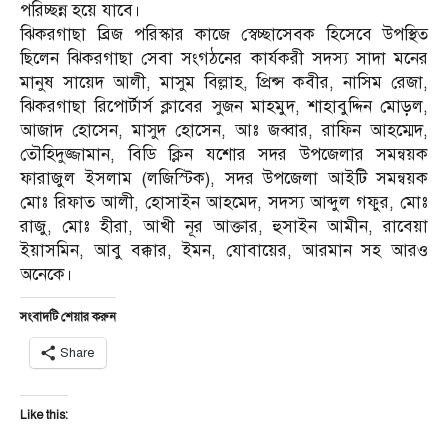
পরিচ্ছন্ন হয়ে যাবে।
ঝিকরগাছা ব্রিজ পরিস্কার কাজে স্বেচ্ছাসেবক হিসেবে উপস্থিত
ছিলেন ঝিকরগাছা সেবা সংগঠনের কার্যকরী সদস্য সাদা মনের
মানুষ সায়েদ আলী, মাসুম বিল্লাহ, প্রিন্স কবীর, নাসিম রেজা,
ঝিকরগাছা রিপোর্টার্স ক্লাবের সুজন মাহমুদ, শাহাবুদ্দিন মোড়ল,
আজাদ হোসেন, মাসুদ হোসেন, আঃ জব্বার, রাফিন আহম্মেদ,
তৌহিদুজ্জামান, বিডি ক্লিন যশোর সদর উপজেলার সমন্বয়ক
ফারাজুল ইসলাম (লজিস্টিক), সদর উপজেলা আইটি সমন্বয়ক
মোঃ রিফাত আলী, হোসাইন আহমেদ, সদস্য আব্দুল গফুর, মোঃ
রাজু, মোঃ হীরা, আখী নূর আক্তার, হুসাইন আমীন, রাবেয়া
ইয়াসমিন, আবু বক্কার, ইমন, যোবায়ের, আরমান সহ আরও
অনেকে।
সংবাদটি শেয়ার করুন
Share
Like this: