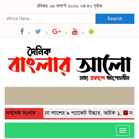
রবিবার, ০৯ অগাস্ট ২০২৬, ০৩:৪০ পূর্বাহ্ন
Search
ন, পলিথিনে মোড়ানো লাশের ৯ প্যাকেট উদ্ধার, আটক ১;
সর্বশেষ সংবাদ :
নওগাঁর আ
Toggle
navigati