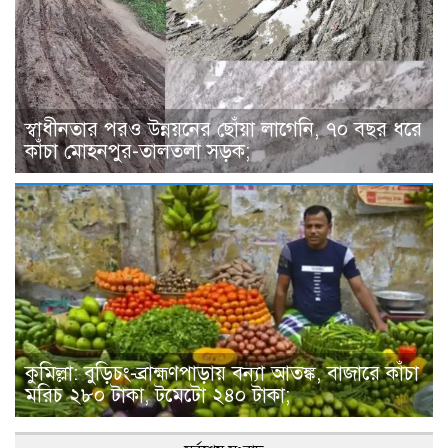
স্বাধীনতার পরও উন্নয়নের ছোঁয়া লাগেনি, ৭০ বছর ধরে
কাঁচা মোহনপুর-তালতলা সড়ক;
কুমিল্লা: বুড়িচং-ব্রাহ্মণপাড়ায় বন্যা আতঙ্ক, বাজারে কাঁচা
মরিচ ২৮০ টাকা, টমেটো ২৪০ টাকা;