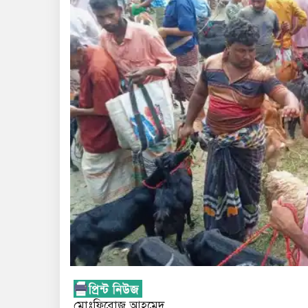
মোঃফিরোজ আহমেদ