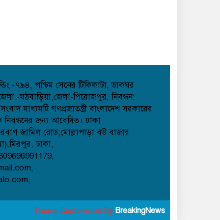
হোল্ডিং -৭৯৪, পশ্চিম সেনের টিকিকাটা, ডাকঘর
েলা -মঠবাড়িয়া,জেলা-পিরোজপুর, নিবন্ধন:
াদ মাধ্যমটি গণপ্রজাতন্ত্রী বাংলাদেশ সরকারের
েক নিবন্ধনের জন্য আবেদিত। ঢাকা
েরবাগ জামিল রোড,মোল্লাপাড়া বউ বাজার
লা),মিরপুর, ঢাকা,
809696991179,
mail.com,
alo.com,
Theme Customized By
BreakingNews