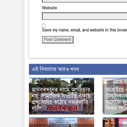
Website
Save my name, email, and website in this brows
এই বিভাগের আরও খবর
মানববন্ধনের নামে অপপ্রচার
আত্রাইয়ে 
নয়, সামাজিক সম্প্রীতি রক্ষায়
টেকনিক্যা
প্রশাসনের কঠোর নজরদারি
কলেজে জুল
দাবি;
দিবস পাল