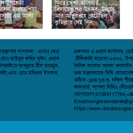
ুন উপদেষ্টা
ফিরে দেখা: হাসিনার
লেন মালয়েশিয়া
বিদায়ের পর উৎসব, উচ্ছ্বাস
্যবসায়ী এম আলী
আর অস্থিরতায় কেটেছিল
কুমিল্লার সেই দিন;
বস্থাপনা সম্পাদক ; এ্যাডঃ মোঃ
প্রকাশনা ও প্রধান কার্যালয়: 
 মোঃ মাইনুল কবির মূঈন, প্রধান
-টিকিকাটা মাদ্রাসা-৮৫৬০, উপজ
েষ্টা;ড:আব্দূল্লাহ হীল মাহমুদ,
দৈনিক বাংলার আলো অনলাইন সংব
্টা;এ্যড: মোঃ মনিরুল ইসলাম,
তথ্য মন্ত্রণালয়ের বিধি মোতাব
অফিস:-১৪৪/১৩/৩, দক্ষিণ পীর
কালবার্ড, শাপলা বিল্ডিং (নীচত
যোগাযোগ;01569117764,+8
Email:banglaralodainik@g
https://www.dainikbanglar