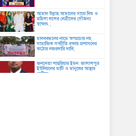
আমান উল্লাহ আমানের সাথে নিশু ও
মহিলা দলের নেত্রীদের সৌজন্য
স্বাক্ষাৎ ;
মানববন্ধনের নামে অপপ্রচার নয়,
সামাজিক সম্প্রীতি রক্ষায় প্রশাসনের
কঠোর নজরদারি দাবি;
জননেতা শাহরিয়ার ইমন: জালালপুর
ইউনিয়নের মাটি ও মানুষের আস্থার
প্রতীক;
কবিতা: লেখক ছড়া ;
বাগেরহাটে মারধর ও হত্যাচেষ্টার
অভিযোগে আদালতে মামলা, ৫ জন
আসামি;