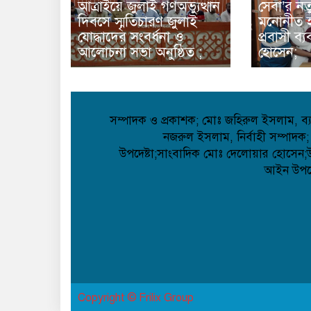
আত্রাইয়ে জুলাই গণঅভ্যুত্থান
সেবা’র নত
দিবসে স্মৃতিচারণ জুলাই
মনোনীত হ
যোদ্ধাদের সংবর্ধনা ও
প্রবাসী ব
আলোচনা সভা অনুষ্ঠিত ;
হোসেন;
সম্পাদক ও প্রকাশক; মোঃ জহিরুল ইসলাম, ব্যা
নজরুল ইসলাম, নির্বাহী সম্পাদক;
উপদেষ্টা;সাংবাদিক মোঃ দেলোয়ার হোসেন;উপদ
আইন উপদেষ
Copyright © Frilix Group