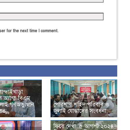
er for the next time I comment.
বান্দাইখাড়া
ল অ্যান্ড বিএম
াই গণঅভ্যুত্থান
পোরশায় শহিদ পরিবার ও
িত;
জুলাই যোদ্ধাদের সংবর্ধনা;
ফিরে দেখা: ৫ আগস্ট ২০২৪