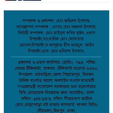
কবিতা: লেখক ছড়া ;
সম্পাদক ও প্রকাশক; মোঃ জহিরুল ইসলাম,
ব্যাবস্থাপনা সম্পাদক ; এ্যাডঃ মোঃ নজরুল ইসলাম,
বাগেরহাটে মারধর ও হত্যাচেষ্টার অভিযোগে
নির্বাহী সম্পাদক; মোঃ মাইনুল কবির মূঈন, প্রধান
আদালতে মামলা, ৫ জন আসামি;
উপদেষ্টা;সাংবাদিক মোঃ দেলোয়ার
হোসেন;উপদেষ্টা;ড:আব্দূল্লাহ হীল মাহমুদ, আইন
উপদেষ্টা;এ্যড: মোঃ মনিরুল ইসলাম,
টানা বৃষ্টিতে আত্রাইয়ে বেড়েছে সবজির দাম,
ভোগান্তিতে সাধারণ মানুষ;
প্রকাশনা ও প্রধান কার্যালয়: হোল্ডিং -৭৯৪, পশ্চিম
সেনের টিকিকাটা, ডাকঘর -টিকিকাটা মাদ্রাসা-৮৫৬০,
উপজেলা -মঠবাড়িয়া,জেলা-পিরোজপুর, নিবন্ধন:
কুমিল্লায় সোহান হত্যা মামলায় বৃদ্ধের
দৈনিক বাংলার আলো অনলাইন সংবাদ মাধ্যমটি
যাবজ্জীবন, ছেলে খালাস;
গণপ্রজাতন্ত্রী বাংলাদেশ সরকারের তথ্য মন্ত্রণালয়ের
বিধি মোতাবেক নিবন্ধনের জন্য আবেদিত। ঢাকা
অফিস:-১৪৪/১৩/৩, দক্ষিণ পীরেরবাগ জামিল
পিরোজপুরে মাদকবিরোধী অভিযানে গাঁজাসহ
আটক ১, ৪ মাসের কারাদণ্ড;
রোড,মোল্লাপাড়া বউ বাজার কালবার্ড, শাপলা বিল্ডিং
(নীচতলা),মিরপুর, ঢাকা,