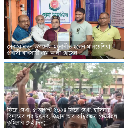
সেবা’র নতুন উপদেষ্টা মনোনীত হলেন মালয়েশিয়া
প্রবাসী ব্যবসায়ী এম আলী হোসেন;
ফিরে দেখা: ৫ আগস্ট ২০২৪ ফিরে দেখা: হাসিনার
বিদায়ের পর উৎসব, উচ্ছ্বাস আর অস্থিরতায় কেটেছিল
কুমিল্লার সেই দিন;