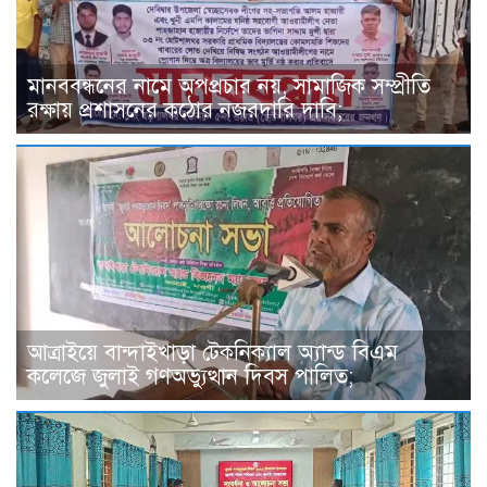
মানববন্ধনের নামে অপপ্রচার নয়, সামাজিক সম্প্রীতি
রক্ষায় প্রশাসনের কঠোর নজরদারি দাবি;
আত্রাইয়ে বান্দাইখাড়া টেকনিক্যাল অ্যান্ড বিএম
কলেজে জুলাই গণঅভ্যুত্থান দিবস পালিত;