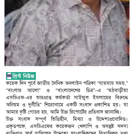
কয়েক দিন পূর্বে জাতীয় দৈনিক অনলাইন পত্রিকা “যায়যায় সময়,”
“বাংলার আলো” ও “বাংলাদেশের চিত্র”–এ “মঠবাড়ীয়া
এসডিএফ-এর ভারপ্রাপ্ত কর্মকর্তা সাইফুল ইসলামের বিরুদ্ধে
অনিয়ম ও দুর্নীতি” শিরোনামে একটি সংবাদ প্রকাশিত হয়। যা
আমার দৃষ্টি গোচর হয়, আমি উক্ত রিপোর্টের প্রতিবাদ জানাচ্ছি।
উক্ত সংবাদ সম্পূর্ণ ভিত্তিহীন, মিথ্যা ও উদ্দেশ্যপ্রণোদিত।
প্রকৃতপক্ষে, এসডিএফের কয়েকজন খেলাপি ও অসন্তুষ্ট সদস্য
ব্যক্তিগত স্বার্থ হাসিলের উদ্দেশ্যে সাংবাদিকদের বিভ্রান্তিকর তথ্য