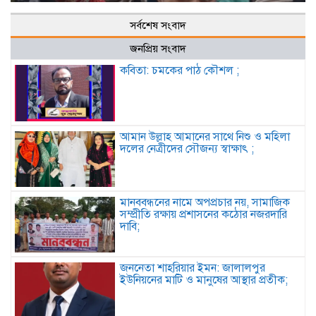
সর্বশেষ সংবাদ
জনপ্রিয় সংবাদ
কবিতা: চমকের পাঠ কৌশল ;
আমান উল্লাহ আমানের সাথে নিশু ও মহিলা
দলের নেত্রীদের সৌজন্য স্বাক্ষাৎ ;
মানববন্ধনের নামে অপপ্রচার নয়, সামাজিক
সম্প্রীতি রক্ষায় প্রশাসনের কঠোর নজরদারি
দাবি;
জননেতা শাহরিয়ার ইমন: জালালপুর
ইউনিয়নের মাটি ও মানুষের আস্থার প্রতীক;