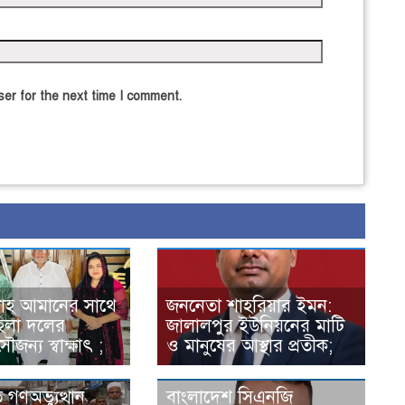
er for the next time I comment.
লাহ আমানের সাথে
জননেতা শাহরিয়ার ইমন:
হিলা দলের
জালালপুর ইউনিয়নের মাটি
ৌজন্য স্বাক্ষাৎ ;
ও মানুষের আস্থার প্রতীক;
 গণঅভ্যুত্থান
বাংলাদেশ সিএনজি