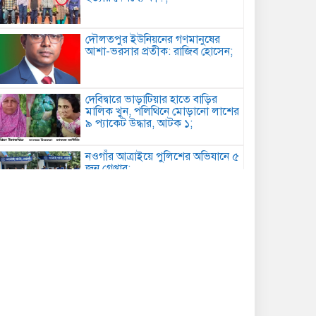
দৌলতপুর ইউনিয়নের গণমানুষের
আশা-ভরসার প্রতীক: রাজিব হোসেন;
দেবিদ্বারে ভাড়াটিয়ার হাতে বাড়ির
মালিক খুন, পলিথিনে মোড়ানো লাশের
৯ প্যাকেট উদ্ধার, আটক ১;
নওগাঁর আত্রাইয়ে পুলিশের অভিযানে ৫
জন গ্রেপ্তার;
কবিতা: চমকের পাঠ কৌশল ;
আমান উল্লাহ আমানের সাথে নিশু ও
মহিলা দলের নেত্রীদের সৌজন্য
স্বাক্ষাৎ ;