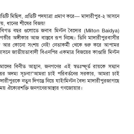
তিটি মিছিল, প্রতিটি পদযাত্রা প্রমাণ করে— মাদারীপুর-২ আসনে
জয়, ধানের শীষের বিজয়!
ে, বিগত বছর গুলোতে জনাব মিল্টন বৈদ্যের (Milton Baidya)
 গভীর অঙ্গীকার আজ বাস্তবে রূপ নিচ্ছে। তিনি মাদারীপুরবাসীর
জ আর কোনো সংশয় নেই! নেতাকর্মী থেকে শুরু করে আপামর
 জাতীয়তাবাদী বিএনপির একমাত্র বিজয়ের কাণ্ডারি মিল্টন
আমাদের বিনীত আহ্বান, জনগণের এই স্বতঃস্ফূর্ত রায়কে সম্মান
িজয়ের অদম্য সূচনা!”আমরা চাই পরিবর্তনের সরকার, আমরা চাই
ীপুরকে নতুন দিগন্তে নিয়ে যাই!​মিল্টন বৈদ্য মাদারীপুরজাগছে
ময় ঐক্যেরশক্তি জনগণেরআস্থার গণজোয়ার।