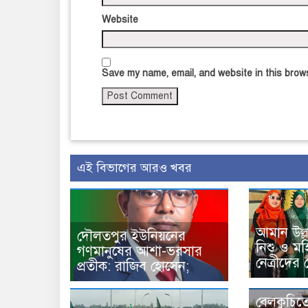
Website
Save my name, email, and website in this brows
এই বিভাগের আরও খবর
আমান উল্
দৌলতপুর ইউনিয়নের
নিশু ও ম
গণমানুষের আশা-ভরসার
নেত্রীদের স
প্রতীক: রাজিব হোসেন;
বেলকুচিতে