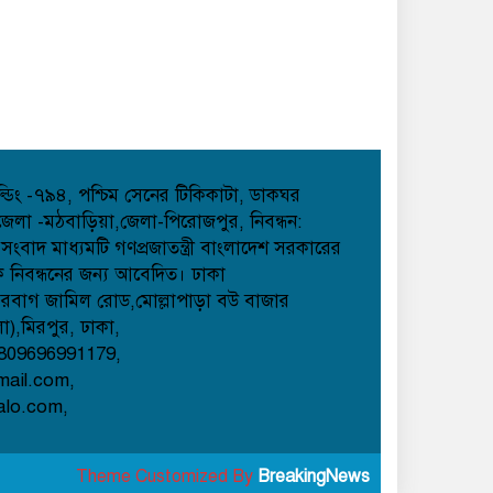
হোল্ডিং -৭৯৪, পশ্চিম সেনের টিকিকাটা, ডাকঘর
েলা -মঠবাড়িয়া,জেলা-পিরোজপুর, নিবন্ধন:
াদ মাধ্যমটি গণপ্রজাতন্ত্রী বাংলাদেশ সরকারের
েক নিবন্ধনের জন্য আবেদিত। ঢাকা
েরবাগ জামিল রোড,মোল্লাপাড়া বউ বাজার
লা),মিরপুর, ঢাকা,
809696991179,
mail.com,
alo.com,
Theme Customized By
BreakingNews