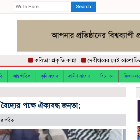
Search
কবিতা: প্রকৃতি কান্না ;
দেবীদ্বারের সেই আলোচিত হত্য
তি
আন্তর্জাতিক
কৃষি সংবাদ
গ্রামীণ সাংবাদ
বিনোদন
বিজ্ঞান-প্রযু
ৈদ্যের পক্ষে ঐক্যবদ্ধ জনতা;
ার পঠিত