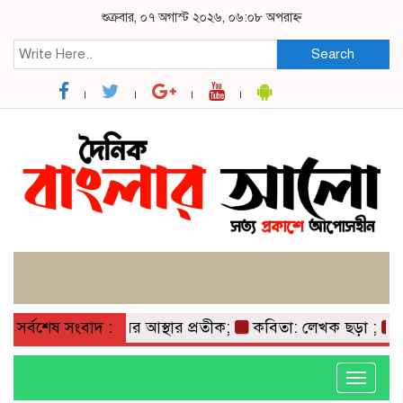
শুক্রবার, ০৭ অগাস্ট ২০২৬, ০৬:০৮ অপরাহ্ন
Search
মাটি ও মানুষের আস্থার প্রতীক;
সর্বশেষ সংবাদ :
কবিতা: লেখক ছড়া ;
বাগে
Toggle
navigati