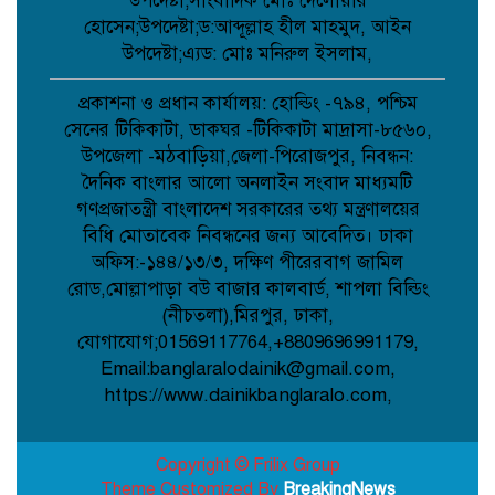
উপদেষ্টা;সাংবাদিক মোঃ দেলোয়ার
হোসেন;উপদেষ্টা;ড:আব্দূল্লাহ হীল মাহমুদ, আইন
উপদেষ্টা;এ্যড: মোঃ মনিরুল ইসলাম,
কবিতা: আত্মমর্যাদা;
প্রকাশনা ও প্রধান কার্যালয়: হোল্ডিং -৭৯৪, পশ্চিম
সেনের টিকিকাটা, ডাকঘর -টিকিকাটা মাদ্রাসা-৮৫৬০,
উপজেলা -মঠবাড়িয়া,জেলা-পিরোজপুর, নিবন্ধন:
বৈরী আবহাওয়া উপেক্ষা করে মাদারগঞ্জে
দৈনিক বাংলার আলো অনলাইন সংবাদ মাধ্যমটি
বিএনপির আনন্দ ও বিজয় মিছিল;
গণপ্রজাতন্ত্রী বাংলাদেশ সরকারের তথ্য মন্ত্রণালয়ের
বিধি মোতাবেক নিবন্ধনের জন্য আবেদিত। ঢাকা
অফিস:-১৪৪/১৩/৩, দক্ষিণ পীরেরবাগ জামিল
আত্রাইয়ে বান্দাইখাড়া টেকনিক্যাল অ্যান্ড
বিএম কলেজে জুলাই গণঅভ্যুত্থান দিবস
রোড,মোল্লাপাড়া বউ বাজার কালবার্ড, শাপলা বিল্ডিং
পালিত;
(নীচতলা),মিরপুর, ঢাকা,
যোগাযোগ;01569117764,+8809696991179,
Email:banglaralodainik@gmail.com,
পোরশায় শহিদ পরিবার ও জুলাই যোদ্ধাদের
সংবর্ধনা;
https://www.dainikbanglaralo.com,
Copyright © Frilix Group
Theme Customized By
BreakingNews