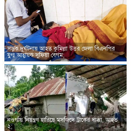
সড়ক দুর্ঘটনায় আহত কুমিল্লা উত্তর জেলা বিএনপির
যুগ্ম আহ্বায়ক সুফিয়া বেগম;
নওগাঁয় নিয়ন্ত্রণ হারিয়ে মসজিদে ট্রাকের ধাক্কা, আহত
২;