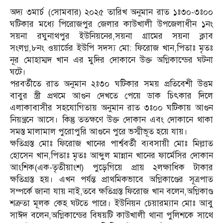
অদ্য ৩মার্চ (সোমবার) ২০২৫ তারিখ অনুমান রাত ১ঃ৩০-৩ঃ০০
ঘটিকার মধ্যে পিরোজপুর জেলার কাউখালী উপজেলাধীন ১নং
সয়না রঘুনাথপুর ইউনিয়নের,সয়না গ্রামের সয়না ক্লাব
সংলগ্ন,৮নং ওয়ার্ডের ইউপি সদস্য মো: ফিরোজ খান,পিতাঃ মৃতঃ
নূর মোহাম্মদ খান এর মুদির দোকানে উক্ত অগ্নিকান্ডের ঘটনা
ঘটে।
পরবর্তীতে রাত অনুমান ২ঃ৩০ ঘটিকার সময় প্রতিবেশী উত্তম
বাবুর স্ত্রী প্রথমে আগুন দেখতে পেয়ে ডাক চিৎকার দিলে
এলাকাবাসীর সহযোগিতায় অনুমান রাত ৩ঃ০০ ঘটিকায় আগুন
নিয়ন্ত্রনে আসে। কিন্তু ততক্ষণে উক্ত দোকান এবং দোকানে থাকা
সমস্ত মালামাল পুরোপুরি আগুনে পুরে ভস্মীভূত হয়ে যায়।
ক্ষতিগ্রস্ত মোঃ ফিরোজ খানের পার্শ্ববর্তী ব্যবসায়ী মোঃ মিল্লাত
হোসেন খান,পিতাঃ মৃতঃ আব্দুল মান্নান খানের ফার্মেসির দোকান
আংশিক(এক-তৃতীয়াংশ) পুড়েগিয়ে প্রায় ২লক্ষাধিক টাকার
ক্ষতিগ্রস্ত হয়। এখন পর্যন্ত প্রাথমিকভাবে অগ্নিকাণ্ডের সূত্রপাত
সম্পর্কে জানা যায় নাই,তবে ক্ষতিগ্রস্ত ফিরোজ খান বলেন,অগ্নিকাণ্ড
শত্রুতা মূলক কেহ ঘটতে পারে। ইউনিয়ন চেয়ারম্যান মোঃ আবু
সাঈদ বলেন,অগ্নিকান্ডের বিষয়টি কাউখালী থানা পুলিশকে সাথে