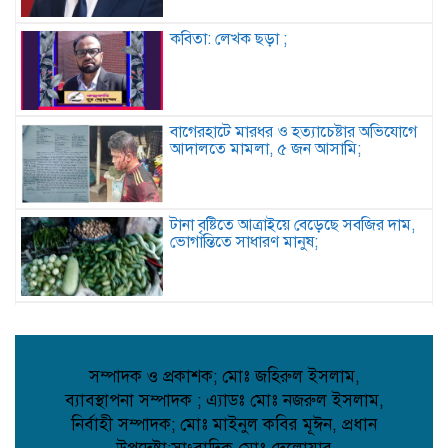
কবিতা: লেখক ছড়া ;
বাগেরহাটে মারধর ও হত্যাচেষ্টার অভিযোগে
আদালতে মামলা, ৫ জন আসামি;
টানা বৃষ্টিতে আত্রাইয়ে বেড়েছে সবজির দাম,
ভোগান্তিতে সাধারণ মানুষ;
কুমিল্লায় সোহান হত্যা মামলায় বৃদ্ধের
যাবজ্জীবন, ছেলে খালাস;
সম্পাদক ও প্রকাশক; মোঃ জহিরুল ইসলাম,
ব্যাবস্থাপনা সম্পাদক ; এ্যাডঃ মোঃ নজরুল ইসলাম,
পিরোজপুরে মাদকবিরোধী অভিযানে গাঁজাসহ
নির্বাহী সম্পাদক; মোঃ মাইনুল কবির মূঈন, প্রধান
আটক ১, ৪ মাসের কারাদণ্ড;