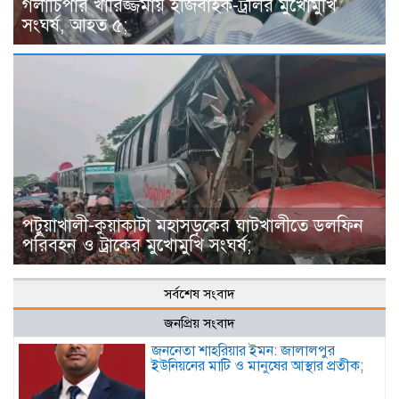
গলাচিপার খারিজ্জমায় ইজিবাইক-ট্রলির মুখোমুখি
সংঘর্ষ, আহত ৫;
পটুয়াখালী-কুয়াকাটা মহাসড়কের ঘাটখালীতে ডলফিন
পরিবহন ও ট্রাকের মুখোমুখি সংঘর্ষ;
সর্বশেষ সংবাদ
জনপ্রিয় সংবাদ
জননেতা শাহরিয়ার ইমন: জালালপুর
ইউনিয়নের মাটি ও মানুষের আস্থার প্রতীক;