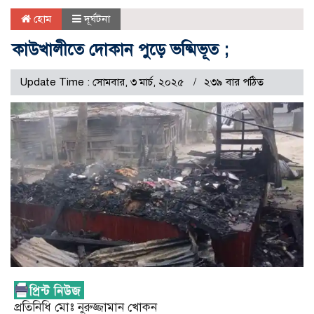
হোম
দূর্ঘটনা
কাউখালীতে দোকান পুড়ে ভষ্মিভূত ;
Update Time : সোমবার, ৩ মার্চ, ২০২৫
২৩৯ বার পঠিত
প্রতিনিধি মোঃ নুরুজ্জামান খোকন