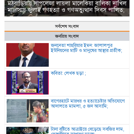
মঠবাড়িয়ায় সাপলেজা লায়লা মালেকিয়া বালিকা দাখিল
মাদ্রাসায় জুলাই গণহত্যা ও গণঅভ্যুত্থান দিবস পালিত;
সর্বশেষ সংবাদ
জনপ্রিয় সংবাদ
জননেতা শাহরিয়ার ইমন: জালালপুর
ইউনিয়নের মাটি ও মানুষের আস্থার প্রতীক;
কবিতা: লেখক ছড়া ;
বাগেরহাটে মারধর ও হত্যাচেষ্টার অভিযোগে
আদালতে মামলা, ৫ জন আসামি;
টানা বৃষ্টিতে আত্রাইয়ে বেড়েছে সবজির দাম,