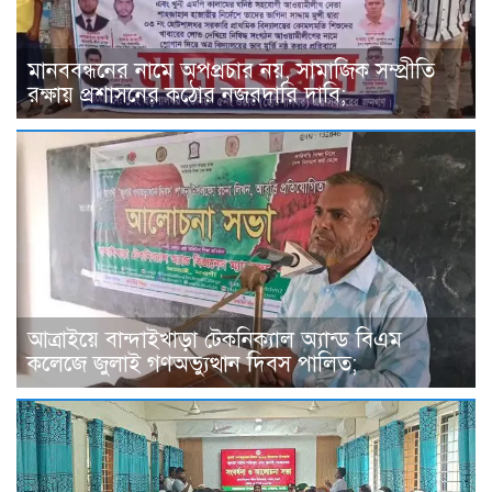
মানববন্ধনের নামে অপপ্রচার নয়, সামাজিক সম্প্রীতি
রক্ষায় প্রশাসনের কঠোর নজরদারি দাবি;
আত্রাইয়ে বান্দাইখাড়া টেকনিক্যাল অ্যান্ড বিএম
কলেজে জুলাই গণঅভ্যুত্থান দিবস পালিত;