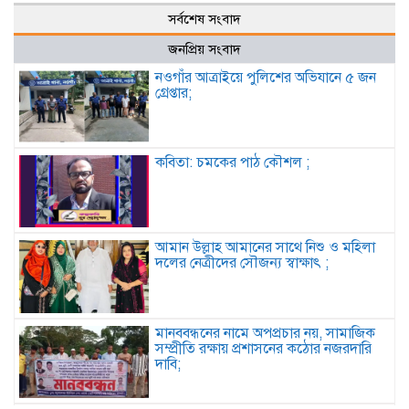
সর্বশেষ সংবাদ
জনপ্রিয় সংবাদ
নওগাঁর আত্রাইয়ে পুলিশের অভিযানে ৫ জন
গ্রেপ্তার;
কবিতা: চমকের পাঠ কৌশল ;
আমান উল্লাহ আমানের সাথে নিশু ও মহিলা
দলের নেত্রীদের সৌজন্য স্বাক্ষাৎ ;
মানববন্ধনের নামে অপপ্রচার নয়, সামাজিক
সম্প্রীতি রক্ষায় প্রশাসনের কঠোর নজরদারি
দাবি;