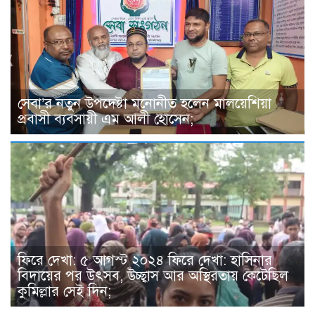
সেবা’র নতুন উপদেষ্টা মনোনীত হলেন মালয়েশিয়া
প্রবাসী ব্যবসায়ী এম আলী হোসেন;
ফিরে দেখা: ৫ আগস্ট ২০২৪ ফিরে দেখা: হাসিনার
বিদায়ের পর উৎসব, উচ্ছ্বাস আর অস্থিরতায় কেটেছিল
কুমিল্লার সেই দিন;