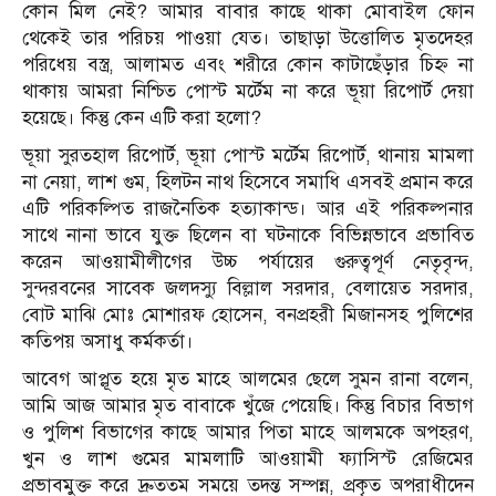
কোন মিল নেই? আমার বাবার কাছে থাকা মোবাইল ফোন
থেকেই তার পরিচয় পাওয়া যেত। তাছাড়া উত্তোলিত মৃতদেহর
পরিধেয় বস্ত্র, আলামত এবং শরীরে কোন কাটাছেঁড়ার চিহ্ন না
থাকায় আমরা নিশ্চিত পোস্ট মর্টেম না করে ভূয়া রিপোর্ট দেয়া
হয়েছে। কিন্তু কেন এটি করা হলো?
ভূয়া সুরতহাল রিপোর্ট, ভূয়া পোস্ট মর্টেম রিপোর্ট, থানায় মামলা
না নেয়া, লাশ গুম, হিলটন নাথ হিসেবে সমাধি এসবই প্রমান করে
এটি পরিকল্পিত রাজনৈতিক হত্যাকান্ড। আর এই পরিকল্পনার
সাথে নানা ভাবে যুক্ত ছিলেন বা ঘটনাকে বিভিন্নভাবে প্রভাবিত
করেন আওয়ামীলীগের উচ্চ পর্যায়ের গুরুত্বপূর্ণ নেতৃবৃন্দ,
সুন্দরবনের সাবেক জলদস্যু বিল্লাল সরদার, বেলায়েত সরদার,
বোট মাঝি মোঃ মোশারফ হোসেন, বনপ্রহরী মিজানসহ পুলিশের
কতিপয় অসাধু কর্মকর্তা।
আবেগ আপ্লূত হয়ে মৃত মাহে আলমের ছেলে সুমন রানা বলেন,
আমি আজ আমার মৃত বাবাকে খুঁজে পেয়েছি। কিন্তু বিচার বিভাগ
ও পুলিশ বিভাগের কাছে আমার পিতা মাহে আলমকে অপহরণ,
খুন ও লাশ গুমের মামলাটি আওয়ামী ফ্যাসিস্ট রেজিমের
প্রভাবমুক্ত করে দ্রুততম সময়ে তদন্ত সম্পন্ন, প্রকৃত অপরাধীদেন