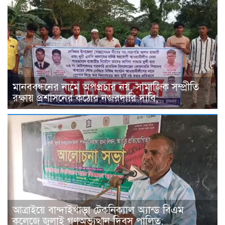
মানববন্ধনের নামে অপপ্রচার নয়, সামাজিক সম্প্রীতি
রক্ষায় প্রশাসনের কঠোর নজরদারি দাবি;
আত্রাইয়ে বান্দাইখাড়া টেকনিক্যাল অ্যান্ড বিএম
কলেজে জুলাই গণঅভ্যুত্থান দিবস পালিত;