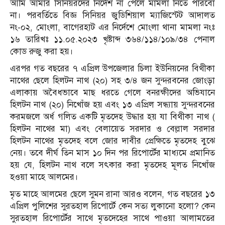
আমি আমার সিনিয়রদের নির্দেশ না পেলে মামলা নিতে পারবো
না। পরবর্তিতে বিজ্ঞ সিনিয়র জুডিশিয়াল ম্যাজিস্টেট আদালত
নং-০২, মোংলা, বাগেরহাট এর নির্দেশে মোংলা থানা মামলা নংঃ
১৬ তারিখঃ ১১.০৫.২০২৩ খৃষ্টাব্দ ৩৬৪/১১৪/১০৯/৩৪ পেনাল
কোড রুজু করা হয়।
এরপর গত বছরের ৭ এপ্রিল উপজেলার চিলা ইউনিয়নের বিথীকা
নাথের ছেলে হিলটন নাথ (২০) সহ ৩/৪ জন সুন্দরবনের জোংড়া
এলাকায় অবৈধভাবে মাছ ধরতে গেলে বনরক্ষীদের অভিযানে
হিলটন নাথ (২০) নিখোঁজ হয় এবং ১৩ এপ্রিল সন্ধ্যায় সুন্দরবনের
করমজলে অর্ধ গলিত একটি মৃতদেহ উদ্ধার হয় যা বিথীকা নাথ (
হিলটন নাথের মা) এবং বেলায়েত সরদার ও বেল্লাল সরদার
হিলটন নাথের মৃতদেহ বলে জোর দাবীর প্রেক্ষিতে মৃতদেহ বুঝে
নেয়। তবে দীর্ঘ তিন মাস ১০ দিন পর রিপোর্টের মাধ্যমে প্রমানিত
হয় যে, হিলটন নাথ বলে সৎকার করা মৃতদেহ মূলত নিখোঁজ
হওয়া মাহে আলমের।
মৃত মাহে আলমের ছেলে সুমন রানা আরও বলেন, গত বছরের ১৩
এপ্রিল পুলিশের সুরতহাল রিপোর্টে কেন সত্য লুকানো হলো? কেন
সুরতহাল রিপোর্টের সাথে মৃতদেহের সাথে পাওয়া আলামতের