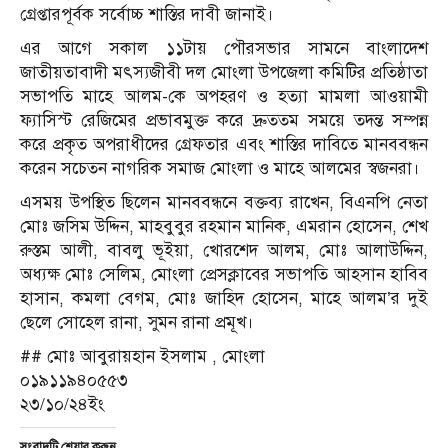
গ্রেপ্তারপূর্বক সর্বোচ্চ শাস্তির দাবী জানাই।
এর আগে সকাল ১১টায় পৌরসভার সামনে বাংলাদেশ
জাতীয়তাবাদী মৎস্যজীবী দল মোংলা উপজেলা কমিটির প্রতিষ্ঠাতা
সভাপতি মাহে আলম-কে অপহরণ ও হত্যা মামলা আওয়ামী
ফ্যাসিস্ট রেজিমের প্রভাবমুক্ত করে দ্রুততম সময়ে তদন্ত সম্পন্ন
করে প্রকৃত অপরাধীদের গ্রেফতার এবং শাস্তির দাবিতে মানববন্ধন
করেন সচেতন নাগরিক সমাজ মোংলা ও মাহে আলমের স্বজনরা।
এসময় উপস্থিত ছিলেন মানববন্ধনে বক্তব্য রাখেন, বিএনপি নেতা
মোঃ জসিম উদ্দিন, মাহবুবুর রহমান মানিক, এমরান হোসেন, শেখ
রুস্তম আলী, বাবলু ভূইয়া, খোরশেদ আলম, মোঃ আলাউদ্দিন,
অধ্যক্ষ মোঃ সেলিম, মোংলা প্রেসক্লাবের সভাপতি আহসান হাবিব
হাসান, কমলা বেগম, মোঃ জাহিদ হোসেন, মাহে আলম’র দুই
ছেলে সোহেল রানা, সুমন রানা প্রমূখ।
## মোঃ আবুরায়হান ইসলাম , মোংলা
০১৯১১৯৪০৫৫৩
২৩/১০/২৪ইং
সংবাদটি শেয়ার করুন