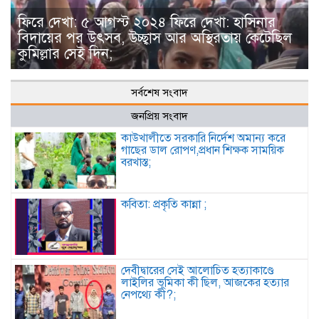
ফিরে দেখা: ৫ আগস্ট ২০২৪ ফিরে দেখা: হাসিনার
বিদায়ের পর উৎসব, উচ্ছ্বাস আর অস্থিরতায় কেটেছিল
কুমিল্লার সেই দিন;
সর্বশেষ সংবাদ
জনপ্রিয় সংবাদ
কাউখালীতে সরকারি নির্দেশ অমান্য করে
গাছের ডাল রোপণ,প্রধান শিক্ষক সাময়িক
বরখাস্ত;
কবিতা: প্রকৃতি কান্না ;
দেবীদ্বারের সেই আলোচিত হত্যাকাণ্ডে
লাইলির ভূমিকা কী ছিল, আজকের হত্যার
নেপথ্যে কী?;