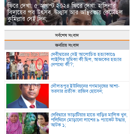
ফিরে দেখা: ৫ আগস্ট ২০২৪ ফিরে দেখা: হাসিনার
বিদায়ের পর উৎসব, উচ্ছ্বাস আর অস্থিরতায় কেটেছিল
কুমিল্লার সেই দিন;
সর্বশেষ সংবাদ
জনপ্রিয় সংবাদ
দেবীদ্বারের সেই আলোচিত হত্যাকাণ্ডে
লাইলির ভূমিকা কী ছিল, আজকের হত্যার
নেপথ্যে কী?;
দৌলতপুর ইউনিয়নের গণমানুষের আশা-
ভরসার প্রতীক: রাজিব হোসেন;
দেবিদ্বারে ভাড়াটিয়ার হাতে বাড়ির মালিক খুন,
পলিথিনে মোড়ানো লাশের ৯ প্যাকেট উদ্ধার,
আটক ১;