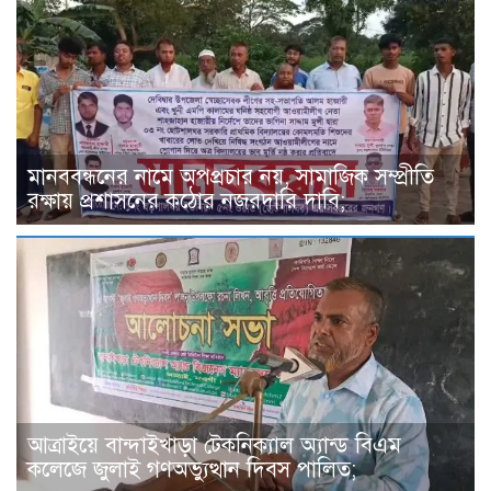
মানববন্ধনের নামে অপপ্রচার নয়, সামাজিক সম্প্রীতি
রক্ষায় প্রশাসনের কঠোর নজরদারি দাবি;
আত্রাইয়ে বান্দাইখাড়া টেকনিক্যাল অ্যান্ড বিএম
কলেজে জুলাই গণঅভ্যুত্থান দিবস পালিত;