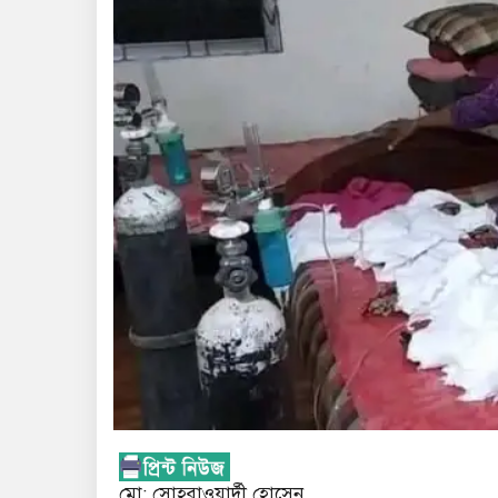
মো: সোহরাওয়ার্দী হোসেন