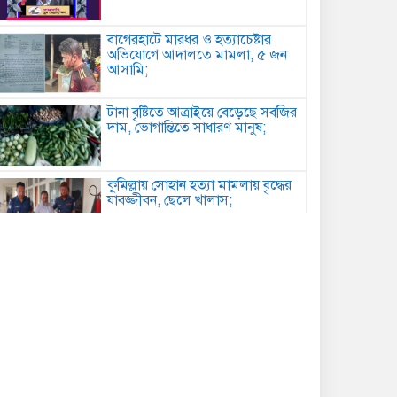
বাগেরহাটে মারধর ও হত্যাচেষ্টার
অভিযোগে আদালতে মামলা, ৫ জন
আসামি;
টানা বৃষ্টিতে আত্রাইয়ে বেড়েছে সবজির
দাম, ভোগান্তিতে সাধারণ মানুষ;
কুমিল্লায় সোহান হত্যা মামলায় বৃদ্ধের
যাবজ্জীবন, ছেলে খালাস;
পিরোজপুরে মাদকবিরোধী অভিযানে
গাঁজাসহ আটক ১, ৪ মাসের কারাদণ্ড;
কবিতা: আত্মমর্যাদা;