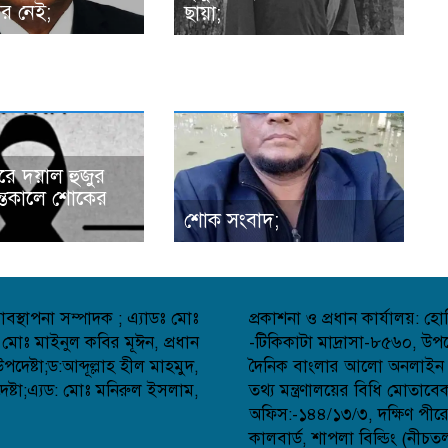
র নেই;
ছায়া;
রে দয়াল হুজুর
্তেকালে শোকের
শোক সংবাদ;
বস্থাপনা সম্পাদক ; এ্যাডঃ মোঃ
প্রকাশনা ও প্রধান কার্যালয়: 
 মোঃ মাইনুল কবির মূঈন, প্রধান
-টিকিকাটা মাদ্রাসা-৮৫৬০, উপজ
েষ্টা;ড:আব্দূল্লাহ হীল মাহমুদ,
দৈনিক বাংলার আলো অনলাইন সংব
্টা;এ্যড: মোঃ মনিরুল ইসলাম,
তথ্য মন্ত্রণালয়ের বিধি মোতাব
অফিস:-১৪৪/১৩/৩, দক্ষিণ পীর
কালবার্ড, শাপলা বিল্ডিং (নীচত