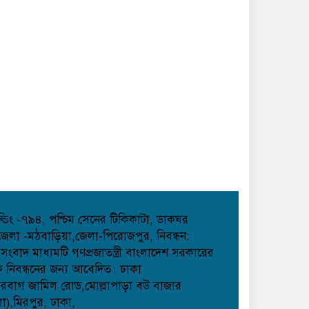
হোল্ডিং -৭৯৪, পশ্চিম সেনের টিকিকাটা, ডাকঘর
েলা -মঠবাড়িয়া,জেলা-পিরোজপুর, নিবন্ধন:
াদ মাধ্যমটি গণপ্রজাতন্ত্রী বাংলাদেশ সরকারের
েক নিবন্ধনের জন্য আবেদিত। ঢাকা
েরবাগ জামিল রোড,মোল্লাপাড়া বউ বাজার
লা),মিরপুর, ঢাকা,