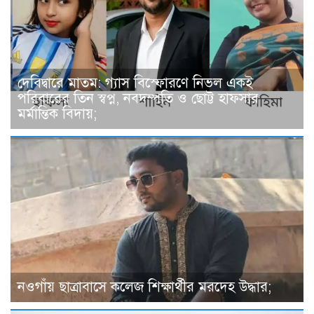
দেবিদ্বারে মাতম: গ্যাস বিস্ফোরণে নিভল একই
পরিবারের তিন স্বপ্ন, নবদম্পতি ও ছোট্ট হাফসার
মর্মান্তিক বিদায়;
নওগাঁয় ছাত্রাবাসে কলেজ শিক্ষার্থীর মরদেহ উদ্ধার;