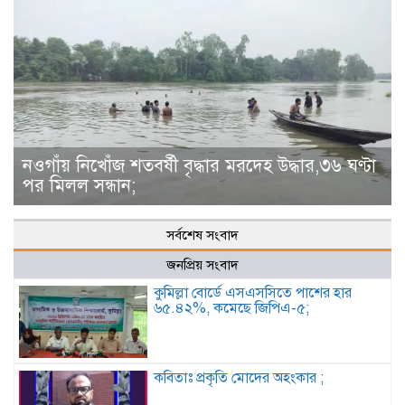
নওগাঁয় নিখোঁজ শতবর্ষী বৃদ্ধার মরদেহ উদ্ধার,৩৬ ঘণ্টা
পর মিলল সন্ধান;
সর্বশেষ সংবাদ
জনপ্রিয় সংবাদ
কুমিল্লা বোর্ডে এসএসসিতে পাশের হার
৬৫.৪২%, কমেছে জিপিএ-৫;
কবিতাঃ প্রকৃতি মোদের অহংকার ;