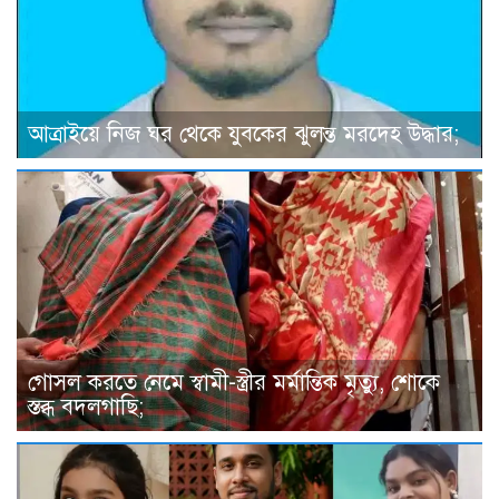
আত্রাইয়ে নিজ ঘর থেকে যুবকের ঝুলন্ত মরদেহ উদ্ধার;
গোসল করতে নেমে স্বামী-স্ত্রীর মর্মান্তিক মৃত্যু, শোকে
স্তব্ধ বদলগাছি;