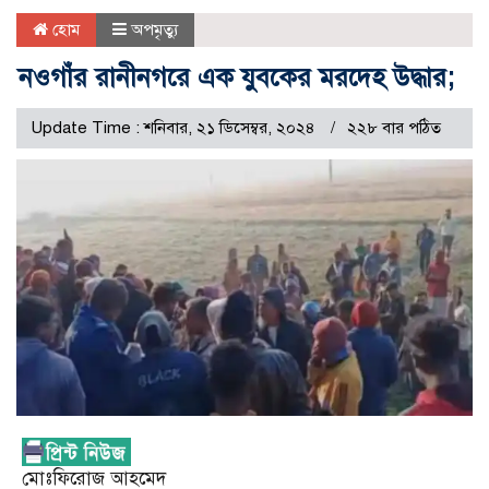
হোম
অপমৃত্যু
নওগাঁর রানীনগরে এক যুবকের মরদেহ উদ্ধার;
Update Time : শনিবার, ২১ ডিসেম্বর, ২০২৪
২২৮ বার পঠিত
মোঃফিরোজ আহমেদ