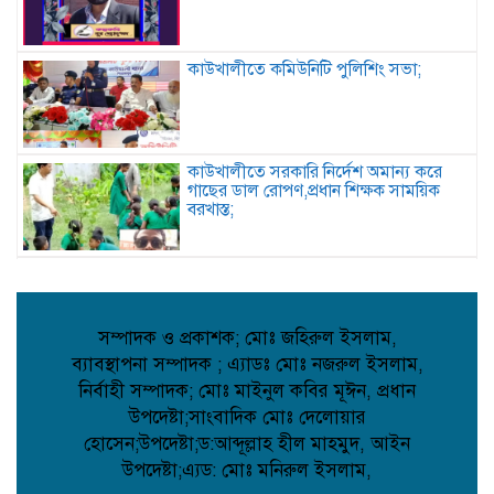
কাউখালীতে কমিউনিটি পুলিশিং সভা;
কাউখালীতে সরকারি নির্দেশ অমান্য করে
গাছের ডাল রোপণ,প্রধান শিক্ষক সাময়িক
বরখাস্ত;
কবিতা: প্রকৃতি কান্না ;
সম্পাদক ও প্রকাশক; মোঃ জহিরুল ইসলাম,
ব্যাবস্থাপনা সম্পাদক ; এ্যাডঃ মোঃ নজরুল ইসলাম,
দেবীদ্বারের সেই আলোচিত হত্যাকাণ্ডে
নির্বাহী সম্পাদক; মোঃ মাইনুল কবির মূঈন, প্রধান
লাইলির ভূমিকা কী ছিল, আজকের হত্যার
নেপথ্যে কী?;
উপদেষ্টা;সাংবাদিক মোঃ দেলোয়ার
হোসেন;উপদেষ্টা;ড:আব্দূল্লাহ হীল মাহমুদ, আইন
উপদেষ্টা;এ্যড: মোঃ মনিরুল ইসলাম,