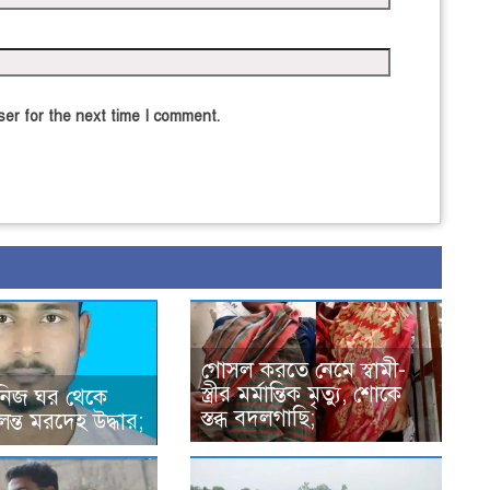
er for the next time I comment.
গোসল করতে নেমে স্বামী-
স্ত্রীর মর্মান্তিক মৃত্যু, শোকে
 নিজ ঘর থেকে
স্তব্ধ বদলগাছি;
লন্ত মরদেহ উদ্ধার;