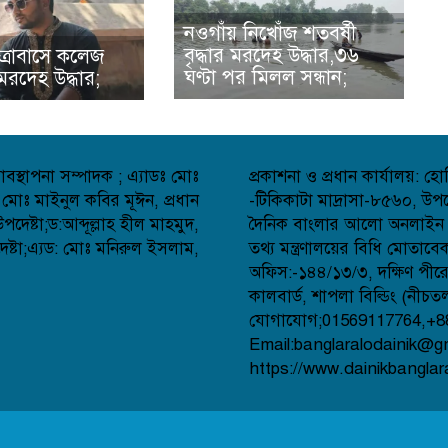
নওগাঁয় নিখোঁজ শতবর্ষী
বৃদ্ধার মরদেহ উদ্ধার,৩৬
ত্রাবাসে কলেজ
ঘণ্টা পর মিলল সন্ধান;
র মরদেহ উদ্ধার;
বস্থাপনা সম্পাদক ; এ্যাডঃ মোঃ
প্রকাশনা ও প্রধান কার্যালয়: 
 মোঃ মাইনুল কবির মূঈন, প্রধান
-টিকিকাটা মাদ্রাসা-৮৫৬০, উপজ
েষ্টা;ড:আব্দূল্লাহ হীল মাহমুদ,
দৈনিক বাংলার আলো অনলাইন সংব
্টা;এ্যড: মোঃ মনিরুল ইসলাম,
তথ্য মন্ত্রণালয়ের বিধি মোতাব
অফিস:-১৪৪/১৩/৩, দক্ষিণ পীর
কালবার্ড, শাপলা বিল্ডিং (নীচত
যোগাযোগ;01569117764,+8
Email:banglaralodainik@g
https://www.dainikbanglar