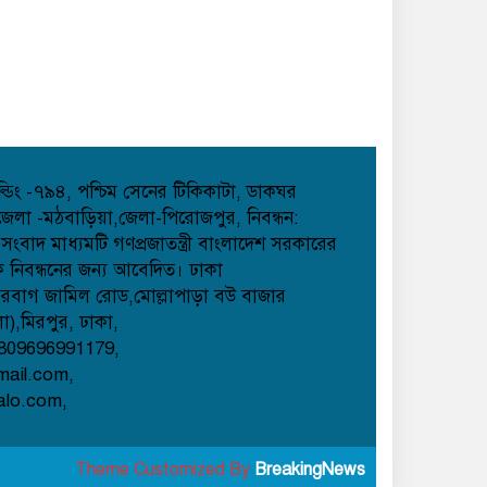
হোল্ডিং -৭৯৪, পশ্চিম সেনের টিকিকাটা, ডাকঘর
েলা -মঠবাড়িয়া,জেলা-পিরোজপুর, নিবন্ধন:
াদ মাধ্যমটি গণপ্রজাতন্ত্রী বাংলাদেশ সরকারের
েক নিবন্ধনের জন্য আবেদিত। ঢাকা
েরবাগ জামিল রোড,মোল্লাপাড়া বউ বাজার
লা),মিরপুর, ঢাকা,
809696991179,
mail.com,
alo.com,
Theme Customized By
BreakingNews