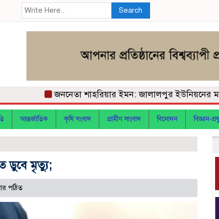
Search
জননেতা শাহরিয়ার ইমন: জালালপুর ইউনিয়নের মাটি ও মা
তি
আন্তর্জাতিক
কৃষি সংবাদ
গ্রামীণ সাংবাদ
বিনোদন
বিজ্ঞান-প্রযু
ডুবে মৃত্যু;
ার পঠিত