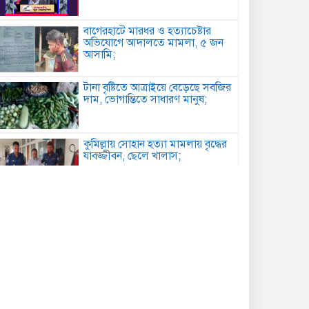
বাগেরহাটে মারধর ও হত্যাচেষ্টার
অভিযোগে আদালতে মামলা, ৫ জন
আসামি;
টানা বৃষ্টিতে আত্রাইয়ে বেড়েছে সবজির
দাম, ভোগান্তিতে সাধারণ মানুষ;
কুমিল্লায় সোহান হত্যা মামলায় বৃদ্ধের
যাবজ্জীবন, ছেলে খালাস;
পিরোজপুরে মাদকবিরোধী অভিযানে
গাঁজাসহ আটক ১, ৪ মাসের কারাদণ্ড;
কবিতা: আত্মমর্যাদা;