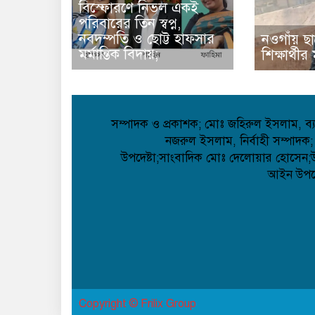
বিস্ফোরণে নিভল একই
পরিবারের তিন স্বপ্ন,
নবদম্পতি ও ছোট্ট হাফসার
নওগাঁয় ছা
মর্মান্তিক বিদায়;
শিক্ষার্থী
সম্পাদক ও প্রকাশক; মোঃ জহিরুল ইসলাম, ব্যা
নজরুল ইসলাম, নির্বাহী সম্পাদক;
উপদেষ্টা;সাংবাদিক মোঃ দেলোয়ার হোসেন;উপদ
আইন উপদেষ
Copyright © Frilix Group