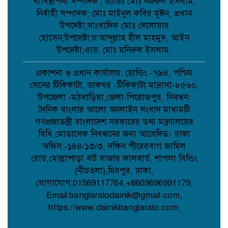
ব্যাবস্থাপনা সম্পাদক ; এ্যাডঃ মোঃ নজরুল ইসলাম,
ডাসারে কাঠের ফার্নিচারে কাজ করতে গিয়ে
নির্বাহী সম্পাদক; মোঃ মাইনুল কবির মূঈন, প্রধান
বিস্ফোরণে শিশুর মৃত্যু;
উপদেষ্টা;সাংবাদিক মোঃ দেলোয়ার
হোসেন;উপদেষ্টা;ড:আব্দূল্লাহ হীল মাহমুদ, আইন
উপদেষ্টা;এ্যড: মোঃ মনিরুল ইসলাম,
সেবা’র নতুন উপদেষ্টা মনোনীত হলেন
মালয়েশিয়া প্রবাসী ব্যবসায়ী এম আলী
হোসেন;
প্রকাশনা ও প্রধান কার্যালয়: হোল্ডিং -৭৯৪, পশ্চিম
সেনের টিকিকাটা, ডাকঘর -টিকিকাটা মাদ্রাসা-৮৫৬০,
উপজেলা -মঠবাড়িয়া,জেলা-পিরোজপুর, নিবন্ধন:
বেলকুচিতে গণঅভ্যুত্থান দিবসে ইসলামী
দৈনিক বাংলার আলো অনলাইন সংবাদ মাধ্যমটি
আন্দোলনের গণমিছিল ও গণহত্যার বিচারের
দাবি: “আদর্শিক বিজয়ের বিকল্প নেই”
গণপ্রজাতন্ত্রী বাংলাদেশ সরকারের তথ্য মন্ত্রণালয়ের
বিধি মোতাবেক নিবন্ধনের জন্য আবেদিত। ঢাকা
অফিস:-১৪৪/১৩/৩, দক্ষিণ পীরেরবাগ জামিল
ফিরে দেখা: ৫ আগস্ট ২০২৪ ফিরে দেখা:
হাসিনার বিদায়ের পর উৎসব, উচ্ছ্বাস আর
রোড,মোল্লাপাড়া বউ বাজার কালবার্ড, শাপলা বিল্ডিং
অস্থিরতায় কেটেছিল কুমিল্লার সেই দিন;
(নীচতলা),মিরপুর, ঢাকা,
যোগাযোগ;01569117764,+8809696991179,
Email:banglaralodainik@gmail.com,
বাংলাদেশ সিএনজি অটোরিকশা ইউনিট-এর
পক্ষ থেকে ‘৩৬ জুলাই’ উপলক্ষে শাহাদাৎ
https://www.dainikbanglaralo.com,
হোসেন লিটনের শুভেচ্ছা বার্তা;