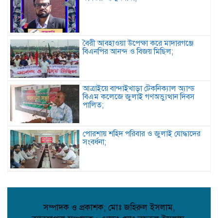
বৈরী আবহাওয়া উপেক্ষা করে মাদারগঞ্জে
বিএনপির আনন্দ ও বিজয় মিছিল;
আত্রাইয়ে বান্দাইখাড়া টেকনিক্যাল অ্যান্ড
বিএম কলেজে জুলাই গণঅভ্যুত্থান দিবস
পালিত;
পোরশায় শহিদ পরিবার ও জুলাই যোদ্ধাদের
সংবর্ধনা;
আত্রাইয়ে জুলাই গণঅভ্যুত্থান দিবসে
স্মৃতিচারণ জুলাই যোদ্ধাদের সংবর্ধনা ও
আলোচনা সভা অনুষ্ঠিত ;
সম্পাদক ও প্রকাশক; মোঃ জহিরুল ইসলাম,