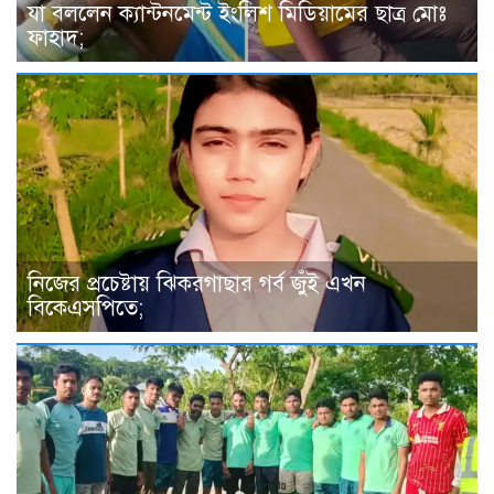
যা বললেন ক্যান্টনমেন্ট ইংলিশ মিডিয়ামের ছাত্র মোঃ
ফাহাদ;
নিজের প্রচেষ্টায় ঝিকরগাছার গর্ব জুঁই এখন
বিকেএসপিতে;