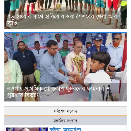
বড় হওয়ার সাথে হারিয়ে যাওয়া শৈশবের খেলা আর
স্মৃতি;
নওগাঁয় প্রাথমিক গোল্ডকাপ ফুটবলের ফাইনাল ও
পুরস্কার বিতরণ;
সর্বশেষ সংবাদ
জনপ্রিয় সংবাদ
কবিতা: আত্মমর্যাদা;