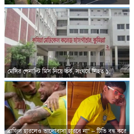
মেসির পেনাল্টি মিস নিয়ে তর্ক, সংঘর্ষে নিহত ১;
ব্রাজিল হারলেও ভালোবাসা হারবে না” – টিভি বন্ধ করে