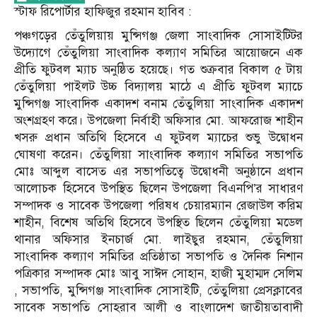
স্টাফ রিপোর্টার হাফিজুর রহমান হাবিব :
পঞ্চগড়ের তেঁতুলিয়ায় মুন্সিগঞ্জ জেলা সাংবাদিক সোসাইটিটর
উদ্যোগে তেঁতুলিয়া সাংবাদিক কল্যাণ সমিতির আয়োজনে এক
প্রীতি ফুটবল ম্যাচ অনুষ্ঠিত হয়েছে। গত শুক্রবার বিকাল ৫ টায়
তেঁতুলিয়া পাইলট উচ্চ বিদ্যালয় মাঠে এ প্রীতি ফুটবল ম্যাচে
মুন্সিগঞ্জ সাংবাদিক একাদশ বনাম তেঁতুলিয়া সাংবাদিক একাদশ
অংশগ্রহণ করে। উপজেলা নির্বাহী অফিসার মো. আফরোজ শাহীন
খসরু প্রধান অতিথি হিসেবে এ ফুটবল ম্যাচের শুভু উদ্বোধন
ঘোষণা করেন। তেঁতুলিয়া সাংবাদিক কল্যাণ সমিতির সভাপতি
মোঃ আব্দুল বাসেত এর সভাপতিত্বে উদ্বোধনী অনুষ্ঠানে প্রধান
আলোচক হিসেবে উপস্থিত ছিলেন উপজেলা বিএনপি’র সাধারণ
সম্পাদক ও সাবেক উপজেলা পরিষধ চেয়ারম্যান রেজাউল করিম
শাহীন, বিশেষ অতিথি হিসেবে উপস্থিত ছিলেন তেঁতুলিয়া মডেল
থানার অফিসার ইনচার্জ মো. লাইছুর রহমান, তেঁতুলিয়া
সাংবাদিক কল্যাণ সমিতির প্রতিষ্ঠাতা সভাপতি ও দৈনিক নিশান
পত্রিকার সম্পাদক মোঃ আবু সাঈদ সোহান, হাজী মুহাম্মদ সেলিম
, সভাপতি, মুন্সিগঞ্জ সাংবাদিক সোসাইটি, তেঁতুলিয়া প্রেসক্লাবের
সাবেক সভাপতি সোহরাব আলী ও বাংলাদেশ জাতীয়তাবাদী