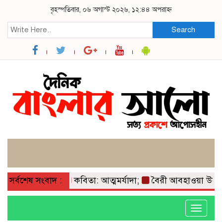
বৃহস্পতিবার, ০৬ অগাস্ট ২০২৬, ১২:৪৪ অপরাহ্ন
Search
সর্বশেষ সংবাদ :
কবিতা: আত্মমর্যাদা;
বৈরী আবহাওয়া উপেক্ষা ক
Toggle
navigati