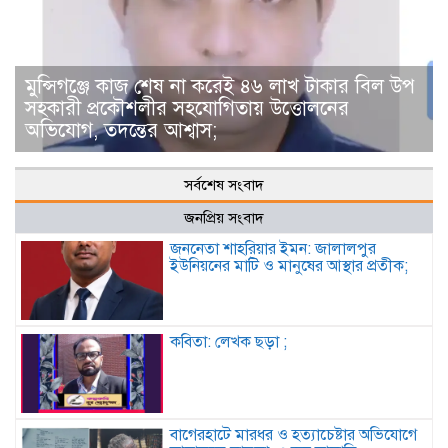
মুন্সিগঞ্জে কাজ শেষ না করেই ৪৬ লাখ টাকার বিল উপ
সহকারী প্রকৌশলীর সহযোগিতায় উত্তোলনের
অভিযোগ, তদন্তের আশ্বাস;
সর্বশেষ সংবাদ
জনপ্রিয় সংবাদ
জননেতা শাহরিয়ার ইমন: জালালপুর
ইউনিয়নের মাটি ও মানুষের আস্থার প্রতীক;
কবিতা: লেখক ছড়া ;
বাগেরহাটে মারধর ও হত্যাচেষ্টার অভিযোগে