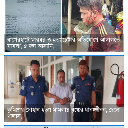
বাগেরহাটে মারধর ও হত্যাচেষ্টার অভিযোগে আদালতে
মামলা, ৫ জন আসামি;
কুমিল্লায় সোহান হত্যা মামলায় বৃদ্ধের যাবজ্জীবন, ছেলে
খালাস;