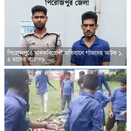
পিরোজপুরে মাদকবিরোধী অভিযানে গাঁজাসহ আটক ১,
৪ মাসের কারাদণ্ড;