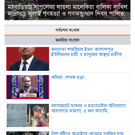
মঠবাড়িয়ায় সাপলেজা লায়লা মালেকিয়া বালিকা দাখিল
মাদ্রাসায় জুলাই গণহত্যা ও গণঅভ্যুত্থান দিবস পালিত;
সর্বশেষ সংবাদ
জনপ্রিয় সংবাদ
জননেতা শাহরিয়ার ইমন: জালালপুর
ইউনিয়নের মাটি ও মানুষের আস্থার প্রতীক;
কবিতা: লেখক ছড়া ;
বাগেরহাটে মারধর ও হত্যাচেষ্টার অভিযোগে
আদালতে মামলা, ৫ জন আসামি;
টানা বৃষ্টিতে আত্রাইয়ে বেড়েছে সবজির দাম,