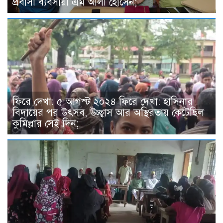
প্রবাসী ব্যবসায়ী এম আলী হোসেন;
ফিরে দেখা: ৫ আগস্ট ২০২৪ ফিরে দেখা: হাসিনার
বিদায়ের পর উৎসব, উচ্ছ্বাস আর অস্থিরতায় কেটেছিল
কুমিল্লার সেই দিন;