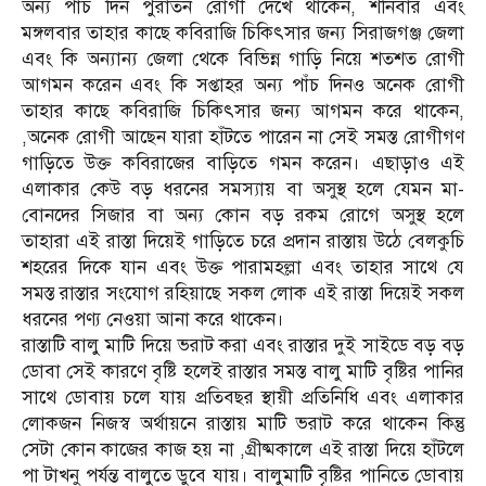
অন্য পাঁচ দিন পুরাতন রোগী দেখে থাকেন, শনিবার এবং
মঙ্গলবার তাহার কাছে কবিরাজি চিকিৎসার জন্য সিরাজগঞ্জ জেলা
এবং কি অন্যান্য জেলা থেকে বিভিন্ন গাড়ি নিয়ে শতশত রোগী
আগমন করেন এবং কি সপ্তাহর অন্য পাঁচ দিনও অনেক রোগী
তাহার কাছে কবিরাজি চিকিৎসার জন্য আগমন করে থাকেন,
,অনেক রোগী আছেন যারা হাঁটতে পারেন না সেই সমস্ত রোগীগণ
গাড়িতে উক্ত কবিরাজের বাড়িতে গমন করেন। এছাড়াও এই
এলাকার কেউ বড় ধরনের সমস্যায় বা অসুস্থ হলে যেমন মা-
বোনদের সিজার বা অন্য কোন বড় রকম রোগে অসুস্থ হলে
তাহারা এই রাস্তা দিয়েই গাড়িতে চরে প্রদান রাস্তায় উঠে বেলকুচি
শহরের দিকে যান এবং উক্ত পারামহল্লা এবং তাহার সাথে যে
সমস্ত রাস্তার সংযোগ রহিয়াছে সকল লোক এই রাস্তা দিয়েই সকল
ধরনের পণ্য নেওয়া আনা করে থাকেন।
রাস্তাটি বালু মাটি দিয়ে ভরাট করা এবং রাস্তার দুই সাইডে বড় বড়
ডোবা সেই কারণে বৃষ্টি হলেই রাস্তার সমস্ত বালু মাটি বৃষ্টির পানির
সাথে ডোবায় চলে যায় প্রতিবছর স্থায়ী প্রতিনিধি এবং এলাকার
লোকজন নিজস্ব অর্থায়নে রাস্তায় মাটি ভরাট করে থাকেন কিন্তু
সেটা কোন কাজের কাজ হয় না ,গ্রীষ্মকালে এই রাস্তা দিয়ে হাঁটলে
পা টাখনু পর্যন্ত বালুতে ডুবে যায়। বালুমাটি বৃষ্টির পানিতে ডোবায়