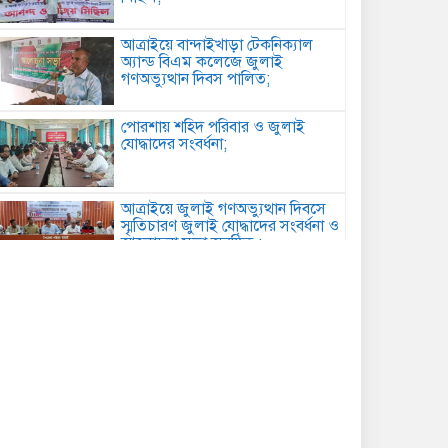
আত্রাইয়ে বান্দাইখাড়া টেকনিক্যাল
অ্যান্ড বিএম কলেজে জুলাই
গণঅভ্যুত্থান দিবস পালিত;
পোরশায় শহিদ পরিবার ও জুলাই
যোদ্ধাদের সংবর্ধনা;
আত্রাইয়ে জুলাই গণঅভ্যুত্থান দিবসে
স্মৃতিচারণ জুলাই যোদ্ধাদের সংবর্ধনা ও
আলোচনা সভা অনুষ্ঠিত ;
ডাসারে কাঠের ফার্নিচারে কাজ করতে
গিয়ে বিস্ফোরণে শিশুর মৃত্যু;
সেবা’র নতুন উপদেষ্টা মনোনীত হলেন
মালয়েশিয়া প্রবাসী ব্যবসায়ী এম আলী
হোসেন;