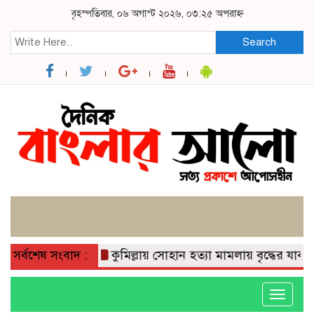
বৃহস্পতিবার, ০৬ অগাস্ট ২০২৬, ০৩:২৫ অপরাহ্ন
Search
সর্বশেষ সংবাদ :
কুমিল্লায় সোহান হত্যা মামলায় বৃদ্ধের যাবজ্জীবন
Toggle
navigati