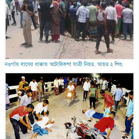
নওগাঁয় বাসের ধাক্কায় অটোরিকশা যাত্রী নিহত, আহত ২ শিশু;