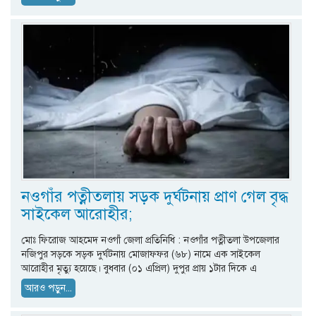
নওগাঁর পত্নীতলায় সড়ক দুর্ঘটনায় প্রাণ গেল বৃদ্ধ
সাইকেল আরোহীর;
মোঃ ফিরোজ আহমেদ নওগাঁ জেলা প্রতিনিধি : নওগাঁর পত্নীতলা উপজেলার
নজিপুর সড়কে সড়ক দুর্ঘটনায় মোজাফফর (৬৮) নামে এক সাইকেল
আরোহীর মৃত্যু হয়েছে। বুধবার (০১ এপ্রিল) দুপুর প্রায় ১টার দিকে এ
আরও পড়ুন...