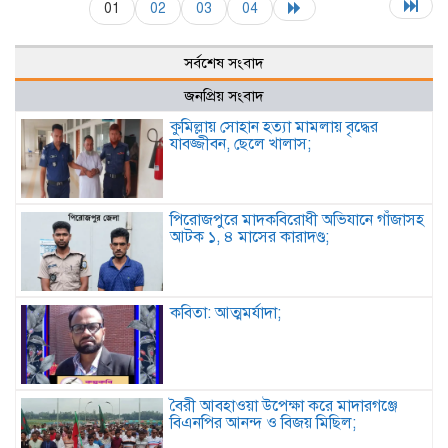
01
02
03
04
সর্বশেষ সংবাদ
জনপ্রিয় সংবাদ
কুমিল্লায় সোহান হত্যা মামলায় বৃদ্ধের
যাবজ্জীবন, ছেলে খালাস;
পিরোজপুরে মাদকবিরোধী অভিযানে গাঁজাসহ
আটক ১, ৪ মাসের কারাদণ্ড;
কবিতা: আত্মমর্যাদা;
বৈরী আবহাওয়া উপেক্ষা করে মাদারগঞ্জে
বিএনপির আনন্দ ও বিজয় মিছিল;