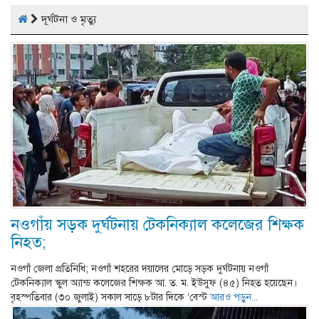
দূর্ঘটনা ও মৃত্যু
নওগাঁয় সড়ক দুর্ঘটনায় টেকনিক্যাল কলেজের শিক্ষক
নিহত;
নওগাঁ জেলা প্রতিনিধি; নওগাঁ শহরের দয়ালের মোড়ে সড়ক দুর্ঘটনায় নওগাঁ
টেকনিক্যাল স্কুল অ্যান্ড কলেজের শিক্ষক আ. ত. ম. ইউসুফ (৪৫) নিহত হয়েছেন।
বৃহস্পতিবার (৩০ জুলাই) সকাল সাড়ে ৮টার দিকে ‘বেস্ট
আরও পড়ুন...