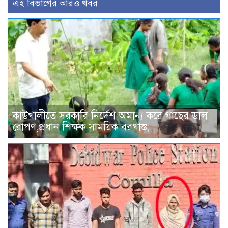
এই বিভাগের আরও খবর
কাউখালীতে সরকারি নির্দেশ অমান্য করে গাছের ডাল
রোপণ,প্রধান শিক্ষক সাময়িক বরখাস্ত;