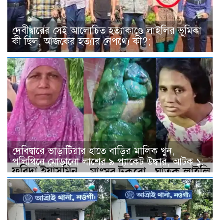
দেবীদ্বারের সেই আলোচিত হত্যাকাণ্ডে লাইলির ভূমিকা
কী ছিল, আজকের হত্যার নেপথ্যে কী?;
দেবিদ্বারে ভাড়াটিয়ার হাতে বাড়ির মালিক খুন,
পলিথিনে মোড়ানো লাশের ৯ প্যাকেট উদ্ধার, আটক ১;