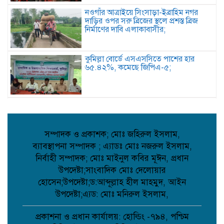
নওগাঁর আত্রাইয়ে সিংসাড়া-ইব্রাহিম নগর
দাড়ির ওপর সরু ব্রিজের স্থলে প্রশস্ত ব্রিজ
নির্মাণের দাবি এলাকাবাসীর;
কুমিল্লা বোর্ডে এসএসসিতে পাশের হার
৬৫.৪২%, কমেছে জিপিএ-৫;
কবিতাঃ প্রকৃতি মোদের অহংকার ;
সম্পাদক ও প্রকাশক; মোঃ জহিরুল ইসলাম,
ব্যাবস্থাপনা সম্পাদক ; এ্যাডঃ মোঃ নজরুল ইসলাম,
কাউখালীতে কমিউনিটি পুলিশিং সভা;
নির্বাহী সম্পাদক; মোঃ মাইনুল কবির মূঈন, প্রধান
উপদেষ্টা;সাংবাদিক মোঃ দেলোয়ার
হোসেন;উপদেষ্টা;ড:আব্দূল্লাহ হীল মাহমুদ, আইন
উপদেষ্টা;এ্যড: মোঃ মনিরুল ইসলাম,
কাউখালীতে সরকারি নির্দেশ অমান্য করে
গাছের ডাল রোপণ,প্রধান শিক্ষক সাময়িক
বরখাস্ত;
প্রকাশনা ও প্রধান কার্যালয়: হোল্ডিং -৭৯৪, পশ্চিম