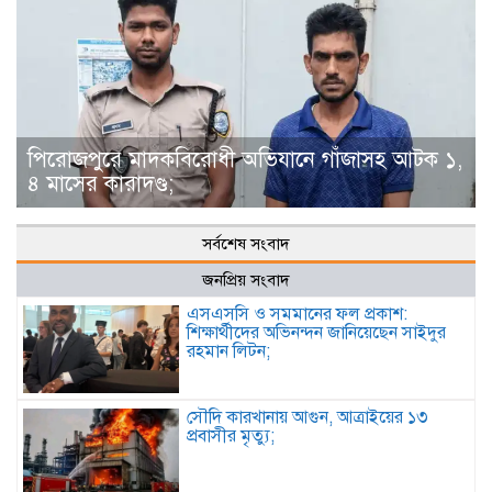
পিরোজপুরে মাদকবিরোধী অভিযানে গাঁজাসহ আটক ১,
৪ মাসের কারাদণ্ড;
সর্বশেষ সংবাদ
জনপ্রিয় সংবাদ
এসএসসি ও সমমানের ফল প্রকাশ:
শিক্ষার্থীদের অভিনন্দন জানিয়েছেন সাইদুর
রহমান লিটন;
সৌদি কারখানায় আগুন, আত্রাইয়ের ১৩
প্রবাসীর মৃত্যু;