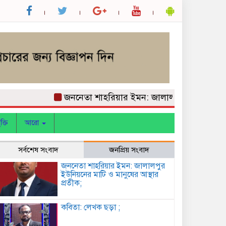
জননেতা শাহরিয়ার ইমন: জালালপুর ইউনিয়নের মাটি ও
ক্তি
আরো
সর্বশেষ সংবাদ
জনপ্রিয় সংবাদ
জননেতা শাহরিয়ার ইমন: জালালপুর
ইউনিয়নের মাটি ও মানুষের আস্থার
প্রতীক;
কবিতা: লেখক ছড়া ;