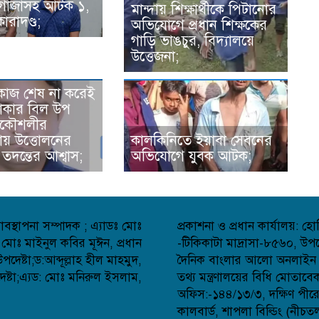
গাঁজাসহ আটক ১,
মান্দায় শিক্ষার্থীকে পিটানোর
ারাদণ্ড;
অভিযোগে প্রধান শিক্ষকের
গাড়ি ভাঙচুর, বিদ্যালয়ে
উত্তেজনা;
জে কাজ শেষ না করেই
াকার বিল উপ
্রকৌশলীর
য় উত্তোলনের
কালকিনিতে ইয়াবা সেবনের
দন্তের আশ্বাস;
অভিযোগে যুবক আটক;
বস্থাপনা সম্পাদক ; এ্যাডঃ মোঃ
প্রকাশনা ও প্রধান কার্যালয়: 
 মোঃ মাইনুল কবির মূঈন, প্রধান
-টিকিকাটা মাদ্রাসা-৮৫৬০, উপজ
েষ্টা;ড:আব্দূল্লাহ হীল মাহমুদ,
দৈনিক বাংলার আলো অনলাইন সংব
্টা;এ্যড: মোঃ মনিরুল ইসলাম,
তথ্য মন্ত্রণালয়ের বিধি মোতাব
অফিস:-১৪৪/১৩/৩, দক্ষিণ পীর
কালবার্ড, শাপলা বিল্ডিং (নীচত