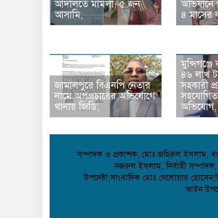
আদালতে মামলা, ৫ জন
অভিযানে 
আসামি;
৪ মাসের ক
মুন্সিগঞ্
৪৬ লাখ ট
জামালপুরে বিএনপি নেতার
সহকারী প
নামে অপপ্রচারের অভিযোগে
সহযোগিতা
থানায় জিডি;
অভিযোগ, ত
সম্পাদক ও প্রকাশক; মোঃ জহিরুল ইসলাম, ব্যা
নজরুল ইসলাম, নির্বাহী সম্পাদক;
উপদেষ্টা;সাংবাদিক মোঃ দেলোয়ার হোসেন;উপদ
আইন উপদেষ