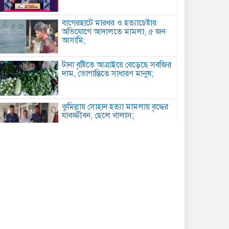
বাগেরহাটে মারধর ও হত্যাচেষ্টার
অভিযোগে আদালতে মামলা, ৫ জন
আসামি;
টানা বৃষ্টিতে আত্রাইয়ে বেড়েছে সবজির
দাম, ভোগান্তিতে সাধারণ মানুষ;
কুমিল্লায় সোহান হত্যা মামলায় বৃদ্ধের
যাবজ্জীবন, ছেলে খালাস;
পিরোজপুরে মাদকবিরোধী অভিযানে
গাঁজাসহ আটক ১, ৪ মাসের কারাদণ্ড;
কবিতা: আত্মমর্যাদা;