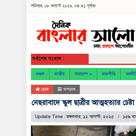
শনিবার, ০৮ অগাস্ট ২০২৬, ০৩:৪১ পূর্বাহ্ন
সর্বশেষ সংবাদ :
প্রচ্ছদ
জাতীয়
সারাদেশ
রাজনীতি
অর্থনী
হোম
অপরাধ
নেছরাবাদে স্কুল ছাত্রীর আত্মহত্যার চেষ্টা 
Update Time : মঙ্গলবার, ১২ আগস্ট, ২০২৫
১৫৯ বা