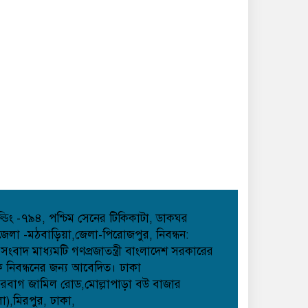
হোল্ডিং -৭৯৪, পশ্চিম সেনের টিকিকাটা, ডাকঘর
েলা -মঠবাড়িয়া,জেলা-পিরোজপুর, নিবন্ধন:
াদ মাধ্যমটি গণপ্রজাতন্ত্রী বাংলাদেশ সরকারের
েক নিবন্ধনের জন্য আবেদিত। ঢাকা
েরবাগ জামিল রোড,মোল্লাপাড়া বউ বাজার
লা),মিরপুর, ঢাকা,