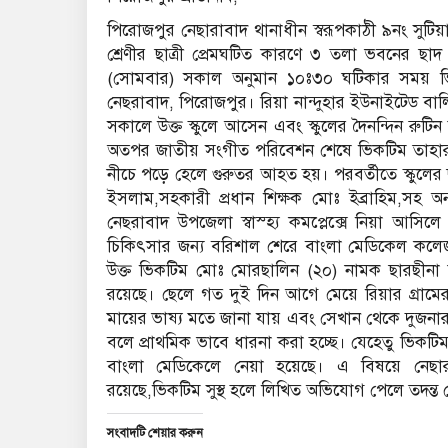
পিরোজপুর নেছারাবাদ থানাধীন স্বরূপকাঠী ৯নং সুটিয়
শ্রেণীর ছাত্রী প্রেমঘটিত কারণে ৩ তলা ভবনের ছাদ
(সোমবার) সকাল অনুমান ১০ঃ৩০ ঘটিকার সময় ভিকট
নেছরাবাদ, পিরোজপুর। রিয়া নান্দুহার ইউনাইটেড বালি
সকালে উক্ত স্কুলে আসেন এবং স্কুলের দৈনন্দিন রুট
অতপর জাতীয় সংগীত পরিবেশন শেষে ভিকটিম তাহার
নীচে পড়ে হেলে গুরুতর আহত হয়। পরবর্তীতে স্কুলের ছা
ইসলাম,সহকারী প্রধান শিক্ষক মোঃ ইব্রাহিম,সহ অন্
নেছরাবাদ উপজেলা স্বাস্হ্য কমপ্লেক্সে নিয়া আসিলে
চিকিৎসার জন্য বরিশাল শেরে বাংলা মেডিকেল কলেজ
উক্ত ভিকটিম মোঃ মোরছালিন (২০) নামক ছারছীনা দরবা
রয়েছে। ছেলে গত দুই দিন আগে মেয়ে রিয়ার গ্রামে
মায়ের ভাষ্য মতে জানা যায় এবং সেখান থেকে দুজনার 
বলে প্রাথমিক ভাবে ধারনা করা হচ্ছে। যেহেতু ভিকটিমক
বাংলা মেডিকেলে নেয়া হয়েছে। এ বিষয়ে নেছারা
রয়েছে,ভিকটিম সুস্থ হলে লিখিত অভিযোগ পেলে তদন্ত 
সংবাদটি শেয়ার করুন